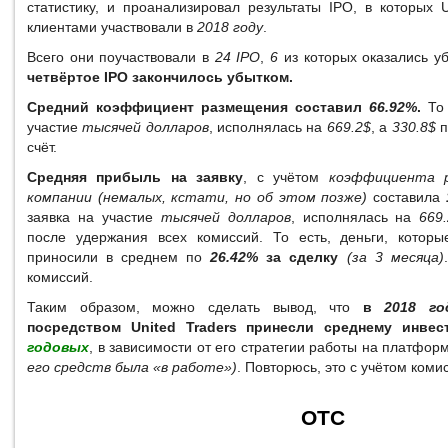
статистику, и проанализировал результаты IPO, в которых 
клиентами участвовали в
2018 году
.
Всего они поучаствовали в
24 IPO
,
6
из которых оказались у
четвёртое IPO закончилось убытком.
Средний коэффициент размещения составил
66.92%
.
То 
участие
тысячей долларов
, исполнялась на
669.2$
, а
330.8$
п
счёт.
Средняя прибыль на заявку
, с учётом
коэффициента 
компании
(немалых, кстати, но об этом позже)
составила
заявка на участие
тысячей долларов
, исполнялась на
669
после удержания всех комиссий. То есть, деньги, которы
приносили в среднем по
26.42%
за сделку
(за 3 месяца)
комиссий.
Таким образом, можно сделать вывод, что
в
2018 го
посредством United Traders принесли среднему инве
годовых
, в зависимости от его стратегии работы на платфо
его средств была «в работе»)
. Повторюсь, это с учётом коми
OTC