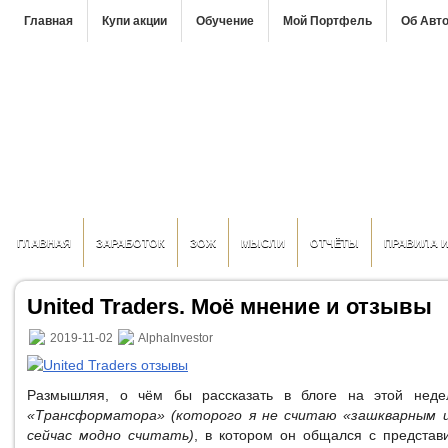
Главная
Купи акции
Обучение
Мой Портфель
Об Авт
ГЛАВНАЯ
ЗАРАБОТОК
ЗОЖ
МЫСЛИ
ОТЧЁТЫ
ПРАВИЛА 
United Traders. Моё мнение и отзывы
2019-11-02
AlphaInvestor
Размышляя, о чём бы рассказать в блоге на этой недел
«Трансформатора» (которого я не считаю «зашкварным и
сейчас модно считать)
, в котором он общался с предста