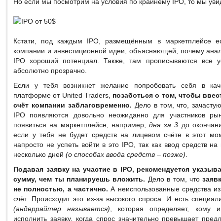
Но если мы посмотрим на условия по крайнему IPO, то мы уви
Кстати, под каждым IPO, размещённым в маркетплейсе е
компании и инвестиционной идеи, объясняющей, почему анал
IPO хороший потенциал. Также, там прописываются все у
абсолютно прозрачно.
Если у тебя возникнет желание попробовать себя в кач
платформе от United Traders,
позаботься о том, чтобы ввес
счёт компании заблаговременно.
Дело в том, что, зачасту
IPO появляются довольно неожиданно для участников ры
появиться на маркетплейсе, например,
дня за 3
до окончани
если у тебя не будет средств на лицевом счёте в этот мо
напросто не успеть войти в это IPO, так как ввод средств н
несколько дней
(о способах ввода средств – позже)
.
Подавая заявку на участие в IPO, рекомендуется указы
сумму, чем ты планируешь вложить.
Дело в том, что
заяв
не полностью, а частично.
А неиспользованные средства из
счёт. Происходит это из-за высокого спроса. И есть специа
(андеррайтер называется)
, которая определяет, кому 
исполнить заявку, когда спрос значительно превышает пред