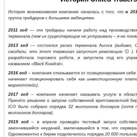
История возникновения компании началась с того, что
в
20
группа трейдеров с большими амбициями.
2011 год
— эти трейдеры начали работу над производством
терминала
(чем их существующие не устраивали – я не поня
2013 год
— состоялся релиз терминала Aurora
(видимо, 
ожидали, что этот терминал запустит революцию
🙂
)
.
разработала торгового робота, и запустила под его упр
названием
«Black Kvadrat»
.
2016 год
– компания отказывается от позиционирования себя 
начинает позиционировать себя как
инвестиционную плат
маркетплейс)
.
2017 год
– компания начинает оказывать услуги в обла
Принято решение о запуске собственной криптовалютной бир
ICO
было собрано порядка
32 миллионов долларов (хотя 
миллионов долларов)
.
2019 год
– в апреле проведён тестовый запуск собстве
закончившийся неудачей, заключавшейся в том, что сервера
Одномоментно к бирже подключилось порядка
20 000 пользо