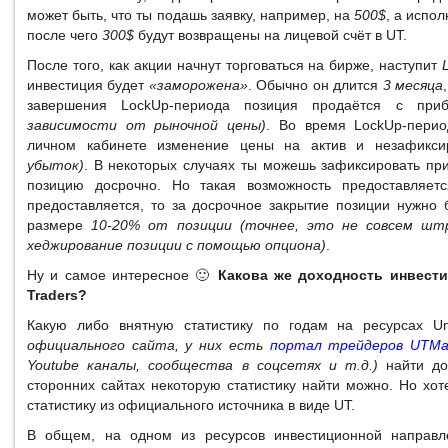
может быть, что ты подашь заявку, например, на
500$
, а испо
после чего
300$
будут возвращены на лицевой счёт в UT.
После того, как акции начнут торговаться на бирже, наступит
инвестиция будет
«заморожена»
. Обычно он длится
3 месяца
завершения LockUp-периода позиция продаётся с п
зависимости от рыночной цены)
. Во время LockUp-пери
личном кабинете изменение цены на актив и незафикс
убыток)
. В некоторых случаях ты можешь зафиксировать при
позицию досрочно. Но такая возможность предоставляет
предоставляется, то за досрочное закрытие позиции нужно 
размере
10-20% от позиции (точнее, это не совсем шт
хеджирование позиции с помощью опциона)
.
Ну и самое интересное 🙂
Какова же доходность инвести
Traders?
Какую либо внятную статистику по годам на ресурсах Un
официального сайта, у них есть
портал трейдеров UTMa
Youtube каналы, сообщества в соцсетях и т.д.)
найти до
сторонних сайтах некоторую статистику найти можно. Но хот
статистику из официального источника в виде UT.
В общем, на одном из ресурсов инвестиционной направл