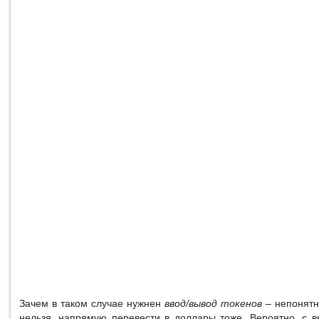
Зачем в таком случае нужнен
ввод/вывод токенов
– непонятн
нельзя, напрямую перевести в доллары тоже. Вероятно, с