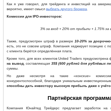
Как я уже говорил, для трейдинга и инвестиций на амери
вероятно, имеет смысл
выбрать другого брокера
.
Комиссии для IPO-инвесторов:
3% за вход + 20% от прибыли + 1.75% за 
Также, предусмотрен штраф в размере
10-20%
за досрочно
есть, это не совсем штраф. Компания хеджирует позицию с
с клиента берётся определённая плата.
Кроме того, для всех клиентов United Traders предусмотрен
на вывод
, составляющая
35$ (600 рублей для рублёвых п
суммы.
Но даже несмотря на такие
«конские»
комиссии
конкурентоспособной, благодаря уникальным инвестиционны
способны дать инвестору высокую прибыль даже с учёто
Партнёрская программ
Компания Юнайтед Трейдерс предлагает заработок на п