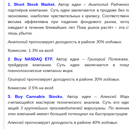
1. Short Stock Market.
Автор идеи –
Анатолий Радченк
партнёров компании. Суть идеи заключается в продаже без 
экономики, наиболее чувствительных к кризису. Соответственн
весьма эффективна при падении фондового рынка, кот
ожидает в течение ближайших лет. Пока рынок растёт – эта с
лишь убыток.
Анатолий
прогнозирует доходность в районе
30% годовых
.
Комиссии:
1.3% на вход.
2. Buy NASDAQ ETF.
Автор идеи –
Григорий Полежаев
трейдеров компании. Суть идеи заключается в пок
технологические компании мира
.
Григорий
прогнозирует доходность в районе
30% годовых.
Комиссии:
0.5% на вход.
3. Buy Cannabis Stocks.
Автор идеи –
Алексей Мар
считающийся мастером технического анализа. Суть его иде
акций
3 крупнейших производителей марихуаны
. По мнен
этих компаний имеют большой потенциал на быстрорастущем
Алексей
прогнозирует доходность в районе
40% годовых
.