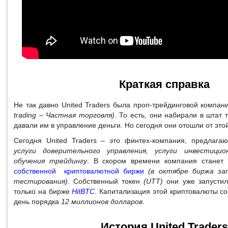
Краткая справка
Не так давно United Traders была проп-трейдинговой компа
trading – Частная торговля)
. То есть, они набирали в штат 
давали им в управление деньги. Но сегодня они отошли от это
Сегодня United Traders – это финтех-компания, предлаг
услуги доверительного управления, услуги инвестици
обучения трейдингу
. В скором времени компания станет 
собственной криптовалютной биржи
(в октябре биржа за
тестирования)
. Собственный токен
(UTT)
они уже запустили
только на бирже
HitBTC
. Капитализация этой криптовалюты с
день порядка
12 миллионов долларов
.
История United Traders