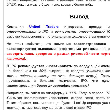
UTEX
, токены можно будет использовать более гибко.
Вывод
Компания
United Traders
интересна, прежде вс
инвестирования в IPO
и
венчурными инвестициями (
высокие комиссионные, потенциальная доходность выглядит о
Не стоит забывать, что
компания зарегистрирована
характеризуется высокими неторговыми рисками
, поэт
заводить лишь средства в рамках рисковой части пор
капитала)
.
В IPO рекомендуется инвестировать по следующей схем
не более чем на
30%
выделенных средств
(учитывая ко
можно подавать заявку на чуть большую сумму)
. Таки
поучаствовать в большем количестве IPO,
что сде
инвестирования более диверсифицированной.
Например, ты завёл на платформу
1 000$
. Тогда в первое IP
Учитывая коэффициент исполнения, скорее всего, часть ср
Таким образом, пока инвестиция будет в LockUp-периоде
(то 
месяца)
, ты сможешь поучаствовать ещё в паре IPO.