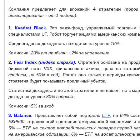
Компания предлагает для вложений
4 стратегии
(порог
инвестирования – от 1 недели):
1. Kvadrat Black.
Это хедж-фонд, управляемый торговым 
специалистами UT. Робот торгует акциями американских компа
Среднегодовая доходность находится на уровне
18%
.
Комиссии:
20% от прибыли + 2% за управление.
2. Fear Index
(индекс страха)
.
Стратегия основана на прод
биржевой ноты
VXX
, финансового актива, цена на котор
среднем, на 50% в год)
. Растёт она только в периоды кризис
стратегия будет показывать приличный убыток.
Статистики доходности по этой стратегии я не нашёл, но в ма
дохода на уровне
80% годовых
.
Комиссии:
5% за вход.
3. Balance.
Представляет собой портфель
ETF
, на
84%
сост
S&P500
, отражающий состояние американской экономики и 
5% — ETF на сектор потребительских товаров первой не
на американские облигации, 6% — ETF на волатильность а