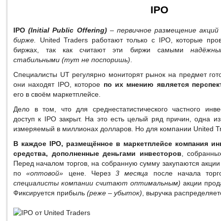
IPO
IPO
(Initial Public Offering)
– первичное размещение акций 
бирже.
United Traders работают только с IPO, которые про
биржах, так как считают эти биржи самыми
надёжны
стабильными (тут не поспоришь)
.
Специалисты UT регулярно мониторят рынок на предмет гото
они находят IPO, которое
по их мнению является перспе
его в своём маркетплейсе.
Дело в том, что для среднестатистического частного инв
доступ к IPO закрыт. На это есть целый ряд причин, одна и
измеряемый в миллионах долларов. Но для компании United Tr
В каждое IPO, размещённое в маркетплейсе компания ин
средства, дополненные деньгами инвесторов
, собранны
Перед началом торгов, на собранную сумму закупаются акци
по
«оптовой»
цене. Через
3 месяца
после начала тор
специалисты компании считают оптимальным)
акции прод
Фиксируется прибыль
(реже – убыток)
, выручка распределяе