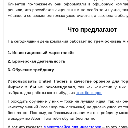
Клиентов по-прежнему они оформляли в офшорную компан
решили, что российская лицензия им не особо-то и нужна, так
жёсткое и со временем только ужесточается, а выхлопа с обс
Что предлагают
На сегодняшний день компания работает
по трём основным 
1. Инвестиционный маркетплейс
2. Брокерская деятельность
3. Обучение трейдингу
Использовать United Traders в качестве брокера для то
биржах я бы не рекомендовал
, так как комиссии у них
выбрать для работы кого-нибудь из
этих брокеров
.
Проходить обучение у них – тоже не лучшая идея, так как он
качеству знаний
(если верить отзывам)
не далеко ушло от то
бесплатно. Поэтому, за базовыми знаниями по трейдингу мож
в академию Alpari. Там тебя обучат бесплатно.
А вот что касается
маркетплейса для инвесторов
– то это дов