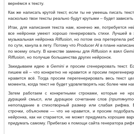
вернёмся к тексту.
Как же написать крутой текст, если ты не умеешь писать текс
насколько твои тексты реально будут крутыми – будет зависеть 
Итак, для написания текста нам, конечно же, потребуется не
все нейронки умеют хорошо генерировать стихи. Лучшей в
музыкальная нейронка
Riffusion
, но потом она претерпела ре
по сути, канула в лету. Потому что
Producer AI
в плане написани
по моему опыту. В качестве замены для
Riffusion
я взял
Gemi
Riffusion
, но получше большинства других нейронок.
Закидываем идею в
Gemini
и просим сгенерировать текст. Ес
пишем ей – что конкретно не нравится и просим перегенериро
нравится всё. Тогда просим перегенерировать весь текст ц
момента, когда текст не будет удовлетворять нас более чем на
Затем работаем с конкретными строками, которые не нр
дурацкий смысл, или дурацкое сочетание слов
(притянуто
непопадание в стихотворный размер или слабая рифма. 
строчки, объясняем — что не нравится, и просим подобрать
нейронка, как ни старается, не может придумать хорошие ва
придумать самому. Прибегаю к помощи сайта генератора риф