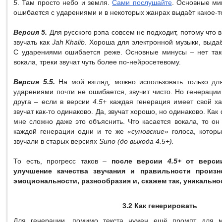
5
. Там просто небо и земля.
Сами послушайте
. Основные м
ошибается с ударениями и в некоторых жанрах выдаёт какое-то
Версия 5.
Для русского рэпа совсем не подходит, потому что 
звучать как
Jah Khalib
. Хороша для электронной музыки, выдаё
С ударениями ошибается реже. Основные минусы – нет так
вокала, треки звучат чуть более по-нейросетевому.
Версия 5.5.
На мой взгляд, можно использовать только дл
ударениями почти не ошибается, звучит чисто. Но генерации
друга – если в версии
4.5+
каждая генерация имеет свой хар
звучат как-то одинаково. Да, звучат хорошо, но одинаково. Как
мне сложно даже это объяснить. Что касается вокала, то он
каждой генерации одни и те же
«суновские»
голоса, которы
звучали в старых версиях
Suno (до выхода 4.5+).
То есть, прогресс таков –
после версии
4.5+
от верси
улучшение качества звучания и правильности произн
эмоциональности, разнообразия и, скажем так, уникально
3.2 Как генерировать
Для генерации, помимо текста нужен ещё промпт для м