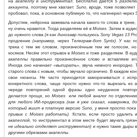
на
акапеллу
и
инструментал
. Бесплатно даётся
5 разделе
аккаунта
, поэтому мне хватает.
Suno
, вроде, тоже позволяет
пробовал, пока, в основном публикую то, что нагенерил через
Допустим, нейронка зажевала начала какого-то слова в треке,
ну очень нравится. Тогда разделяем её в
Moises
. Затем в ауди
до нужного слова
(я как динозавр пользуюсь Sony Vegas 13 Pro
продление
(например, через Телеграм-бот Syntx)
. У нас п
трека с тем же словом, произнесённым тем же голосом, н
косяков. Несём этот отрывок в
Moises
и тоже разделяем. В ауд
акапеллы правильно произнесённое слово и вставляем его
Иногда оно начинает
«выпирать»
, звуча немного инородно.
старого слова с новым, чтобы звучало органично. В каждом ко
свои нюансы. Не часто приходится заморачиваться с исп
конкретного слова, чаще просто нужно что-то вырезать из 
череде повторений одной фразы одно неудачное повтор
делается проще, но
Moises
или любой аналог по отделению 
для любого ИИ-продюсера
(как я уже сказал, наверняка, 
который вшит в платную версию Suno, у меня просто пока 
привык с Moises работать)
. Кстати, если просто удалить 
акапеллой, то инструментал в этом месте будет звучать гряз
не идеально отделяет инструментал)
и нужно такие дыры 
другими обрезками акапеллы.