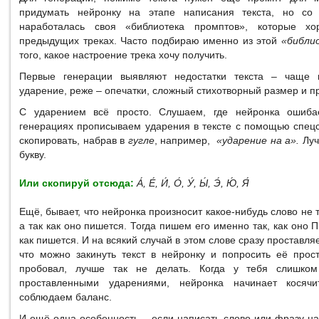
придумать нейронку на этапе написания текста, но с
наработалась своя «библиотека промптов», которые х
предыдущих треках. Часто подбираю именно из этой
«библи
того, какое настроение трека хочу получить.
Первые генерации выявляют недостатки текста – чаще в
ударение, реже – опечатки, сложный стихотворный размер и п
С ударением всё просто. Слушаем, где нейронка ошиба
генерациях прописываем ударения в тексте с помощью спец
скопировать, набрав в
гугле
, например,
«ударение на а».
Луч
букву.
Или скопируй отсюда:
А́, Е́, И́, О́, У́, Ы́, Э́, Ю́, Я́
Ещё, бывает, что нейронка произносит какое-нибудь слово не т
а так как оно пишется. Тогда пишем его именно так, как он
как пишется. И на всякий случай в этом слове сразу проставл
что можно закинуть текст в нейронку и попросить её прос
пробовал, лучше так не делать. Когда у тебя слишко
проставленными ударениями, нейронка начинает косяч
соблюдаем баланс.
И ещё одна особенность – если написать слово или фразу н