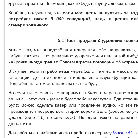
крутые варианты. Возможно, как-нибудь выпущу альбом таких 
Вообще, получается, что
если моя цель выпустить за го
потребует около
5 000 генераций
, ведь в релиз и
сгенерированного.
5.1 Пост-продакшн: удаление косяк
Бывает так, что определённая генерация тебе понравилась, 
нибудь косячок – неправильное ударение или ещё какой-нибу
нейронки иногда грешат. Совсем вкратце поговорим об устран
В случае, если ты работаешь через
Suno
, там есть масса сп
генераций. Для этих целей я иногда использую функции ка
Подробно на этом останавливаться не буду.
Но если ты генеришь не напрямую в
Suno
, а через агрегато
раньше – этот функционал будет тебе недоступен. Единственн
Syntx
можно сделать кавер или продление аудио, но эти ге
производятся посредством старой версии
Suno (версия не ук
уровне Suno 4.0, на мой слух)
. Но если нужно поправить о
достаточно.
Для работы с ошибками часто прибегаю к сервису
Moises AI
– 