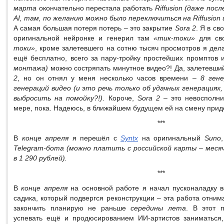
марта
окончательно перестала работать
Riffusion (даже пос
AI, там, по желанию можно было переключиться на Riffusion
А самая большая потеря потерь – это закрытие
Sora 2
. Я в св
оригинальной нейронке и генерил там
«тик-токи»
для сво
токи»
, кроме залетевшего на сотню тысяч просмотров я де
ещё бесплатно, всего за пару-тройку простейших промптов
монтажа)
можно состряпать минутное видео?! Да, залетевши
2
, но он отнял у меня несколько часов времени –
8 ген
генераций видео (и это речь только об удачных генерациях
выбросить на помойку?!)
. Короче,
Sora 2
– это невосполни
мере, пока. Надеюсь, в ближайшем будущем ей на смену придёт
***
В
конце апреля
я перешёл с
Syntx
на оригинальный
Suno
Telegram-бота (можно платить с российской карты – меся
в 1 290 рублей).
***
В
конце апреля
на основной работе я начал пусконаладку в
садика, который подвергся реконструкции – эта работа отним
закончить планирую не раньше
середины лета
. В этот 
успевать ещё и продюсированием ИИ-артистов заниматься,