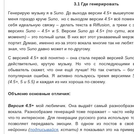
3.1 Где генерировать
Генерирую музыку я в
Suno
. До выхода версии
4.5+
вышеупом
меня гораздо круче
Suno
, но с выходом версии
4.5+
всё помен
себя идеальную связку – делать текста в
Riffusion
, а треки с
версиях
Suno – 4.5+
и
5
. Версии
Suno
до
4.5+ (по сути, в
момент)
– это полный шлак. В них вот этот узнаваемый мерз
портит. Думаю, именно из-за этого вокала многие так не любя
зная, что
Suno
давно может и по-другому.
С версией
4.5+
всё понятно – она стала первой версией
Sun
действительно, крутую музыку. Но что с последующими
обыватель скажет, что они ещё лучше! Но так считать – бо
популярная ошибка. Я активно пользуюсь тремя версиями
(4.5+, 5 и 5.5)
и каждая из них хороша по-своему.
Объясню основные отличия:
Версия 4.5+
мой любимчик. Она выдаёт самый разнообразн
вокала. Разнообразие генераций тоже поражает – часто ней
что-то интересное. Для генерации русского рэпа использую то
позволяет передавать эмоции. В одном из постов в св
нейронки (
подписывайся
, кстати)
я показывал это на пример