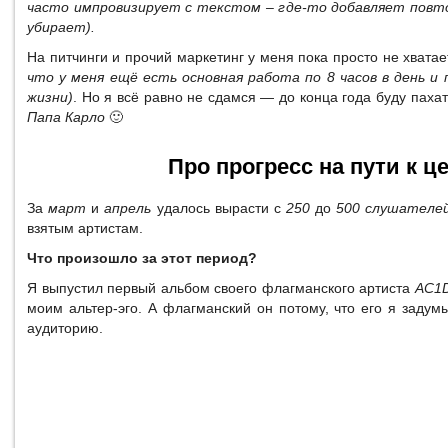
часто импровизирует с текстом – где-то добавляет повто
убирает).
На питчинги и прочий маркетинг у меня пока просто не хвата
что у меня ещё есть основная работа по 8 часов в день и 
жизни)
. Но я всё равно не сдамся — до конца года буду паха
Папа Карло
🙂
Про прогресс на пути к ц
За
март
и
апрель
удалось вырасти с
250
до
500 слушателей
взятым артистам.
Что произошло за этот период?
Я выпустил первый альбом своего флагманского артиста
AC1
моим альтер-эго. А флагманский он потому, что его я заду
аудиторию.