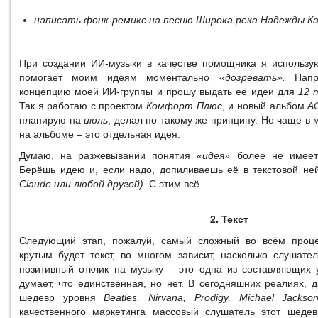
написать фонк-ремикс на песню Широка река Надежды К
При создании ИИ-музыки в качестве помощника я использ
помогает моим идеям моментально
«дозревать».
Напр
концепцию моей ИИ-группы и прошу выдать её идеи для
12 
Так я работаю с проектом
Комфорт Плюс
, и новый альбом
A
планирую на
июль
, делал по такому же принципу. Но чаще в 
на альбоме – это отдельная идея.
Думаю, на разжёвывании понятия
«идея»
более не имеет 
Берёшь идею и, если надо, допиливаешь её в текстовой н
Claude или любой другой).
С этим всё.
2. Текст
Следующий этап, пожалуй, самый сложный во всём процес
крутым будет текст, во многом зависит, насколько слушате
позитивный отклик на музыку – это одна из составляющих у
думает, что единственная, но нет. В сегодняшних реалиях, 
шедевр уровня
Beatles, Nirvana, Prodigy, Michael Jackso
качественного маркетинга массовый слушатель этот шеде