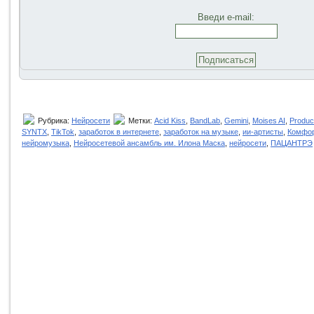
Введи e-mail:
Рубрика:
Нейросети
Метки:
Acid Kiss
,
BandLab
,
Gemini
,
Moises AI
,
Produc
SYNTX
,
TikTok
,
заработок в интернете
,
заработок на музыке
,
ии-артисты
,
Комфо
нейромузыка
,
Нейросетевой ансамбль им. Илона Маска
,
нейросети
,
ПАЦАНТРЭ