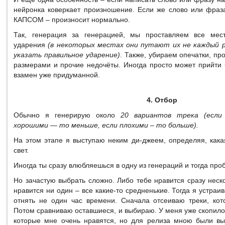
нейронка коверкает произношение. Если же слово или фра
КАПСОМ – произносит нормально.
Так, генерация за генерацией, мы проставляем все мест
ударения
(в некоторых местах они путают их не каждый р
указать правильное ударение)
. Также, убираем опечатки, п
размерами и прочие недочёты. Иногда просто может прийти 
взамен уже придуманной.
4. Отбор
Обычно я генерирую около
20 вариантов трека (если
хорошими — то меньше, если плохими – то больше).
На этом этапе я выступаю неким ди-джеем, определяя, кака
свет.
Иногда ты сразу влюбляешься в одну из генераций и тогда про
Но зачастую выбрать сложно. Либо тебе нравится сразу неск
нравится ни один – все какие-то средненькие. Тогда я устраи
отнять не один час времени. Сначала отсеиваю треки, кот
Потом сравниваю оставшиеся, и выбираю. У меня уже скопило
которые мне очень нравятся, но для релиза мною были вы