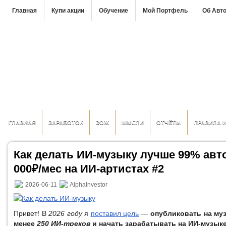
Главная
Купи акции
Обучение
Мой Портфель
Об Авт
ГЛАВНАЯ
ЗАРАБОТОК
ЗОЖ
МЫСЛИ
ОТЧЁТЫ
ПРАВИЛА 
Как делать ИИ-музыку лучше 99% авто
000₽/мес на ИИ-артистах #2
2026-06-11
AlphaInvestor
Привет! В
2026 году
я
поставил цель
—
опубликовать на му
менее
250 ИИ-треков
и начать зарабатывать на ИИ-музык