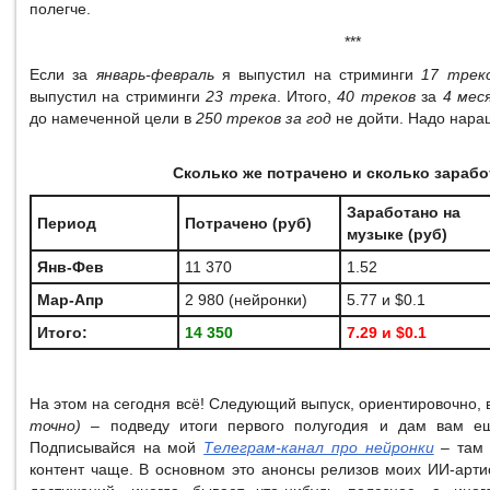
полегче.
***
Если за
январь-февраль
я выпустил на стриминги
17 трек
выпустил на стриминги
23 трека
. Итого,
40 треков
за
4 мес
до намеченной цели в
250 треков за год
не дойти. Надо нара
Сколько же потрачено и сколько зараб
Заработано на
Период
Потрачено (руб)
музыке (руб)
Янв-Фев
11 370
1.52
Мар-Апр
2 980 (нейронки)
5.77 и $0.1
Итого:
14 350
7.29 и
$
0.1
На этом на сегодня всё! Следующий выпуск, ориентировочно,
точно)
– подведу итоги первого полугодия и дам вам ещ
Подписывайся на мой
Телеграм-канал про нейронки
– там 
контент чаще. В основном это анонсы релизов моих ИИ-арти