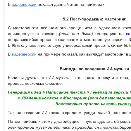
В
видеоверсии
показал данный этап на примерах.
5.2 Пост-продакшн: мастеринг
С мастерингом всё намного проще, чем с удалением косяк
почищенную от косяков
(если они были)
генерацию на
с
понравившийся пресет и скачиваем отмастеренную версию. Э
В
99%
случаев я использую универсальный пресет с силой
50%
В
видеоверсии
на примере показал, как выглядит мастеринг в
Выводы по созданию ИИ-музыки
Если ты думал, что ИИ-музыка – это нажал кнопку и готово,
процесс несколько сложнее:
Генерация идеи > Написание текста > Генерация версий
> Удаление косяков > Мастеринг (вот для мастерин
достаточно просто нажать кнопку
Так, на создание ИИ-трека, в среднем, уходит
часа 3
, наверное
Потом прибавь к этому дистрибуцию – нужно сделать обложки,
электронной музыкой его часто приходится транскрибиров