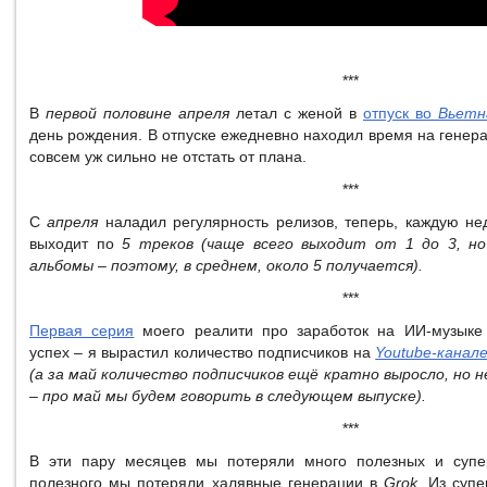
***
В
первой половине апреля
летал с женой в
отпуск во
Вьетн
день рождения. В отпуске ежедневно находил время на генер
совсем уж сильно не отстать от плана.
***
С
апреля
наладил регулярность релизов, теперь, каждую не
выходит по
5 треков (чаще всего выходит от 1 до 3, н
альбомы – поэтому, в среднем, около 5 получается).
***
Первая серия
моего реалити про заработок на ИИ-музыке
успех – я вырастил количество подписчиков на
Youtube-канал
(а за май количество подписчиков ещё кратно выросло, но 
– про май мы будем говорить в следующем выпуске).
***
В эти пару месяцев мы потеряли много полезных и супе
полезного мы потеряли халявные генерации в
Grok
. Из суп