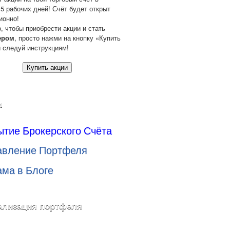
 5 рабочих дней! Счёт будет открыт
ионно!
о, чтобы приобрести акции и стать
ером
, просто нажми на кнопку «Купить
и следуй инструкциям!
Купить акции
и
ытие Брокерского Счёта
авление Портфеля
ама в Блоге
ализация портфеля