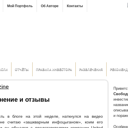
Мой Портфель
Об Авторе
Контакты
ЫСЛИ
ОТЧЁТЫ
ПРАВИЛА ИНВЕСТОРА
РАЗВЛЕЧЕНИЯ
РЕКОМЕНД
zine
Приветс
Свобод
 мнение и отзывы
инвести
название
описыва
и пораж
ть в блоге на этой неделе, наткнулся на видео
 не считаю «зашкварным инфоцыганом», коим его
Особенн
ом он общался с представителями компании United