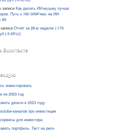
к записи
Как делать ИИ-музыку лучше
оров. Путь к 160 000₽/мес на ИИ-
х #2
 записи
Отчёт за 28-ю неделю (-175
уб (-3.65%))
а Вконтакте
мендую
ать инвестировать
и на 2023 год
ожить деньги в 2023 году
Youtube-каналов про инвестиции
сервисы для инвестора
тавить портфель. Тест на риск-