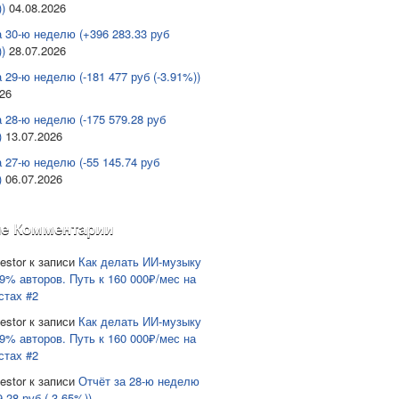
)
04.08.2026
а 30-ю неделю (+396 283.33 руб
)
28.07.2026
 29-ю неделю (-181 477 руб (-3.91%))
026
а 28-ю неделю (-175 579.28 руб
)
13.07.2026
а 27-ю неделю (-55 145.74 руб
)
06.07.2026
е Комментарии
estor
к записи
Как делать ИИ-музыку
9% авторов. Путь к 160 000₽/мес на
стах #2
estor
к записи
Как делать ИИ-музыку
9% авторов. Путь к 160 000₽/мес на
стах #2
estor
к записи
Отчёт за 28-ю неделю
9.28 руб (-3.65%))