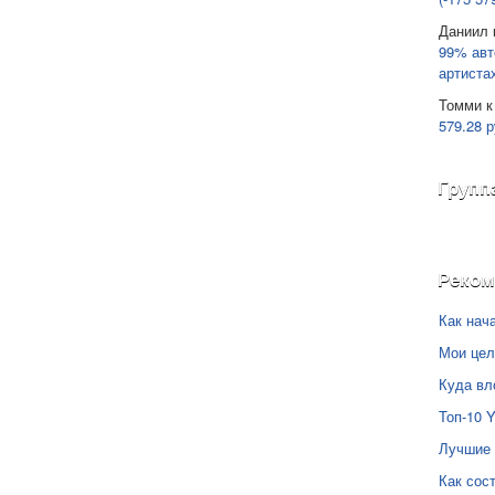
Даниил
99% авт
артиста
Томми
к
579.28 р
Групп
Реко
Как нач
Мои цел
Куда вл
Топ-10 
Лучшие 
Как сос