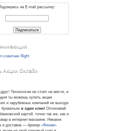
Подпишись на E-mail рассылку:
ачинающих
ь Акции Онлайн
друг! Технологии не стоят на месте, и
одня ты можешь купить акции
ких и зарубежных компаний не выходя
, буквально
в один клик!
Оплачивай
банковской картой, точно так же, как и
овар в интернет-магазине. Никаких
в и доставок — брокер
«Финам»
т акции на твой торговый счет в