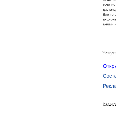
течение
дистанц
Для тог
акцион
акции» 
Услуг
Откр
Сост
Рекл
Капит