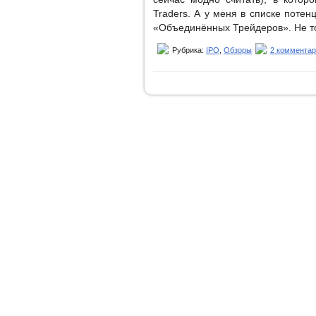
Traders. А у меня в списке потен
«Объединённых Трейдеров». Не то
Рубрика:
IPO
,
Обзоры
2 комментар