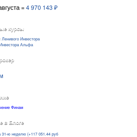
августа =
4 970 143 ₽
ые курсы
рокер
м
ние
е в Блоге
а 31-ю неделю (+117 051.44 руб