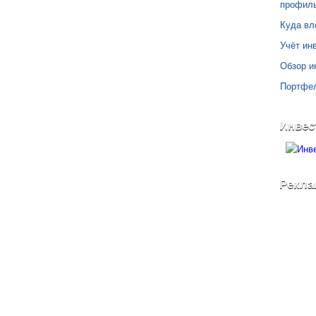
профил
Куда вл
Учёт инв
Обзор и
Портфе
Инвес
Рекла
©
Блог Свободного Инвестора