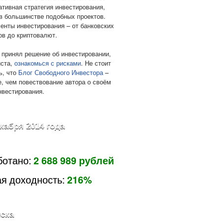
ативная стратегия инвестирования,
в большинстве подобных проектов.
енты инвестирования – от банковских
ов до криптовалют.
 принял решение об инвестировании,
ста,
ознакомься с рисками
. Не стоит
ь, что
Блог Свободного Инвестора
–
е, чем повествование автора о своём
нвестирования.
екабря 2014 года
ботано:
2 688 989 рублей
я доходность:
216%
ска