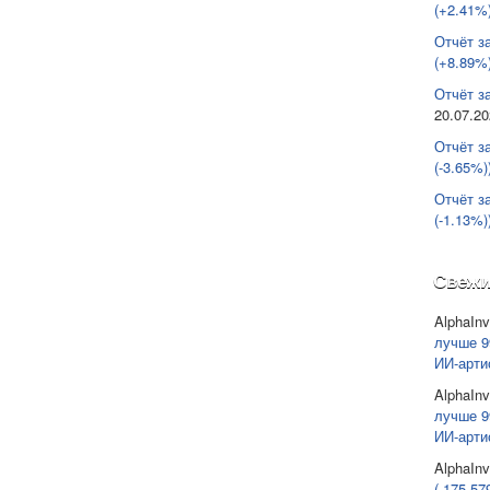
(+2.41%)
Отчёт з
(+8.89%)
Отчёт за
20.07.2
Отчёт з
(-3.65%)
Отчёт з
(-1.13%)
Свежи
AlphaInv
лучше 9
ИИ-арти
AlphaInv
лучше 9
ИИ-арти
AlphaInv
(-175 57