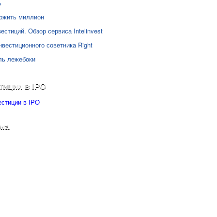
ь
ожить миллион
естиций. Обзор сервиса Intelinvest
нвестиционного советника Right
ль лежебоки
тиции в IPO
ма