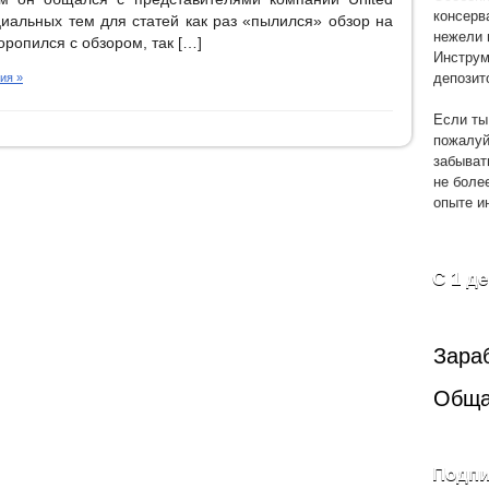
консерв
циальных тем для статей как раз «пылился» обзор на
нежели 
ропился с обзором, так […]
Инструм
депозит
ия »
Если ты
пожалуй
забыват
не боле
опыте и
С 1 д
Зара
Обща
Подпи