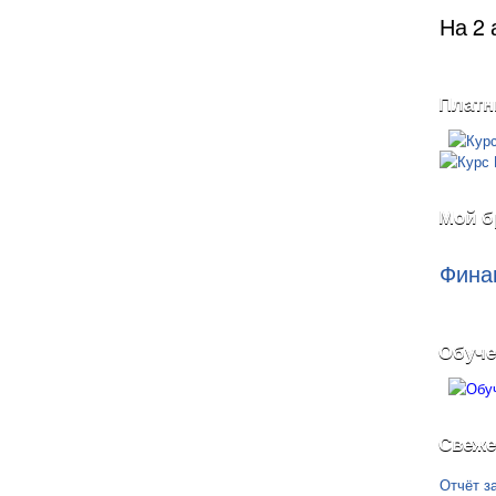
На 2 
Платн
Мой б
Фина
Обуче
Свеже
Отчёт з