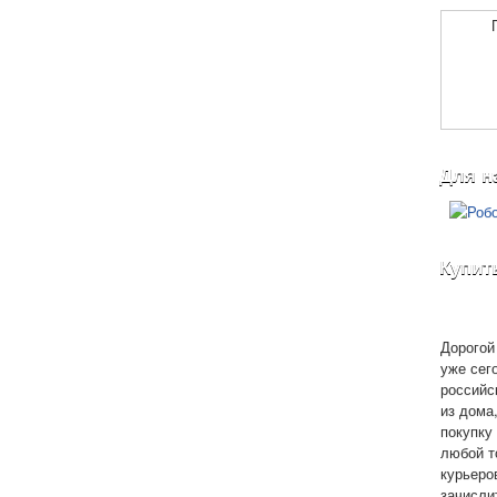
Для н
Купит
Дорогой 
уже сег
российс
из дома
покупку 
любой т
курьеро
зачисли