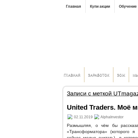
Главная
Купи акции
Обучение
ГЛАВНАЯ
ЗАРАБОТОК
ЗОЖ
М
Записи с меткой UTmaga
United Traders. Моё
02.11.2019
AlphaInvestor
Размышляя, о чём бы рассказа
«Трансформатора» (которого я
сейчас модно считать), в котор