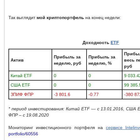
Так выглядит
мой криптопортфель
на конец недели:
Доходность
ETF
Прибы
Прибыль за
Прибыль за
Актив
весь п
неделю, руб
неделю, %
руб
Китай ETF
0
0
9 033.4
США ETF
0
0
99 385.
ЗПИФ ФПР
-3 801.6
-0.77
-380 87
* период инвестирования: Китай ETF — с 13.01.2016, США
ФПР – с 19.08.2020
Мониторинг инвестиционного портфеля на
сервисе Intelinv
portfolio/60556