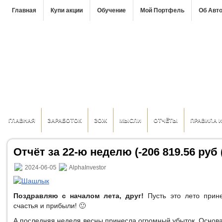
Главная
Купи акции
Обучение
Мой Портфель
Об Авт
ГЛАВНАЯ
ЗАРАБОТОК
ЗОЖ
МЫСЛИ
ОТЧЁТЫ
ПРАВИЛА 
Отчёт за 22-ю неделю (-206 819.56 руб (
2024-06-05
AlphaInvestor
Поздравляю с началом лета, друг!
Пусть это лето прине
счастья и прибыли! 🙂
А последняя неделя весны принесла огромный убыток. Основ