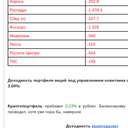
Алроса
-202.8
Русгидро
-1 478.4
Сбер (п)
-257.7
Фосагро
-1 328
Инарктика
-940
Лента
-114
Россети Центра
-564
ТКС
-199
Доходность портфеля акций под управлением советника с
3.04%:
Криптопортфель
прибавил
0.23%
в рублях. Балансировку 
проводил, хотя уже пора бы, наверное.
Доходность
криптовалют