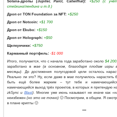
Solana-дропы
(Jupiter, Parcl, Catwifhat)
:
+$250 (с учё
стейкинг/лендинг и т.д.)
Дроп от TON Foundation за NFT:
+$250
Дроп от Notcoin:
+$1 700
Дроп от Ekubo:
+$150
Дроп от Holograph:
+$50
Щелкунчики:
+$750
Карманный портфель:
-$1 000
Итого, получается, что с начала года заработано около
$4 200
заработано в
мае (в основном, благодаря плодам игры 
месяцы)
. До достижения полугодовой цели осталось нара
Реально ли это? Ну, если даже в
мае
получилось нарастить 
быть ещё более жарким – тут тебе и намечающийся
намечающийся выход трёх проектов, в которых я претендую 
zkSync и
Blast
)
. Многие уже июнь называют не иначе как
«н
неизбежен
(но это не точно)
🙂 Посмотрим, в общем. Я смот
в плане крипты 🙂
***