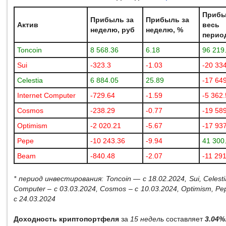
Прибы
Прибыль за
Прибыль за
Актив
весь
неделю, руб
неделю, %
период
Toncoin
8 568.36
6.18
96 219
Sui
-323.3
-1.03
-20 33
Celestia
6 884.05
25.89
-17 64
Internet Computer
-729.64
-1.59
-5 362
Cosmos
-238.29
-0.77
-19 58
Optimism
-2 020.21
-5.67
-17 93
Pepe
-10 243.36
-9.94
41 300
Beam
-840.48
-2.07
-11 29
* период инвестирования:
Toncoin
— с 18.02.2024,
Sui
,
Celesti
Computer
– с 03.03.2024,
Cosmos
– с 10.03.2024,
Optimism
,
Pe
с 24.03.2024
Доходность криптопортфеля
за
15 недель
составляет
3.04%