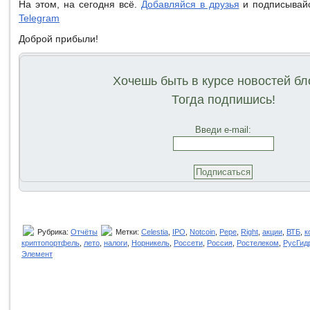
На этом, на сегодня всё.
Добавляйся в друзья
и подписывай
Telegram
Доброй прибыли!
Хочешь быть в курсе новостей бл
Тогда подпишись!
Введи e-mail:
Рубрика:
Отчёты
Метки:
Celestia
,
IPO
,
Notcoin
,
Pepe
,
Right
,
акции
,
ВТБ
,
к
криптопортфель
,
лето
,
налоги
,
Норникель
,
Россети
,
Россия
,
Ростелеком
,
РусГид
Элемент