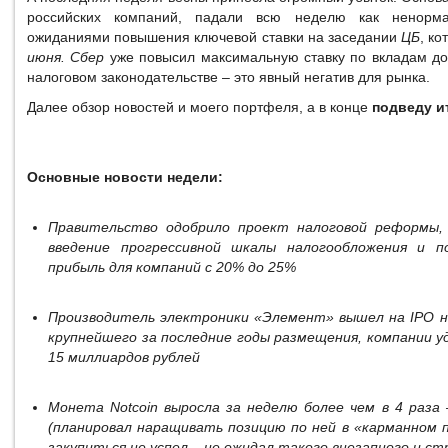
российских компаний, падали всю неделю как ненорм
ожиданиями повышения ключевой ставки на заседании
ЦБ
, к
июня.
Сбер
уже повысил максимальную ставку по вкладам д
налоговом законодательстве – это явный негатив для рынка.
Далее обзор новостей и моего портфеля, а в конце
подведу и
Основные новости недели:
Правительство одобрило проект налоговой реформы,
введение прогрессивной шкалы налогообложения и п
прибыль для компаний с 20% до 25%
Производитель электроники «Элемент» вышел на IPO на
крупнейшего за последние годы размещения, компании уд
15 миллиардов рублей
Монета Notcoin выросла за неделю более чем в 4 раза –
(планировал наращивать позицию по ней в «карманном 
закупиться не успел – не ожидал такого внезапного и с