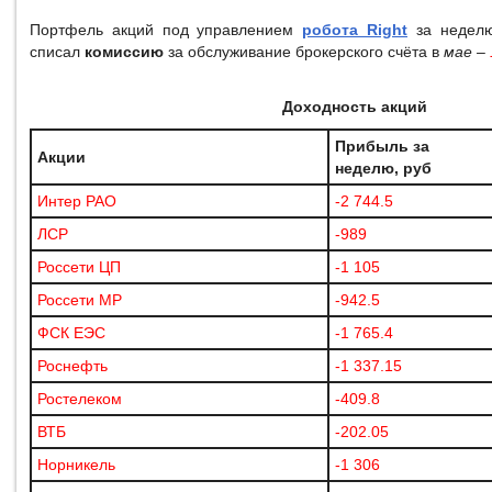
Портфель акций под управлением
робота Right
за недел
списал
комиссию
за обслуживание брокерского счёта в
мае –
Доходность акций
Прибыль за
Акции
неделю, руб
Интер РАО
-2 744.5
ЛСР
-989
Россети ЦП
-1 105
Россети МР
-942.5
ФСК ЕЭС
-1 765.4
Роснефть
-1 337.15
Ростелеком
-409.8
ВТБ
-202.05
Норникель
-1 306