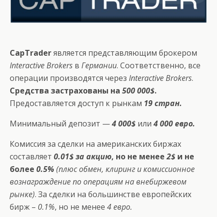
CapTrader
является представляющим брокером
Interactive Brokers
в
Германии
. Соответственно, все
операции производятся через
Interactive Brokers
.
Cредства застрахованы на
500 000$
.
Предоставляется доступ к рынкам
19 стран.
Минимальный депозит —
4 000$
или
4 000 евро.
Комиссия за сделки на американских биржах
составляет
0.01$ за акцию
, но не менее
2$
и не
более
0.5%
(плюс обмен, клиринг и комиссионное
вознаграждение по операциям на внебиржевом
рынке)
. За сделки на большинстве европейских
бирж –
0.1%
, но не менее
4 евро.