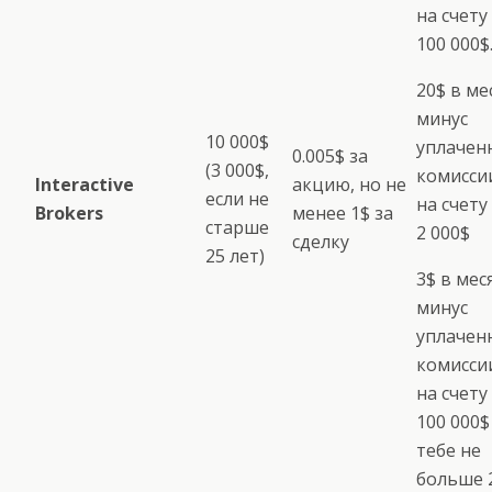
на счету
100 000$
20$ в ме
минус
10 000$
уплачен
0.005$ за
(3 000$,
комиссии
Interactive
акцию, но не
если не
на счету
Brokers
менее 1$ за
старше
2 000$
сделку
25 лет)
3$ в мес
минус
уплачен
комиссии
на счету
100 000$
тебе не
больше 