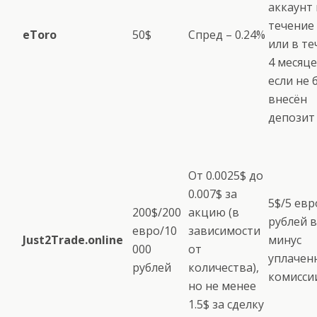
аккаунт 
течение 
eToro
50$
Спред – 0.24%
или в те
4 месяце
если не 
внесён
депозит
От 0.0025$ до
0.007$ за
5$/5 евр
200$/200
акцию (в
рублей в
евро/10
зависимости
Just2Trade.online
минус
000
от
уплачен
рублей
количества),
комисси
но не менее
1.5$ за сделку