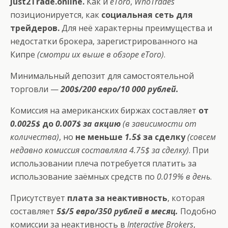
Just2Trade.online
.
Как и
eToro
,
WhoTrades
позиционируется, как
социальная сеть для
трейдеров.
Для неё характерны преимущества и
недостатки брокера, зарегистрированного на
Кипре
(смотри их выше в обзоре eToro)
.
Минимальный депозит для самостоятельной
торговли —
200$/200 евро/10 000 рублей.
Комиссия на американских биржах составляет
от
0.0025$
до
0.007$ за акцию
(в зависимости от
количества)
, но
не меньше
1.5$
за сделку
(совсем
недавно комиссия составляла 4.75$ за сделку)
. При
использовании плеча потребуется платить за
использование заёмных средств по
0.019% в день
.
Присутствует
плата за неактивность
, которая
составляет
5$/5 евро/350 рублей в месяц.
Подобно
комиссии за неактивность в
Interactive Brokers
,