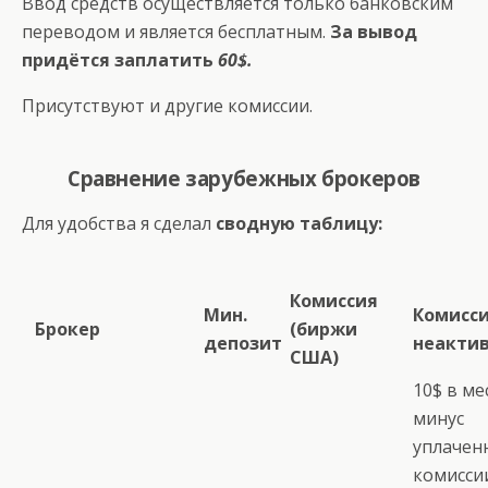
Ввод средств осуществляется только банковским
переводом и является бесплатным.
За вывод
придётся заплатить
60$.
Присутствуют и другие комиссии.
Сравнение зарубежных брокеров
Для удобства я сделал
сводную таблицу:
Комиссия
Мин.
Комисси
Брокер
(биржи
депозит
неакти
США)
10$ в ме
минус
уплачен
комиссии