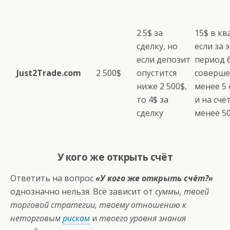
2.5$ за
15$ в кв
сделку, но
если за 
если депозит
период 
Just2Trade.com
2 500$
опустится
соверш
ниже 2 500$,
менее 5 
то 4$ за
и на счё
сделку
менее 50
У кого же открыть счёт
Ответить на вопрос
«У кого же открыть счёт?»
однозначно нельзя. Всё зависит от
суммы, твоей
торговой стратегии, твоему отношению к
неторговым
рискам
и
твоего уровня знания