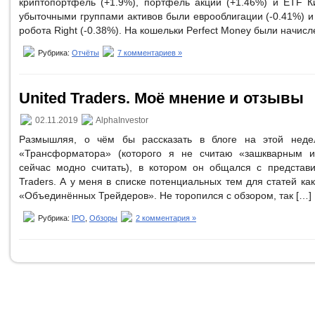
криптопортфель (+1.9%), портфель акций (+1.46%) и ETF К
убыточными группами активов были еврооблигации (-0.41%) 
робота Right (-0.38%). На кошельки Perfect Money были начи
Рубрика:
Отчёты
7 комментариев »
United Traders. Моё мнение и отзывы
02.11.2019
AlphaInvestor
Размышляя, о чём бы рассказать в блоге на этой недел
«Трансформатора» (которого я не считаю «зашкварным и
сейчас модно считать), в котором он общался с представ
Traders. А у меня в списке потенциальных тем для статей ка
«Объединённых Трейдеров». Не торопился с обзором, так […]
Рубрика:
IPO
,
Обзоры
2 комментария »