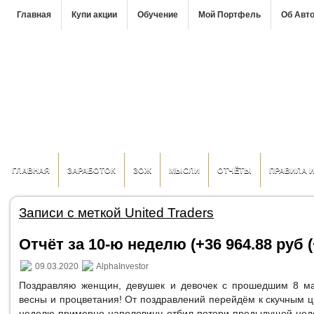
Главная
Купи акции
Обучение
Мой Портфель
Об Авт
ГЛАВНАЯ
ЗАРАБОТОК
ЗОЖ
МЫСЛИ
ОТЧЁТЫ
ПРАВИЛА 
Записи с меткой United Traders
Отчёт за 10-ю неделю (+36 964.88 руб (
09.03.2020
AlphaInvestor
Поздравляю женщин, девушек и девочек с прошедшим 8 м
весны и процветания! От поздравлений перейдём к скучным
неделю примерно наполовину отбил потери предыдущей нед