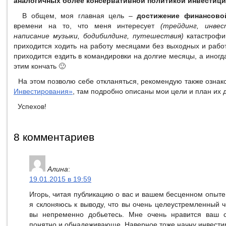
аналогичных более консервативной политикой инвестици
В общем, моя главная цель –
достижение финансово
времени на то, что меня интересует
(трейдинг, инвес
написание музыки, бодибилдинг, путешествия)
катастрофич
приходится ходить на работу месяцами без выходных и рабо
приходится ездить в командировки на долгие месяцы, а иногд
этим кончать 🙂
На этом позволю себе откланяться, рекомендую также ознак
Инвестирования»
, там подробно описаны мои цели и план их 
Успехов!
8 комментариев
Алина
:
19.01.2015 в 19:59
Игорь, читая публикацию о вас и вашем бесценном опыте
я склоняюсь к выводу, что вы очень целеустремленный ч
вы непременно добьетесь. Мне очень нравится ваш са
понятно и обнадеживающе. Наверное тоже начну инвестиро