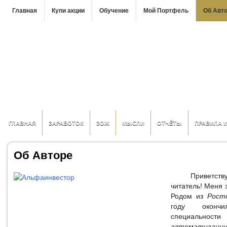
Главная
Купи акции
Обучение
Мой Портфель
Об Авт
ГЛАВНАЯ
ЗАРАБОТОК
ЗОЖ
МЫСЛИ
ОТЧЁТЫ
ПРАВИЛА 
Об Авторе
Приветствую
читатель! Меня 
Родом из
Рост
году оконч
специальн
автоматизац