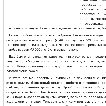
процессов и п
работать по спе
переехал в
П
работать инжен
интересоваться 
пассивным доходом. Есть опыт создания сайта об алкоголе, би
Также, пробовал свои силы в трейдинге. Несколько месяцев т
свой депозит почти в 3 раза (с
40 000 руб
. до
120 000 руб
течение года, слил весь депозит. Но, так как после прибыльны
прибыли, свои
40 000
я отбил и вышел в ноль.
Ещё был опыт создания одностраничных сайтов для продажи 
видеокурс, всё сделал как там рассказали и даже лучше, но
мало. Попробовал подобрать другой товар – та же история…
благополучно забил.
В итоге, все мои проекты и начинания не принесли мне ник
зато я получил
бесценный опыт
по
работе в интернете
,
со
сайтов
,
вложению денег
и т.д. Провёл кое-какую работ
создать этот блог
. Тем более, вопрос инвестирования дав
как с первых заработков привык откладывать почти половину з
куда вложить не знал. Теперь знаю, и хочу подчеркнуть, что