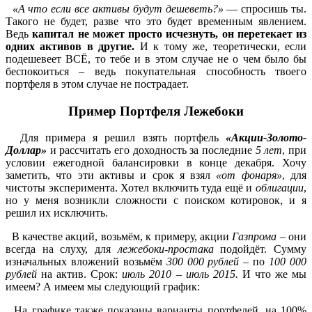
«А что если все активы будут дешеветь?»
— спросишь ты.
Такого не будет, разве что это будет временным явлением.
Ведь
капитал не может просто исчезнуть, он перетекает из
одних активов в другие.
И к тому же, теоретически, если
подешевеет ВСЁ, то тебе и в этом случае не о чем было бы
беспокоиться – ведь покупательная способность твоего
портфеля в этом случае не пострадает.
Пример Портфеля Лежебоки
Для примера я решил взять портфель
«Акции-Золото-
Доллар»
и рассчитать его доходность за последние
5 лет
, при
условии ежегодной балансировки в конце декабря. Хочу
заметить, что эти активы и срок я взял
«от фонаря»
, для
чистоты эксперимента. Хотел включить туда ещё и
облигации
,
но у меня возникли сложности с поиском котировок, и я
решил их исключить.
В качестве акций, возьмём, к примеру, акции
Газпрома
– они
всегда на слуху, для
лежебоки-простака
подойдёт. Сумму
изначальных вложений возьмём
300 000 рублей
– по
100 000
рублей
на актив. Срок:
июль 2010 – июль 2015.
И что же мы
имеем? А имеем мы следующий график:
На графике также показаны варианты портфелей, на 100%