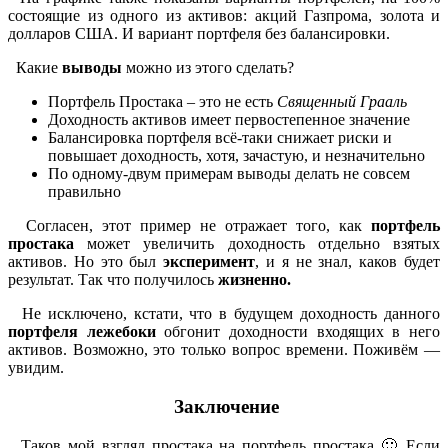
состоящие из одного из активов: акций Газпрома, золота и
долларов США. И вариант портфеля без балансировки.
Какие
выводы
можно из этого сделать?
Портфель Простака – это не есть
Священный Грааль
Доходность активов имеет первостепенное значение
Балансировка портфеля всё-таки снижает риски и
повышает доходность, хотя, зачастую, и незначительно
По одному-двум примерам выводы делать не совсем
правильно
Согласен, этот пример не отражает того, как
портфель
простака
может увеличить доходность отдельно взятых
активов. Но это был
эксперимент
, и я не знал, каков будет
результат. Так что получилось
жизненно.
Не исключено, кстати, что в будущем доходность данного
портфеля лежебоки
обгонит доходности входящих в него
активов. Возможно, это только вопрос времени. Поживём —
увидим.
Заключение
Таков мой взгляд простака на портфель простака 🙂 Если