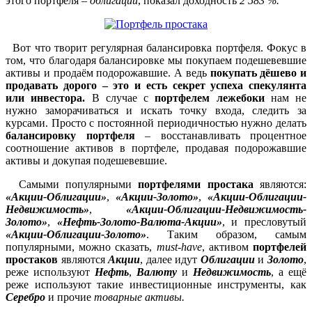
этого портфеля –
облигации
, показал доходность
2 583 %.
Вот что творит регулярная балансировка портфеля. Фокус в
том, что благодаря балансировке мы покупаем подешевевшие
активы и продаём подорожавшие. А ведь
покупать дёшево и
продавать дорого – это и есть секрет успеха спекулянта
или инвестора.
В случае с
портфелем лежебоки
нам не
нужно заморачиваться и искать точку входа, следить за
курсами. Просто с постоянной периодичностью нужно делать
балансировку портфеля
– восстанавливать процентное
соотношение активов в портфеле, продавая подорожавшие
активы и докупая подешевевшие.
Самыми популярными
портфелями простака
являются:
«Акции-Облигации»
,
«Акции-Золото»
,
«Акции-Облигации-
Недвижимость»
,
«Акции-Облигации-Недвижимость-
Золото»
,
«Нефть-Золото-Валюта-Акции»
, и пресловутый
«Акции-Облигации-Золото»
. Таким образом, самым
популярными, можно сказать,
must-have
, активом
портфелей
простаков
являются
Акции
, далее идут
Облигации
и
Золото
,
реже используют
Нефть
,
Валюту
и
Недвижимость
, а ещё
реже используют такие инвестиционные инструменты, как
Серебро
и прочие
товарные активы.