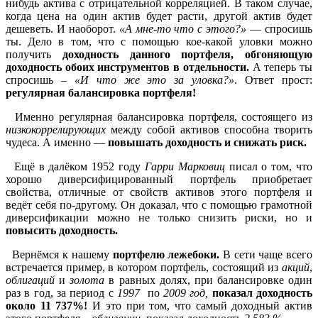
нибудь актива с отрицательной корреляцией. В таком случае,
когда цена на один актив будет расти, другой актив будет
дешеветь. И наоборот.
«А мне-то что с этого?»
— спросишь
ты. Дело в том, что с помощью кое-какой уловки можно
получить
доходность данного портфеля, обгоняющую
доходность обоих инструментов в отдельности.
А теперь ты
спросишь –
«И что же это за уловка?»
. Ответ прост:
регулярная балансировка портфеля!
Именно регулярная балансировка портфеля, состоящего из
низкокоррелирующих
между собой активов способна творить
чудеса. А именно —
повышать доходность и снижать риск.
Ещё в далёком 1952 году
Гарри Марковиц
писал о том, что
хорошо диверсифицированный портфель приобретает
свойства, отличные от свойств активов этого портфеля и
ведёт себя по-другому. Он доказал, что с помощью грамотной
диверсификации можно не только снизить риски, но и
повысить доходность.
Вернёмся к нашему
портфелю лежебоки.
В сети чаще всего
встречается пример, в котором портфель, состоящий из
акций
,
облигаций
и
золота
в равных долях, при балансировке один
раз в год, за период с
1997
по
2009 год,
показал доходность
около 11 737%!
И это при том, что самый доходный актив