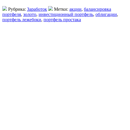
Рубрика:
Заработок
Метки:
акции
,
балансировка
портфеля
,
золото
,
инвестиционный портфель
,
облигации
,
портфель лежебоки
,
портфель простака