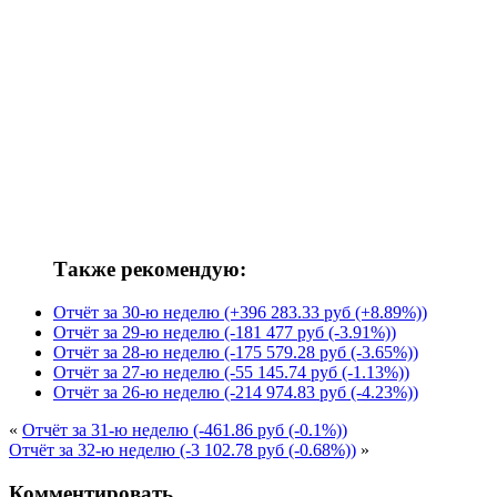
Также рекомендую:
Отчёт за 30-ю неделю (+396 283.33 руб (+8.89%))
Отчёт за 29-ю неделю (-181 477 руб (-3.91%))
Отчёт за 28-ю неделю (-175 579.28 руб (-3.65%))
Отчёт за 27-ю неделю (-55 145.74 руб (-1.13%))
Отчёт за 26-ю неделю (-214 974.83 руб (-4.23%))
«
Отчёт за 31-ю неделю (-461.86 руб (-0.1%))
Отчёт за 32-ю неделю (-3 102.78 руб (-0.68%))
»
Комментировать