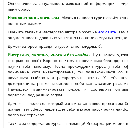
Однозначно, за актуальность изложенной информации – жир
пылу с жару.
Написано живым языком.
Михаил написал курс в свойственн
понятным языком.
Оценить талант и мастерство автора можно на
его сайте
. Там
он умеет писать довольно увлекательно даже о скучных вещах.
Демотиваторов, правда, в курсе ты не найдёшь 🙂
Интересно, полезно, много и без
«воды»
.
Ну и, конечно, гла
которые он несёт. Вернее то, чему ты научишься благодаря п
научит тебя многому. После прохождения курса у тебя с
понимание сути инвестирования, ты познакомишься со в
научишься выбирать и распределять активы. У тебя поя
доходности на рынке ты сможешь добиться, с какими рискам
Научишься минимизировать риски, и составлять оптим
портфели под разные задачи.
Даже я — человек, который занимается инвестированием 
изучает эту сферу, нашёл для себя в курсе пару-тройку лайфх
полезных сервисах.
Так что за содержание курса – плюсище! Информации много, и