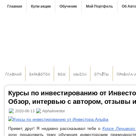
Главная
Купи акции
Обучение
Мой Портфель
Об Авт
ГЛАВНАЯ
ЗАРАБОТОК
ЗОЖ
МЫСЛИ
ОТЧЁТЫ
ПРАВИЛА 
Курсы по инвестированию от Инвест
Обзор, интервью с автором, отзывы 
2020-06-13
AlphaInvestor
Привет, друг! Я недавно рассказывал тебе о
Курсе Ленивог
хочу продолжить тему обучения инвесторским премудрост