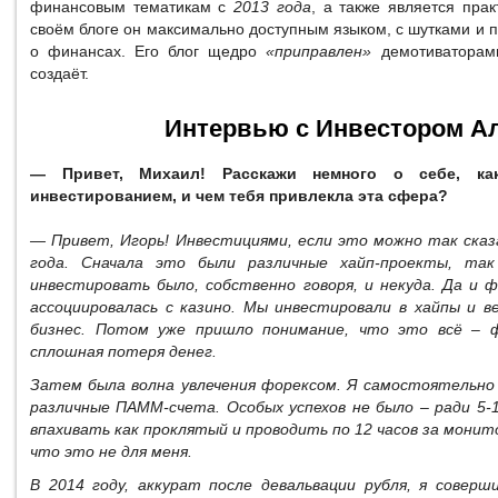
финансовым тематикам с
2013 года
, а также является пра
своём блоге он максимально доступным языком, с шутками и 
о финансах. Его блог щедро
«приправлен»
демотиваторами
создаёт.
Интервью с Инвестором А
— Привет, Михаил! Расскажи немного о себе, ка
инвестированием, и чем тебя привлекла эта сфера?
— Привет, Игорь! Инвестициями, если это можно так сказ
года. Сначала это были различные хайп-проекты, та
инвестировать было, собственно говоря, и некуда. Да и 
ассоциировалась с казино. Мы инвестировали в хайпы и в
бизнес. Потом уже пришло понимание, что это всё – 
сплошная потеря денег.
Затем была волна увлечения форексом. Я самостоятельно 
различные ПАММ-счета. Особых успехов не было – ради 5-
впахивать как проклятый и проводить по 12 часов за монит
что это не для меня.
В 2014 году, аккурат после девальвации рубля, я совер