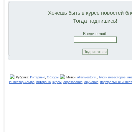
Хочешь быть в курсе новостей бл
Тогда подпишись!
Введи e-mail:
Рубрика:
Интервью
,
Обзоры
Метки:
alfainvestor.ru
,
блоги инвесторов
,
ин
Инвестор Альфа
,
интервью
,
курсы
,
образование
,
обучение
,
портфельные инвест