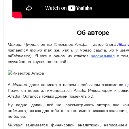
Об авторе
Михаил Чуклин
, он же
Инвестор Альфа
– автор блога
Alfain
читается точно так же, как и у моего сайта, но у меня 
alFainvestor)
. Я уже в одном из отчётов
рассказывал
о том,
случайно наткнулся на его сайт.
А
Михаил
даже написал о нашем необычном знакомстве
ц
Позже он перестал именоваться
Альфа-Инвестором
и реши
Альфа
. Осталось только домен поменять :-D.
Ну ладно, давай, всё же, рассматривать автора вне кон
нейминга, так как для тебя-то это не имеет никакого значения,
не более.
Михаил
занимается финансовой аналитикой, написанием 