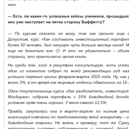
лет.
— Есть ли какие-то успешные кейсы учеников, прошедших
них уже наступает на пятки старику Баффетту?
— По курсам сказать не могу, так как прошло еще с
Допустим, курс «Как составить инвестиционный портфел
более 50 человек, был запущен чуть больше месяца назад. 
еще не дочитали его 🙂 И это не удивительно – объе
страниц, это практически целая книга.
Но среди тех, кого я регулярно консультирую, есть успе
один из клиентов собрал по моей рекомендации год на
успешно пережил кризис февраля-марта 2020 года. Ну, как
всего 3%, в то время как мировые индексы обвалились на 15-
Одна покупательница курса «Как разбогатеть, инвестируя
Мосбирже» собрала портфель с 15% дивидендной доход
условиях прям очень хорошо. У меня самого 12,5%.
Правда, закупалась она в марте-апреле по низким цена
анализируя компании по предложенному мной алгоритму – и
дивидендные ловушки. Не взяла, к примеру, тот же Сур
непрозрачная система собственников и основной дохо