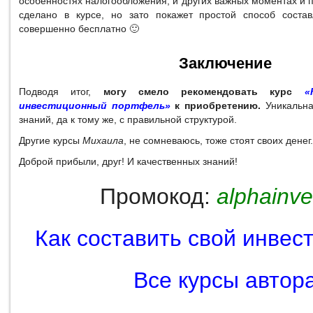
особенностях налогообложения, и других важных моментах и п
сделано в курсе, но зато покажет простой способ соста
совершенно бесплатно 🙂
Заключение
Подводя итог,
могу смело рекомендовать курс
«
инвестиционный портфель»
к приобретению.
Уникальна
знаний, да к тому же, с правильной структурой.
Другие курсы
Михаила
, не сомневаюсь, тоже стоят своих денег.
Доброй прибыли, друг! И качественных знаний!
Промокод:
alphainve
Как составить свой инвес
Все курсы автор