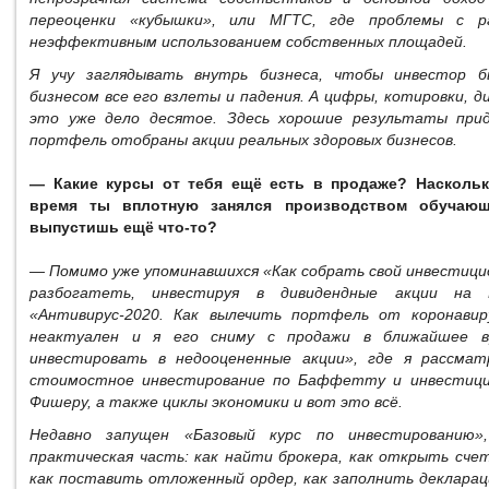
переоценки «кубышки», или МГТС, где проблемы с р
неэффективным использованием собственных площадей.
Я учу заглядывать внутрь бизнеса, чтобы инвестор 
бизнесом все его взлеты и падения. А цифры, котировки, д
это уже дело десятое. Здесь хорошие результаты прид
портфель отобраны акции реальных здоровых бизнесов.
— Какие курсы от тебя ещё есть в продаже? Наскольк
время ты вплотную занялся производством обучающ
выпустишь ещё что-то?
— Помимо уже упоминавшихся «Как собрать свой инвестици
разбогатеть, инвестируя в дивидендные акции на 
«Антивирус-2020. Как вылечить портфель от коронавир
неактуален и я его сниму с продажи в ближайшее вр
инвестировать в недооцененные акции», где я рассма
стоимостное инвестирование по Баффетту и инвестици
Фишеру, а также циклы экономики и вот это всё.
Недавно запущен «Базовый курс по инвестированию»
практическая часть: как найти брокера, как открыть счет
как поставить отложенный ордер, как заполнить декларац