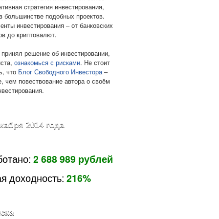
ативная стратегия инвестирования,
в большинстве подобных проектов.
енты инвестирования – от банковских
ов до криптовалют.
 принял решение об инвестировании,
ста,
ознакомься с рисками
. Не стоит
ь, что
Блог Свободного Инвестора
–
е, чем повествование автора о своём
нвестирования.
екабря 2014 года
ботано:
2 688 989 рублей
я доходность:
216%
ска