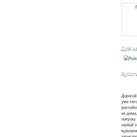
Для н
Купит
Дорогой 
уже сег
российс
из дома
покупку 
любой т
курьеро
зачисли