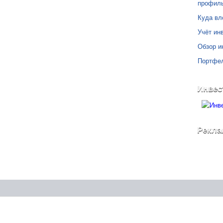
профил
Куда вл
Учёт инв
Обзор и
Портфе
Инвес
Рекла
©
Блог Свободного Инвестора