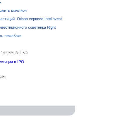
ь
ожить миллион
естиций. Обзор сервиса Intelinvest
нвестиционного советника Right
ль лежебоки
тиции в IPO
ма