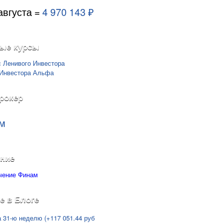
августа =
4 970 143 ₽
ые курсы
рокер
м
ние
е в Блоге
а 31-ю неделю (+117 051.44 руб