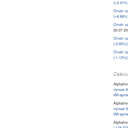
(+2.41%)
Отчёт з
(+8.89%)
Отчёт за
20.07.2
Отчёт з
(-3.65%)
Отчёт з
(-1.13%)
Свежи
AlphaInv
лучше 9
ИИ-арти
AlphaInv
лучше 9
ИИ-арти
AlphaInv
(-175 57