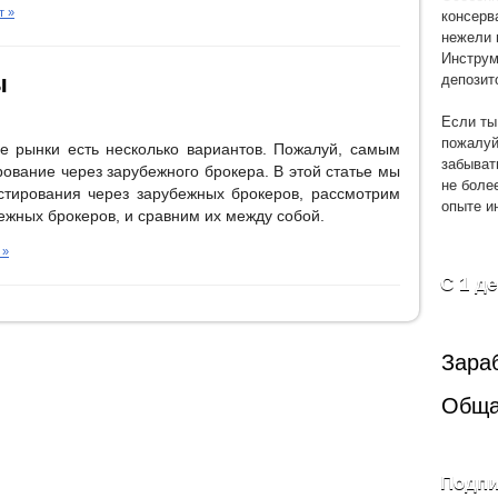
консерв
т »
нежели 
Инструм
депозит
ы
Если ты
пожалуй
е рынки есть несколько вариантов. Пожалуй, самым
забыват
ование через зарубежного брокера. В этой статье мы
не боле
стирования через зарубежных брокеров, рассмотрим
опыте и
ежных брокеров, и сравним их между собой.
 »
С 1 д
Зара
Обща
Подпи