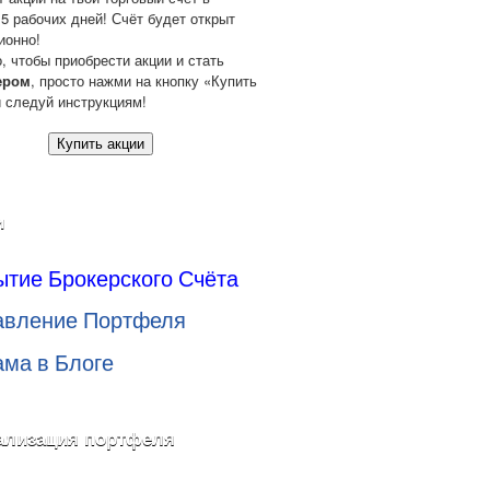
 5 рабочих дней! Счёт будет открыт
ионно!
о, чтобы приобрести акции и стать
ером
, просто нажми на кнопку «Купить
и следуй инструкциям!
Купить акции
и
ытие Брокерского Счёта
авление Портфеля
ама в Блоге
ализация портфеля