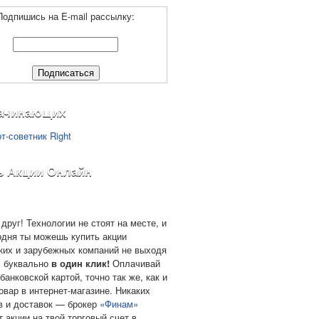
Подпишись на E-mail рассылку:
ачинающих
ь Акции Онлайн
друг! Технологии не стоят на месте, и
одня ты можешь купить акции
ких и зарубежных компаний не выходя
, буквально
в один клик!
Оплачивай
банковской картой, точно так же, как и
овар в интернет-магазине. Никаких
в и доставок — брокер
«Финам»
т акции на твой торговый счет в