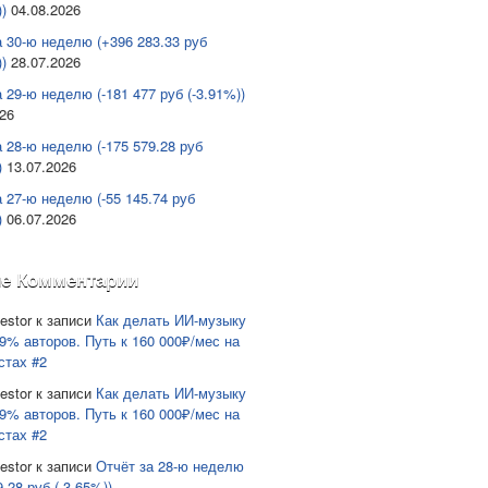
)
04.08.2026
а 30-ю неделю (+396 283.33 руб
)
28.07.2026
 29-ю неделю (-181 477 руб (-3.91%))
026
а 28-ю неделю (-175 579.28 руб
)
13.07.2026
а 27-ю неделю (-55 145.74 руб
)
06.07.2026
е Комментарии
estor
к записи
Как делать ИИ-музыку
9% авторов. Путь к 160 000₽/мес на
стах #2
estor
к записи
Как делать ИИ-музыку
9% авторов. Путь к 160 000₽/мес на
стах #2
estor
к записи
Отчёт за 28-ю неделю
9.28 руб (-3.65%))