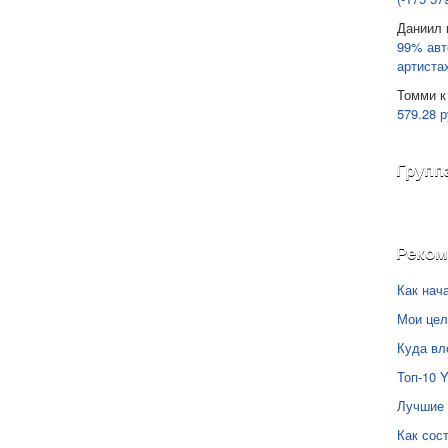
Даниил
99% авт
артиста
Томми
к
579.28 р
Групп
Реко
Как нач
Мои цел
Куда вл
Топ-10 
Лучшие 
Как сос