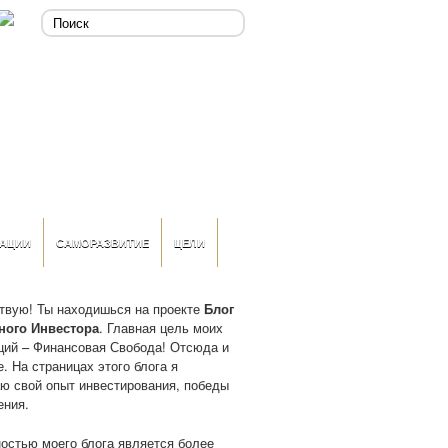
АЦИИ
САМОРАЗВИТИЕ
ЦЕЛИ
твую! Ты находишься на проекте
Блог
ного Инвестора
. Главная цель моих
ций – Финансовая Свобода! Отсюда и
. На страницах этого блога я
ю свой опыт инвестирования, победы
ения.
остью моего блога является более