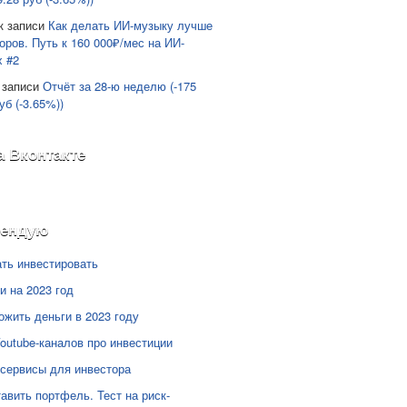
к записи
Как делать ИИ-музыку лучше
оров. Путь к 160 000₽/мес на ИИ-
х #2
 записи
Отчёт за 28-ю неделю (-175
уб (-3.65%))
а Вконтакте
мендую
ать инвестировать
и на 2023 год
ожить деньги в 2023 году
Youtube-каналов про инвестиции
сервисы для инвестора
тавить портфель. Тест на риск-