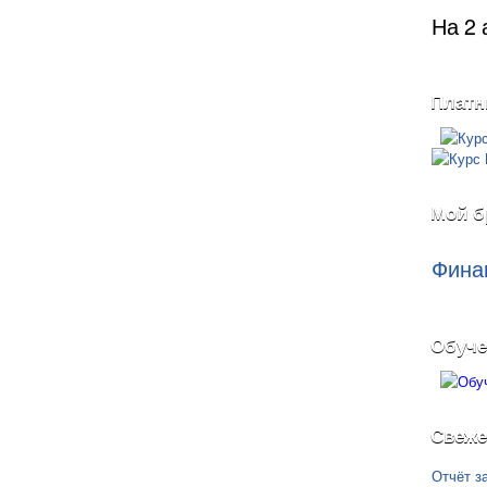
На 2 
Платн
Мой б
Фина
Обуче
Свеже
Отчёт з