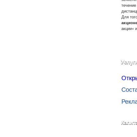
течение
дистанц
Для тог
акцион
акции» 
Услуг
Откр
Сост
Рекл
Капит