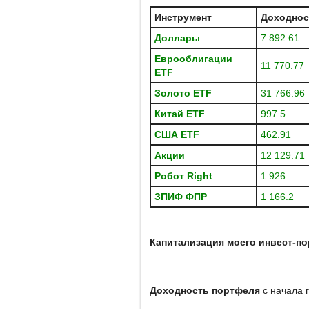
Инструмент
Доходнос
Доллары
7 892.61
Еврооблигации
11 770.77
ETF
Золото ETF
31 766.96
Китай ETF
997.5
США
ETF
462.91
Акции
12 129.71
Робот
Right
1 926
ЗПИФ ФПР
1 166.2
Капитализация моего инвест-п
Доходность портфеля
с начала 