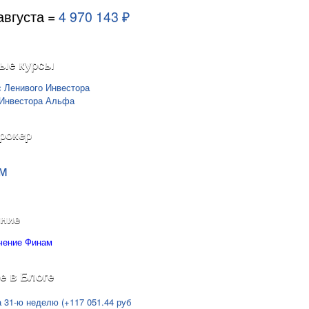
августа =
4 970 143 ₽
ые курсы
рокер
м
ние
е в Блоге
а 31-ю неделю (+117 051.44 руб