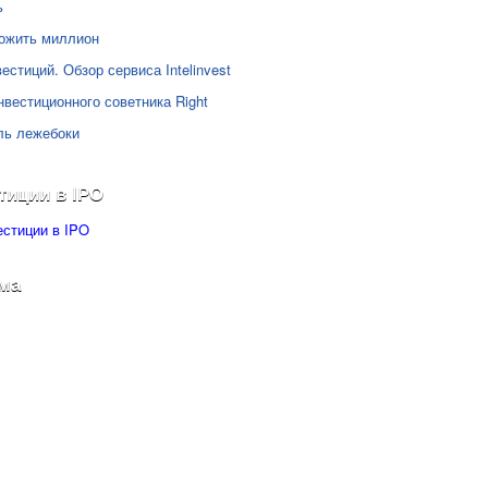
ь
ожить миллион
естиций. Обзор сервиса Intelinvest
нвестиционного советника Right
ль лежебоки
тиции в IPO
ма