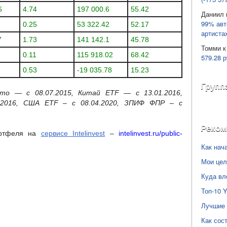
6
4.74
197 000.6
55.42
Даниил
99% авт
0.25
53 322.42
52.17
артиста
7
1.73
141 142.1
45.78
Томми
к
0.11
115 918.02
68.42
579.28 р
0.53
-19 035.78
15.23
Групп
ото — с 08.07.2015, Китай ETF — с 13.01.2016,
5.2016, США
ETF
– с 08.04.2020, ЗПИФ ФПР – с
Реко
ортфеля на
сервисе Intelinvest
–
intelinvest.ru/public-
Как нач
Мои цел
Куда вл
Топ-10 
Лучшие 
Как сос