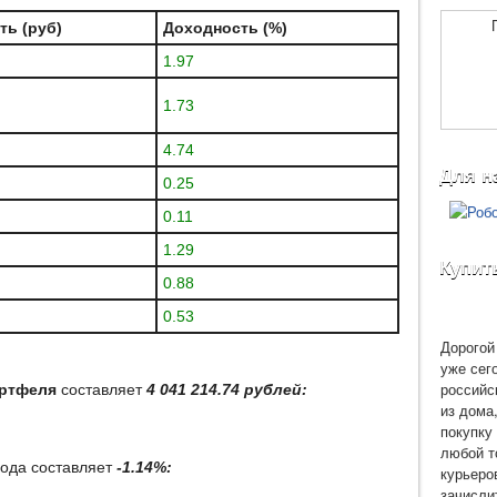
ть (руб)
Доходность (%)
1.97
1.73
4.74
Для н
0.25
0.11
1.29
Купит
0.88
0.53
Дорогой 
уже сег
российс
ортфеля
составляет
4 041 214.74 рублей:
из дома
покупку 
любой т
года составляет
-1.14%:
курьеро
зачисли