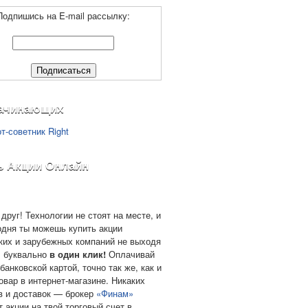
Подпишись на E-mail рассылку:
ачинающих
ь Акции Онлайн
друг! Технологии не стоят на месте, и
одня ты можешь купить акции
ких и зарубежных компаний не выходя
, буквально
в один клик!
Оплачивай
банковской картой, точно так же, как и
овар в интернет-магазине. Никаких
в и доставок — брокер
«Финам»
т акции на твой торговый счет в