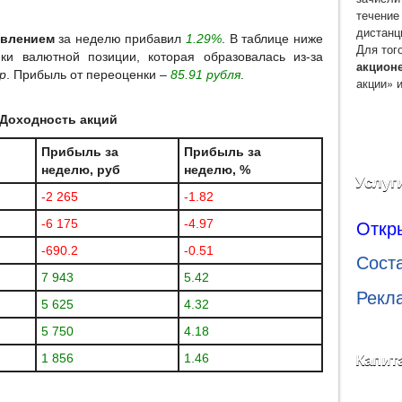
течение
дистанц
авлением
за неделю прибавил
1.29%
. В таблице ниже
Для тог
ки валютной позиции, которая образовалась из-за
акцион
p
. Прибыль от переоценки –
85.91 рубля
.
акции» 
Доходность акций
Прибыль за
Прибыль за
неделю, руб
неделю, %
Услуг
-2 265
-1.82
Откр
-6 175
-4.97
-690.2
-0.51
Сост
7 943
5.42
Рекл
5 625
4.32
5 750
4.18
1 856
1.46
Капит