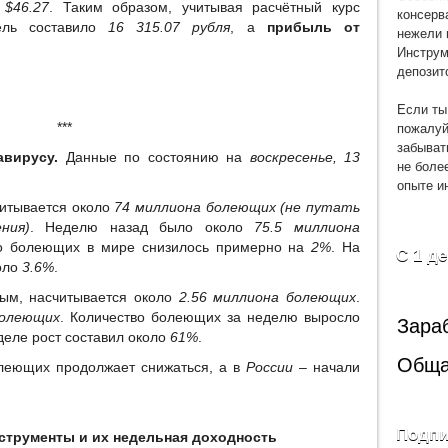
и
$46.27
. Таким образом, учитывая расчётный курс
консерв
ель составило
16 315.07 рубля
, а
прибыль от
нежели 
Инструм
депозит
Если ты
пожалуй
***
забыват
авирусу.
Данные по состоянию на
воскресенье, 13
не боле
опыте и
читывается около
74 миллиона болеющих (не путать
ния)
. Неделю назад было около
75.5 миллиона
во болеющих в мире снизилось примерно на
2%
. На
С 1 д
оло
3.6%
.
ым, насчитывается около
2.56 миллиона болеющих
.
болеющих
. Количество болеющих за неделю выросло
Зара
деле рост составил около
61%
.
Обща
олеющих продолжает снижаться, а в
России
– начали
Подпи
трументы и их недельная доходность