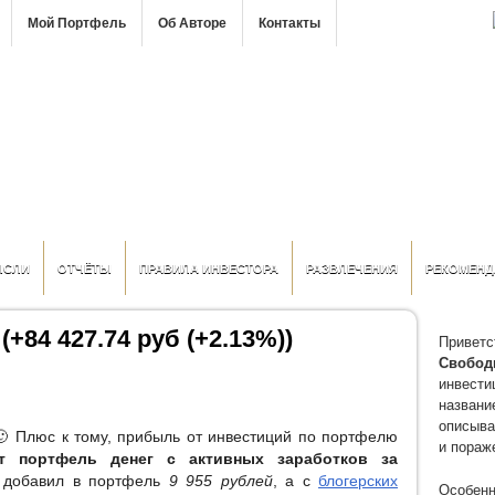
Мой Портфель
Об Авторе
Контакты
ЫСЛИ
ОТЧЁТЫ
ПРАВИЛА ИНВЕСТОРА
РАЗВЛЕЧЕНИЯ
РЕКОМЕНД
(+84 427.74 руб (+2.13%))
Приветс
Свобод
инвести
название
описыва
🙂 Плюс к тому, прибыль от инвестиций по портфелю
и пораж
т портфель денег с активных заработков за
 добавил в портфель
9 955 рублей
, а с
блогерских
Особенн