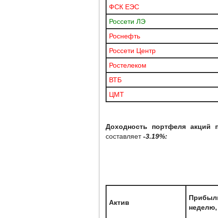
ФСК ЕЭС
Россети ЛЭ
Роснефть
Россети Центр
Ростелеком
ВТБ
ЦМТ
Доходность портфеля акций п
составляет
-3.19%:
Прибыл
Актив
неделю,