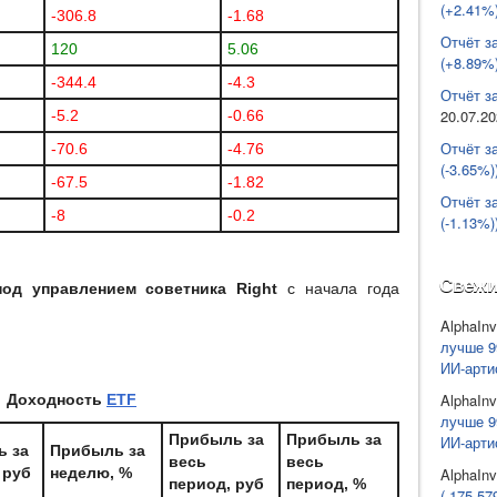
(+2.41%)
-306.8
-1.68
Отчёт з
120
5.06
(+8.89%)
-344.4
-4.3
Отчёт за
20.07.2
-5.2
-0.66
Отчёт з
-70.6
-4.76
(-3.65%)
-67.5
-1.82
Отчёт з
-8
-0.2
(-1.13%)
Свежи
од управлением советника Right
с начала года
AlphaInv
лучше 9
ИИ-арти
AlphaInv
Доходность
ETF
лучше 9
Прибыль за
Прибыль за
ИИ-арти
ь за
Прибыль за
весь
весь
AlphaInv
 руб
неделю, %
период, руб
период, %
(-175 57