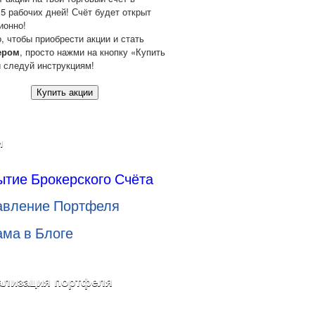
 5 рабочих дней! Счёт будет открыт
ионно!
о, чтобы приобрести акции и стать
ером
, просто нажми на кнопку «Купить
и следуй инструкциям!
Купить акции
и
ытие Брокерского Счёта
авление Портфеля
ама в Блоге
ализация портфеля