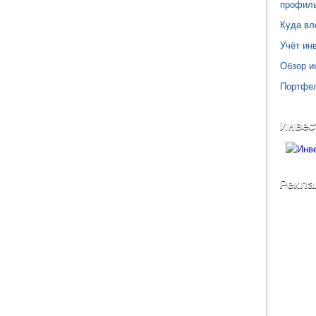
профил
Куда вл
Учёт инв
Обзор и
Портфе
Инвес
Рекла