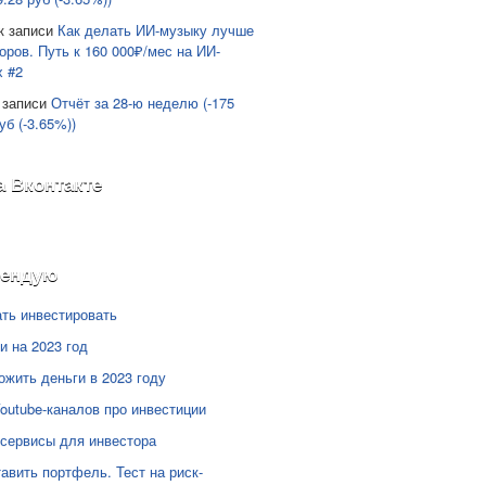
к записи
Как делать ИИ-музыку лучше
оров. Путь к 160 000₽/мес на ИИ-
х #2
 записи
Отчёт за 28-ю неделю (-175
уб (-3.65%))
а Вконтакте
мендую
ать инвестировать
и на 2023 год
ожить деньги в 2023 году
Youtube-каналов про инвестиции
сервисы для инвестора
тавить портфель. Тест на риск-