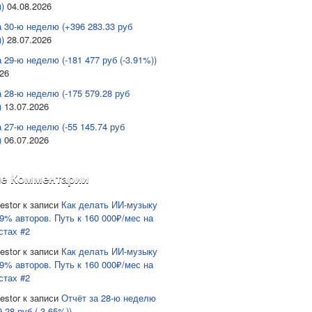
)
04.08.2026
а 30-ю неделю (+396 283.33 руб
)
28.07.2026
 29-ю неделю (-181 477 руб (-3.91%))
026
а 28-ю неделю (-175 579.28 руб
)
13.07.2026
а 27-ю неделю (-55 145.74 руб
)
06.07.2026
е Комментарии
estor
к записи
Как делать ИИ-музыку
9% авторов. Путь к 160 000₽/мес на
стах #2
estor
к записи
Как делать ИИ-музыку
9% авторов. Путь к 160 000₽/мес на
стах #2
estor
к записи
Отчёт за 28-ю неделю
9.28 руб (-3.65%))