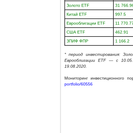
Золото ETF
31 766.9
Китай ETF
997.5
Еврооблигации ETF
11 770.7
США ETF
462.91
ЗПИФ ФПР
1 166.2
* период инвестирования: Зол
Еврооблигации ETF — c 10.0
19.08.2020.
Мониторинг инвестиционного п
portfolio/60556