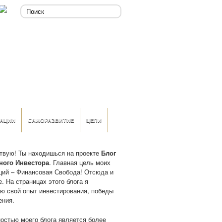
АЦИИ
САМОРАЗВИТИЕ
ЦЕЛИ
твую! Ты находишься на проекте
Блог
ного Инвестора
. Главная цель моих
ций – Финансовая Свобода! Отсюда и
. На страницах этого блога я
ю свой опыт инвестирования, победы
ения.
остью моего блога является более