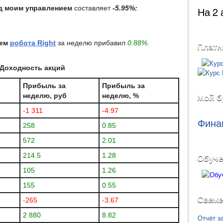
д моим управлением
составляет
-5.95%:
На 2 
ием
робота Right
за неделю прибавил
0.88%
.
Платн
Доходность акций
Прибыль за
Прибыль за
неделю, руб
неделю, %
Мой б
-1 311
-4.97
Фина
258
0.85
572
2.01
214.5
1.28
Обуче
105
1.26
155
0.55
Свеже
-265
-3.67
2 880
8.82
Отчёт з