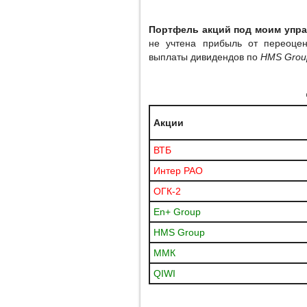
Портфель акций под моим упр
не учтена прибыль от переоцен
выплаты дивидендов по
HMS Grou
Акции
ВТБ
Интер РАО
ОГК-2
En+ Group
HMS Group
ММК
QIWI