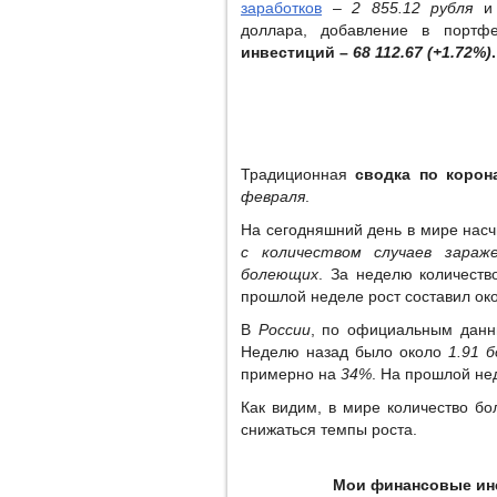
заработков
–
2 855.12 рубля
доллара, добавление в портф
инвестиций –
68 112.67 (+1.72%)
.
Традиционная
сводка по корон
февраля
.
На сегодняшний день в мире нас
с количеством случаев зараже
болеющих
. За неделю количест
прошлой неделе рост составил ок
В
России
, по официальным данн
Неделю назад было около
1.91 
примерно на
34%
. На прошлой не
Как видим, в мире количество б
снижаться темпы роста.
Мои финансовые инс