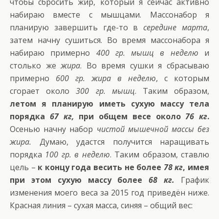
чтобы сбросить жир, который я сейчас активно
набираю вместе с мышцами. Массонабор я
планирую завершить где-то в
середине марта
,
затем начну сушиться. Во время массонабора я
набираю примерно
400 гр. мышц в неделю
и
столько же
жира
. Во время сушки я сбрасываю
примерно
600 гр. жира в неделю
, с которым
сгорает около
300 гр. мышц
. Таким образом,
летом я планирую иметь сухую массу тела
порядка
67 кг,
при общем весе около
76 кг
.
Осенью начну набор
чистой мышечной массы без
жира.
Думаю, удастся получится наращивать
порядка
100 гр. в неделю
. Таким образом, ставлю
цель –
к концу года весить не более
78 кг
, имея
при этом сухую массу более
68 кг.
График
изменения моего веса за 2015 год приведён ниже.
Красная линия – сухая масса, синяя – общий вес: