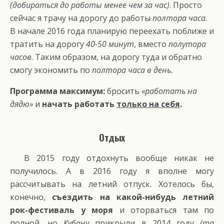
(добираться до работы менее чем за час)
. Просто
сейчас я трачу на дорогу до работы
полтора часа
.
В начале 2016 года планирую переехать поближе и
тратить на дорогу
40-50 минут
, вместо
полутора
часов
. Таким образом, на дорогу туда и обратно
смогу экономить по
полтора часа в день.
Программа максимум:
бросить
«работать на
дядю»
и
начать работать
только на себя
.
Отдых
В 2015 году отдохнуть вообще никак не
получилось. А в 2016 году я вполне могу
рассчитывать на летний отпуск. Хотелось бы,
конечно,
съездить на какой-нибудь летний
рок-фестиваль у моря
и оторваться там по
полной, но
Кубану
прикрыли в 2014 году
(та