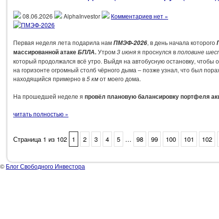
08.06.2026
AlphaInvestor
Комментариев нет »
Первая неделя лета подарила нам
, в день начала которого
ПМЭФ-2026
массированной атаке
.
Утром
3 июня
я проснулся в
половине шес
БПЛА
который продолжался всё утро. Выйдя на автобусную остановку, чтобы о
на горизонте огромный столб чёрного дыма – позже узнал, что был пор
находящийся примерно в
5 км
от моего дома.
На прошедшей неделе я
провёл плановую балансировку портфеля ак
читать полностью »
Страница 1 из 102
1
2
3
4
5
…
98
99
100
101
102
©
Блог Свободного Инвестора