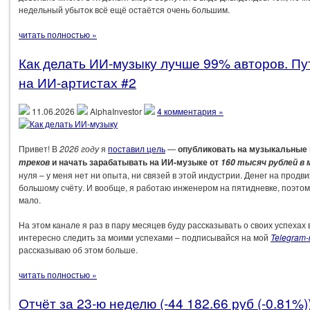
недельный убыток всё ещё остаётся очень большим.
читать полностью »
Как делать ИИ-музыку лучше 99% авторов. Пут
на ИИ-артистах #2
11.06.2026
AlphaInvestor
4 комментария »
Привет! В
2026 году
я
поставил цель
—
опубликовать на музыкальные
и начать зарабатывать на ИИ-музыке от
треков
160 тысяч рублей в 
нуля – у меня нет ни опыта, ни связей в этой индустрии. Денег на продв
большому счёту. И вообще, я работаю инженером на пятидневке, поэтом
мало.
На этом канале я раз в пару месяцев буду рассказывать о своих успехах 
интересно следить за моими успехами – подписывайся на мой
Telegram-
рассказываю об этом больше.
читать полностью »
Отчёт за 23-ю неделю (-44 182.66 руб (-0.81%)