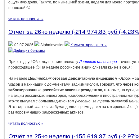
ощутимую долю. Так что, по нынешней жизни, неделя для моего портфе
неплохой 🙂
читать полностью »
Отчёт за 26-ю неделю (-214 974.83 руб (-4.23%
02.07.2026
AlphaInvestor
Комментариев нет »
Привет, друг! Обложку позаимствовал у
Ленивого инвестора
– очень уж 
происходящее 🙂 На неделе российские акции сливали как не в себя!
На неделе
отозвал депозитарную лицензию у
за
Центробанк
«Алор+»
указов и махинации с документами задним числом. Говорят, что
через к
заблокированные российские акции нерезидентов,
которые, по сути, 
на акции российских инвесторов,
«замороженные»
в иностранном контур
кто-то выкупал с большим дисконтом
(условно, за треть рыночной цены
Этот скрытый
«навес»
из бумаг долгое время давил на котировки. И ещё
разморозку наших замороженных активов.
читать полностью »
Отчёт за 25-ю неделю (-155 619.37 руб (-2.97%