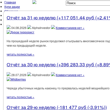
Главная
Купи акции
Обучение
Мой Портфель
Отчёт за 31-ю неделю (+117 051.44 руб (+2.41
Об Авторе
Контакты
04.08.2026
AlphaInvestor
Комментариев нет »
ГЛАВНАЯ
ЗАРАБОТОК
ЗОЖ
МЫСЛИ
ОТЧЁТЫ
ПРАВИЛА 
На прошедшей неделе рынок продолжил отыгрывать многомесячное паде
чем на предыдущей неделе.
читать полностью »
Отчёт за 30-ю неделю (+396 283.33 руб (+8.89
28.07.2026
AlphaInvestor
Комментариев нет »
Череда убыточных недель наконец-то прервалась неделей мощнейшего 
читать полностью »
Отчёт за 29-ю неделю (-181 477 руб (-3.91%))