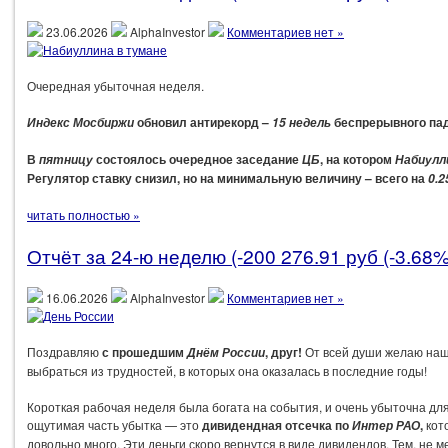
23.06.2026
AlphaInvestor
Комментариев нет »
Очередная убыточная неделя.
обновил антирекорд –
беспрерывного пад
Индекс Мосбиржи
15 недель
В
состоялось очередное заседание
, на котором
пятницу
ЦБ
Набиулл
Регулятор ставку снизил, но на минимальную величину – всего на
0.2
читать полностью »
Отчёт за 24-ю неделю (-200 276.91 руб (-3.68%
16.06.2026
AlphaInvestor
Комментариев нет »
Поздравляю
с прошедшим
, друг!
От всей души желаю наш
Днём России
выбраться из трудностей, в которых она оказалась в последние годы!
Короткая рабочая неделя была богата на события, и очень убыточна для
ощутимая часть убытка — это
дивидендная отсечка по
,
кот
Интер РАО
довольно много. Эти деньги скоро вернутся в виде дивидендов. Тем, не м