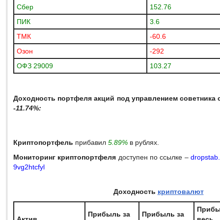
Сбер
152.76
ПИК
3.6
ТМК
-60.6
Озон
-292
ОФЗ 29009
103.27
Доходность портфеля акций под управлением советника с
-11.74%:
Криптопортфель
прибавил
5.89%
в рублях.
Мониторинг криптопортфеля
доступен по ссылке –
dropstab
9vg2htcfyl
Доходность
криптовалют
Прибы
Прибыль за
Прибыль за
Актив
весь