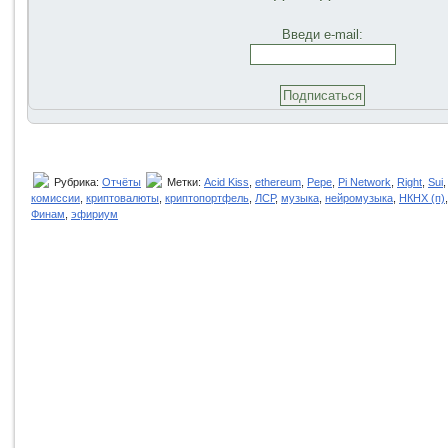
Введи e-mail:
Рубрика:
Отчёты
Метки:
Acid Kiss
,
ethereum
,
Pepe
,
Pi Network
,
Right
,
Sui
комиссии
,
криптовалюты
,
криптопортфель
,
ЛСР
,
музыка
,
нейромузыка
,
НКНХ (п)
Финам
,
эфириум