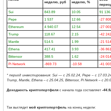
неделю, руб
неделю, %
период
Sui
843.89
10.05
91 136
Pepe
1 537
12.66
-27 80
Ethereum
4 940.07
12.54
-27 00
Trump
118.67
2.15
-42 24
Mantle
514.5
1.99
-21 51
Ethena
417.41
3.93
-36 86
Bittensor
388.5
1.62
-24 01
Pi Network
-869.73
-10.58
-41 00
* период инвестирования:
Sui
— с 25.02.24,
Pepe
– с 17.03.2
Trump
,
Mantle
,
Ethena
– с 25.04.25,
Bittensor
,
Pi
Network
– с 20.
Доходность криптопортфеля
с начала года составляет
-44.
Так выглядит
мой криптопортфель
на конец недели: