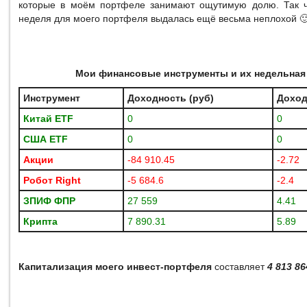
которые в моём портфеле занимают ощутимую долю. Так ч
неделя для моего портфеля выдалась ещё весьма неплохой 
Мои финансовые инструменты и их недельная
Инструмент
Доходность (руб)
Доход
Китай ETF
0
0
США
ETF
0
0
Акции
-84 910.45
-2.72
Робот
Right
-5 684.6
-2.4
ЗПИФ ФПР
27 559
4.41
Крипта
7 890.31
5.89
Капитализация моего инвест-портфеля
составляет
4 813 86