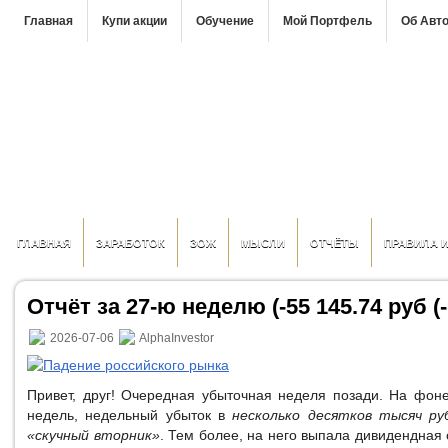
Главная
Купи акции
Обучение
Мой Портфель
Об Авт
ГЛАВНАЯ
ЗАРАБОТОК
ЗОЖ
МЫСЛИ
ОТЧЁТЫ
ПРАВИЛА 
Отчёт за 27-ю неделю (-55 145.74 руб (-
2026-07-06
AlphaInvestor
Привет, друг! Очередная убыточная неделя позади. На фо
недель, недельный убыток в
несколько десятков тысяч ру
«скучный вторник»
. Тем более, на него выпала дивидендная