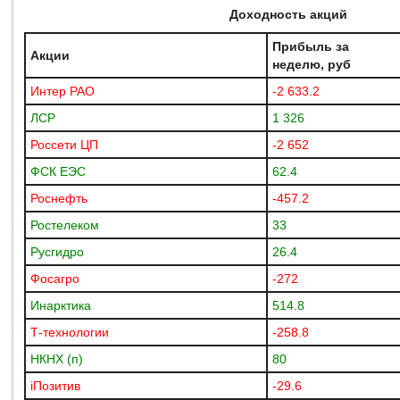
Доходность акций
Прибыль за
Акции
неделю, руб
Интер РАО
-2 633.2
ЛСР
1 326
Россети ЦП
-2 652
ФСК ЕЭС
62.4
Роснефть
-457.2
Ростелеком
33
Русгидро
26.4
Фосагро
-272
Инарктика
514.8
Т-технологии
-258.8
НКНХ (п)
80
iПозитив
-29.6