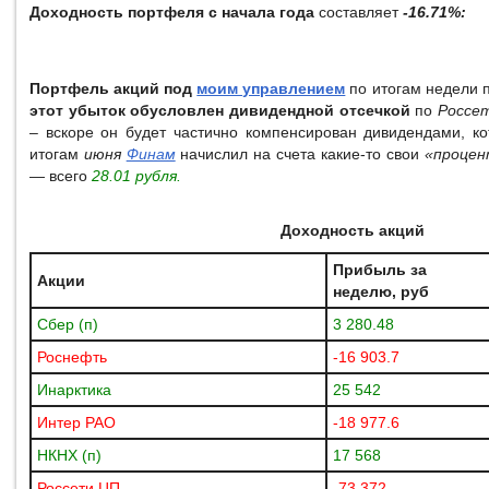
Доходность портфеля с начала года
составляет
-16.71%:
Портфель акций под
моим управлением
по итогам недели 
этот убыток обусловлен дивидендной отсечкой
по
Россе
– вскоре он будет частично компенсирован дивидендами, 
итогам
июня
Финам
начислил на счета какие-то свои
«процен
— всего
28.01 рубля.
Доходность акций
Прибыль за
Акции
неделю, руб
Сбер (п)
3 280.48
Роснефть
-16 903.7
Инарктика
25 542
Интер РАО
-18 977.6
НКНХ (п)
17 568
Россети ЦП
-73 372