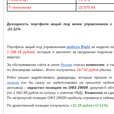
Т-технологии
-22 075.64
Доходность портфеля акций под моим управлением с 
-21.11%:
Портфель акций под управлением
робота Right
за неделю п
1 188.18 рублей
, которые я заплатил за продление подписки
квартал.
За обслуживание счёта в
июне
Финам
списал
комиссию
, а т
по договорам займа»
. Итого получилось
167.82 рубля
убытка.
Робот решил задействовать дивиденды, которые пришли о
неделе
(он бы сразу их задействовал на прошлой недел
активна)
–
нарастил позицию по
ОФЗ 29009
, докупив
6 об
(по 1 062.89 рубля за штуку, с учётом НКД)
.
Комиссия
за сде
По нетронутой позиции
ОФЗ 29009
прибыль отражена в таблиц
По докупленной позиции получилось
+32.28 рубля (+0.51%).