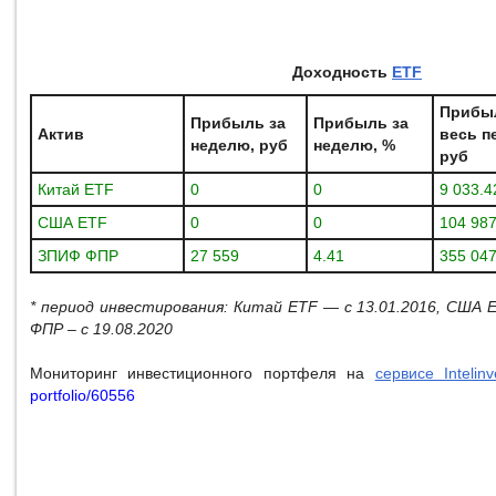
Доходность
ETF
Прибы
Прибыль за
Прибыль за
Актив
весь п
неделю, руб
неделю, %
руб
Китай ETF
0
0
9 033.4
США ETF
0
0
104 987
ЗПИФ ФПР
27 559
4.41
355 047
* период инвестирования: Китай ETF — с 13.01.2016, США
ФПР – с 19.08.2020
Мониторинг инвестиционного портфеля на
сервисе Intelinv
portfolio/60556