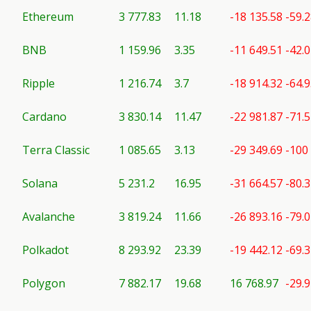
Ethereum
3 777.83
11.18
-18 135.58
-59.
BNB
1 159.96
3.35
-11 649.51
-42.
Ripple
1 216.74
3.7
-18 914.32
-64.
Cardano
3 830.14
11.47
-22 981.87
-71.
Terra Classic
1 085.65
3.13
-29 349.69
-100
Solana
5 231.2
16.95
-31 664.57
-80.
Avalanche
3 819.24
11.66
-26 893.16
-79.
Polkadot
8 293.92
23.39
-19 442.12
-69.
Polygon
7 882.17
19.68
16 768.97
-29.9