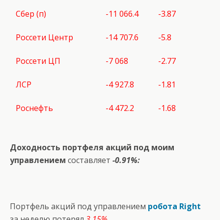
Сбер (п)
-11 066.4
-3.87
Россети Центр
-14 707.6
-5.8
Россети ЦП
-7 068
-2.77
ЛСР
-4 927.8
-1.81
Роснефть
-4 472.2
-1.68
Доходность портфеля акций под моим
управлением
составляет
-0.91%:
Портфель акций под управлением
робота Right
за неделю потерял
3.15%.