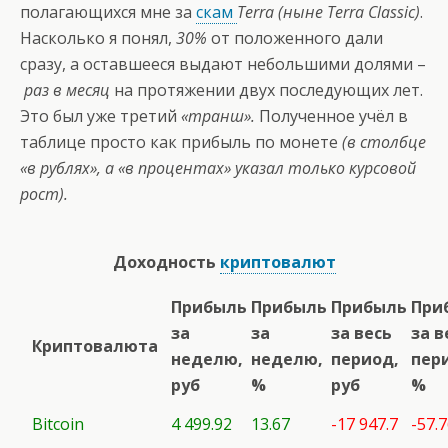
полагающихся мне за
скам
Terra (ныне Terra Classic)
.
Насколько я понял,
30%
от положенного дали
сразу, а оставшееся выдают небольшими долями –
раз в месяц
на протяжении двух последующих лет.
Это был уже третий
«транш».
Полученное учёл в
таблице просто как прибыль по монете
(в столбце
«в рублях», а «в процентах» указал только курсовой
рост).
Доходность
криптовалют
Прибыль
Прибыль
Прибыль
При
за
за
за весь
за в
Криптовалюта
неделю,
неделю,
период,
пер
руб
%
руб
%
Bitcoin
4 499.92
13.67
-17 947.7
-57.