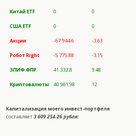
Китай ETF
0
0
США
ETF
0
0
Акции
-67 944.6
-3.63
Робот
Right
-5 775.88
-3.15
ЗПИФ ФПР
41 332.8
9.48
Криптовалюты
40 961.98
12
Капитализация моего инвест-портфеля
составляет
3 609 254.26 рубля: