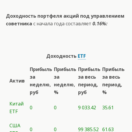
Доходность портфеля акций под управлением
советника
с начала года составляет
0.16%:
Доходность
ETF
Прибыль
Прибыль
Прибыль
Прибыль
за
за
за весь
за весь
Актив
неделю,
неделю,
период,
период,
руб
%
руб
%
Китай
0
0
9 033.42
35.61
ETF
США
0
0
99 385.52
61.63