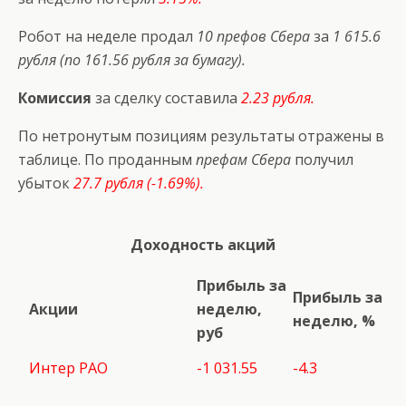
Робот на неделе продал
10 префов Сбера
за
1 615.6
рубля (по 161.56 рубля за бумагу).
Комиссия
за сделку составила
2.23 рубля.
По нетронутым позициям результаты отражены в
таблице. По проданным
префам Сбера
получил
убыток
27.7 рубля (-1.69%).
Доходность акций
Прибыль за
Прибыль за
Акции
неделю,
неделю, %
руб
Интер РАО
-1 031.55
-4.3