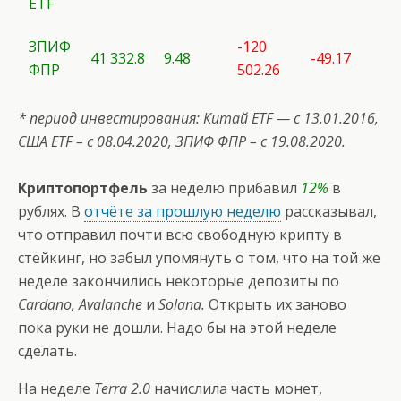
ETF
ЗПИФ
-120
41 332.8
9.48
-49.17
ФПР
502.26
* период инвестирования: Китай ETF — с 13.01.2016,
США
ETF
– с 08.04.2020, ЗПИФ ФПР – с 19.08.2020.
Криптопортфель
за неделю прибавил
12%
в
рублях. В
отчёте за прошлую неделю
рассказывал,
что отправил почти всю свободную крипту в
стейкинг, но забыл упомянуть о том, что на той же
неделе закончились некоторые депозиты по
Cardano, Avalanche
и
Solana.
Открыть их заново
пока руки не дошли. Надо бы на этой неделе
сделать.
На неделе
Terra 2.0
начислила часть монет,