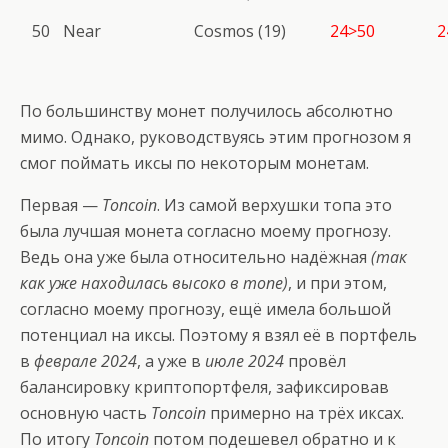
50
Near
Cosmos (19)
24>50
2
По большинству монет получилось абсолютно
мимо. Однако, руководствуясь этим прогнозом я
смог поймать иксы по некоторым монетам.
Первая —
Toncoin
. Из самой верхушки топа это
была лучшая монета согласно моему прогнозу.
Ведь она уже была относительно надёжная
(так
как уже находилась высоко в топе)
, и при этом,
согласно моему прогнозу, ещё имела большой
потенциал на иксы. Поэтому я взял её в портфель
в
феврале 2024
, а уже в
июле 2024
провёл
балансировку криптопортфеля, зафиксировав
основную часть
Toncoin
примерно на трёх иксах.
По итогу
Toncoin
потом подешевел обратно и к