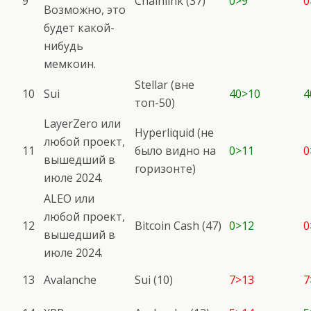
9
Chainlink (37)
0>9
0
Возможно, это
будет какой-
нибудь
мемкоин.
Stellar (вне
10
Sui
40>10
4
топ-50)
LayerZero или
Hyperliquid (не
любой проект,
11
было видно на
0>11
0
вышедший в
горизонте)
июле 2024.
ALEO или
любой проект,
12
Bitcoin Cash (47)
0>12
0
вышедший в
июле 2024.
13
Avalanche
Sui (10)
7>13
7