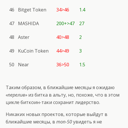
46
Bitget Token
34>46
1.4
47
MASHIDA
200+>47
27
48
Aster
40>48
2
49
KuCoin Token
44>49
3
50
Near
36>50
1.5
Таким образом, в ближайшие месяцы я ожидаю
«перелив»
из битка в альту, но, похоже, что в этом
цикле биткоин-таки сохранит лидерство.
Никаких новых проектов, которые выйдут в
ближайшие месяцы, в
топ-50
увидеть я не