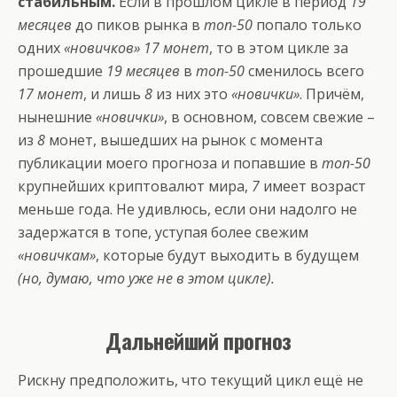
стабильным.
Если в прошлом цикле в период
19
месяцев
до пиков рынка в
топ-50
попало только
одних
«новичков» 17 монет
, то в этом цикле за
прошедшие
19 месяцев
в
топ-50
сменилось всего
17 монет
, и лишь
8
из них это
«новички»
. Причём,
нынешние
«новички»
, в основном, совсем свежие –
из
8
монет, вышедших на рынок с момента
публикации моего прогноза и попавшие в
топ-50
крупнейших криптовалют мира,
7
имеет возраст
меньше года. Не удивлюсь, если они надолго не
задержатся в топе, уступая более свежим
«новичкам»
, которые будут выходить в будущем
(но, думаю, что уже не в этом цикле).
Дальнейший прогноз
Рискну предположить, что текущий цикл ещё не