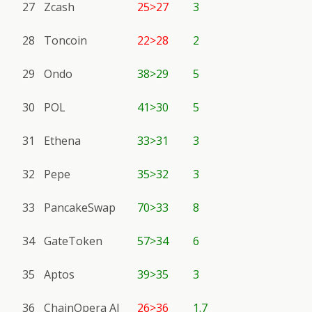
27
Zcash
25>27
3
28
Toncoin
22>28
2
29
Ondo
38>29
5
30
POL
41>30
5
31
Ethena
33>31
3
32
Pepe
35>32
3
33
PancakeSwap
70>33
8
34
GateToken
57>34
6
35
Aptos
39>35
3
36
ChainOpera AI
26>36
1.7