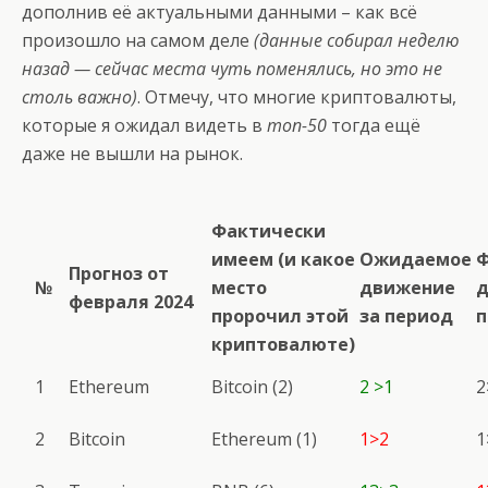
дополнив её актуальными данными – как всё
произошло на самом деле
(данные собирал неделю
назад — сейчас места чуть поменялись, но это не
столь важно)
. Отмечу, что многие криптовалюты,
которые я ожидал видеть в
топ-50
тогда ещё
даже не вышли на рынок.
Фактически
имеем (и какое
Ожидаемое
Ф
Прогноз от
№
место
движение
д
февраля 2024
пророчил этой
за период
п
криптовалюте)
1
Ethereum
Bitcoin (2)
2 >1
2
2
Bitcoin
Ethereum (1)
1>2
1