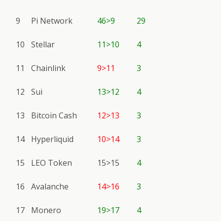
9
Pi Network
46>9
29
10
Stellar
11>10
4
11
Chainlink
9>11
3
12
Sui
13>12
4
13
Bitcoin Cash
12>13
3
14
Hyperliquid
10>14
3
15
LEO Token
15>15
4
16
Avalanche
14>16
3
17
Monero
19>17
4