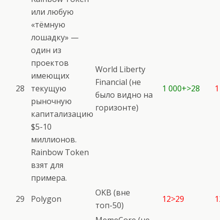
или любую
«тёмную
лошадку» —
один из
проектов
World Liberty
имеющих
Financial (не
28
текущую
1 000+>28
1
было видно на
рыночную
горизонте)
капитализацию
$5-10
миллионов.
Rainbow Token
взят для
примера.
OKB (вне
29
Polygon
12>29
1
топ-50)