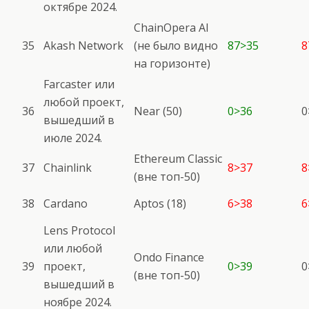
октябре 2024.
ChainOpera AI
35
Akash Network
(не было видно
87>35
8
на горизонте)
Farcaster или
любой проект,
36
Near (50)
0>36
0
вышедший в
июле 2024.
Ethereum Classic
37
Chainlink
8>37
8
(вне топ-50)
38
Cardano
Aptos (18)
6>38
6
Lens Protocol
или любой
Ondo Finance
39
проект,
0>39
0
(вне топ-50)
вышедший в
ноябре 2024.