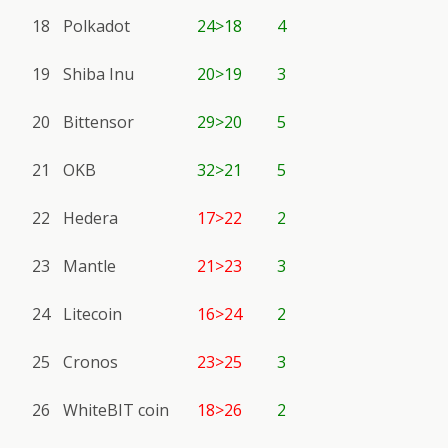
18
Polkadot
24>18
4
19
Shiba Inu
20>19
3
20
Bittensor
29>20
5
21
OKB
32>21
5
22
Hedera
17>22
2
23
Mantle
21>23
3
24
Litecoin
16>24
2
25
Cronos
23>25
3
26
WhiteBIT coin
18>26
2