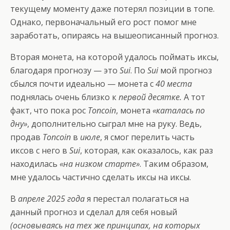
текущему моменту даже потерял позиции в топе.
Однако, первоначальный его рост помог мне
заработать, опираясь на вышеописанный прогноз.
Вторая монета, на которой удалось поймать иксы,
благодаря прогнозу — это
Sui
. По
Sui
мой прогноз
сбылся почти идеально — монета с
40 места
поднялась очень близко к
первой десятке.
А тот
факт, что пока рос
Toncoin
, монета
«каталась по
дну»
, дополнительно сыграл мне на руку. Ведь,
продав
Toncoin
в
июле
, я смог перелить часть
иксов с него в
Sui
, которая, как оказалось, как раз
находилась
«на низком старте»
. Таким образом,
мне удалось частично сделать иксы на иксы.
В
апреле 2025 года
я перестал полагаться на
данный прогноз и сделал для себя новый
(основываясь на тех же принципах, на которых