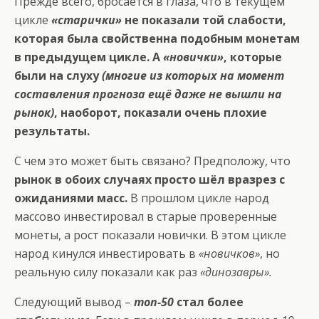
Прежде всего, бросается в глаза, что в текущем
цикле
«старички»
не показали той слабости,
которая была свойственна подобным монетам
в предыдущем цикле. А
«новички»
, которые
были на слуху
(многие из которых на момент
составления прогноза ещё даже не вышли на
рынок)
, наоборот, показали очень плохие
результаты.
С чем это может быть связано? Предположу, что
рынок в обоих случаях просто шёл вразрез с
ожиданиями масс.
В прошлом цикле народ
массово инвестировал в старые проверенные
монеты, а рост показали новички. В этом цикле
народ кинулся инвестировать в
«новичков»
, но
реальную силу показали как раз
«динозавры».
Следующий вывод –
топ-50
стал более