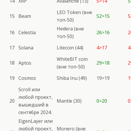
14
XRP
Avalanche (13)
5>14
5
LEO Token (вне
15
Beam
52>15
5
топ-50)
Hedera (вне
16
Celestia
26>16
2
топ-50)
17
Solana
Litecoin (44)
4>17
4
WhiteBIT coin
18
Aptos
29>18
2
(вне топ-50)
19
Cosmos
Shiba Inu (49)
19>19
1
Scroll или
любой проект,
20
Mantle (30)
0>20
0
вышедший в
сентябре 2024.
EigenLayer или
любой проект,
Monero (вне