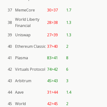
37
MemeCore
30>37
1.7
World Liberty
38
28>38
1.3
Financial
39
Uniswap
27>39
1.3
40
Ethereum Classic
37>40
2
41
Plasma
83>41
8
42
Virtuals Protocol
74>42
6
43
Arbitrum
45>43
3
44
Aave
31>44
1.4
45
World
42>45
2