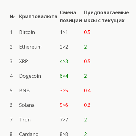
Смена
Предполагаемые
№
Криптовалюта
позиции
иксы с текущих
1
Bitcoin
1>1
0.5
2
Ethereum
2>2
2
3
XRP
4>3
0.5
4
Dogecoin
6>4
2
5
BNB
3>5
0.4
6
Solana
5>6
0.6
7
Tron
7>7
2
8
Cardano
8>8
2