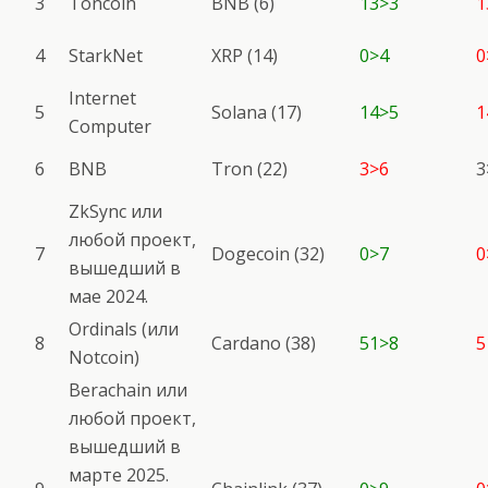
3
Toncoin
BNB (6)
13>3
1
4
StarkNet
XRP (14)
0>4
0
Internet
5
Solana (17)
14>5
1
Computer
6
BNB
Tron (22)
3>6
3
ZkSync или
любой проект,
7
Dogecoin (32)
0>7
0
вышедший в
мае 2024.
Ordinals (или
8
Cardano (38)
51>8
5
Notcoin)
Berachain или
любой проект,
вышедший в
марте 2025.