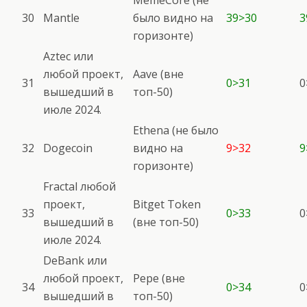
MemeCore (не
30
Mantle
было видно на
39>30
3
горизонте)
Aztec или
любой проект,
Aave (вне
31
0>31
0
вышедший в
топ-50)
июле 2024.
Ethena (не было
32
Dogecoin
видно на
9>32
9
горизонте)
Fractal любой
проект,
Bitget Token
33
0>33
0
вышедший в
(вне топ-50)
июле 2024.
DeBank или
любой проект,
Pepe (вне
34
0>34
0
вышедший в
топ-50)