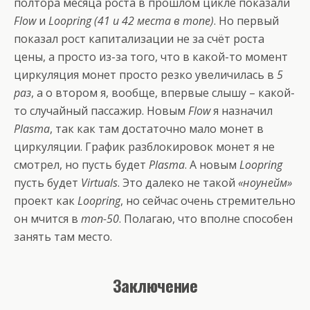
полтора месяца роста в прошлом цикле показали
Flow
и
Loopring (41 и 42 места в топе)
. Но первый
показал рост капитализации не за счёт роста
цены, а просто из-за того, что в какой-то момент
циркуляция монет просто резко увеличилась в
5
раз
, а о втором я, вообще, впервые слышу – какой-
то случайный пассажир. Новым
Flow
я назначил
Plasma
, так как там достаточно мало монет в
циркуляции. График разблокировок монет я не
смотрел, но пусть будет
Plasma
. А новым
Loopring
пусть будет
Virtuals
. Это далеко не такой
«ноунейм»
проект как
Loopring
, но сейчас очень стремительно
он мчится в
топ-50
. Полагаю, что вполне способен
занять там место.
Заключение