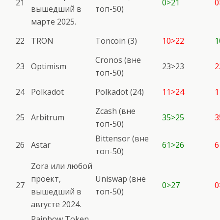
21
0>21
0
вышедший в
топ-50)
марте 2025.
22
TRON
Toncoin (3)
10>22
1
Cronos (вне
23
Optimism
23>23
2
топ-50)
24
Polkadot
Polkadot (24)
11>24
1
Zcash (вне
25
Arbitrum
35>25
3
топ-50)
Bittensor (вне
26
Astar
61>26
6
топ-50)
Zora или любой
проект,
Uniswap (вне
27
0>27
0
вышедший в
топ-50)
августе 2024.
Rainbow Token