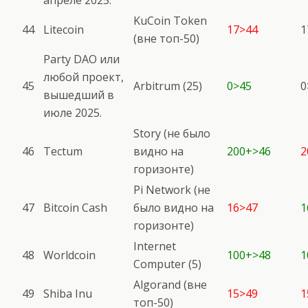
апреле 2025.
KuCoin Token
44
Litecoin
17>44
1
(вне топ-50)
Party DAO или
любой проект,
45
Arbitrum (25)
0>45
0
вышедший в
июле 2025.
Story (не было
46
Tectum
видно на
200+>46
2
горизонте)
Pi Network (не
47
Bitcoin Cash
было видно на
16>47
1
горизонте)
Internet
48
Worldcoin
100+>48
1
Computer (5)
Algorand (вне
49
Shiba Inu
15>49
1
топ-50)