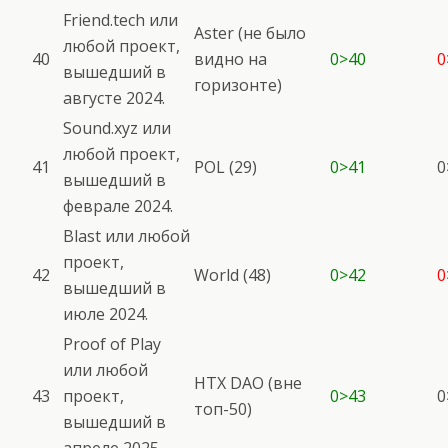
Friend.tech или
Aster (не было
любой проект,
40
видно на
0>40
0
вышедший в
горизонте)
августе 2024.
Sound.xyz или
любой проект,
41
POL (29)
0>41
0
вышедший в
феврале 2024.
Blast или любой
проект,
42
World (48)
0>42
0
вышедший в
июле 2024.
Proof of Play
или любой
HTX DAO (вне
43
проект,
0>43
0
топ-50)
вышедший в