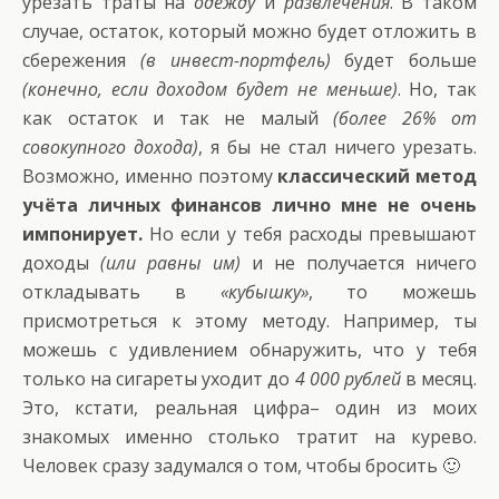
урезать траты на
одежду
и
развлечения
. В таком
случае, остаток, который можно будет отложить в
сбережения
(в инвест-портфель)
будет больше
(конечно, если доходом будет не меньше)
. Но, так
как остаток и так не малый
(более 26% от
совокупного дохода)
, я бы не стал ничего урезать.
Возможно, именно поэтому
классический метод
учёта личных финансов лично мне не очень
импонирует.
Но если у тебя расходы превышают
доходы
(или равны им)
и не получается ничего
откладывать в
«кубышку»
, то можешь
присмотреться к этому методу. Например, ты
можешь с удивлением обнаружить, что у тебя
только на сигареты уходит до
4 000 рублей
в месяц.
Это, кстати, реальная цифра– один из моих
знакомых именно столько тратит на курево.
Человек сразу задумался о том, чтобы бросить 🙂