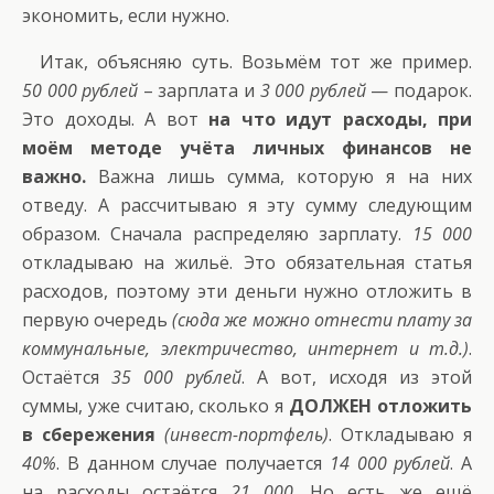
экономить, если нужно.
Итак, объясняю суть. Возьмём тот же пример.
50 000 рублей
– зарплата и
3 000 рублей
— подарок.
Это доходы. А вот
на что идут расходы, при
моём методе учёта личных финансов не
важно.
Важна лишь сумма, которую я на них
отведу. А рассчитываю я эту сумму следующим
образом. Сначала распределяю зарплату.
15 000
откладываю на жильё. Это обязательная статья
расходов, поэтому эти деньги нужно отложить в
первую очередь
(сюда же можно отнести плату за
коммунальные, электричество, интернет и т.д.)
.
Остаётся
35 000 рублей
. А вот, исходя из этой
суммы, уже считаю, сколько я
ДОЛЖЕН отложить
в сбережения
(инвест-портфель)
. Откладываю я
40%
. В данном случае получается
14 000 рублей
. А
на расходы остаётся
21 000
. Но есть же ещё