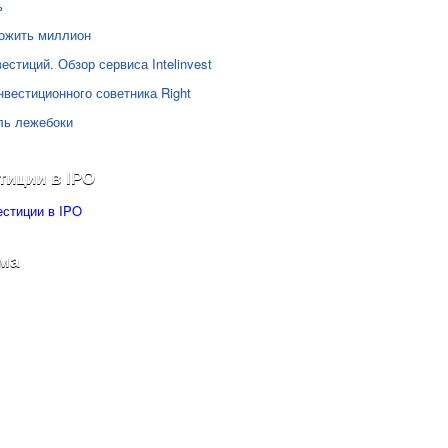
ь
ожить миллион
естиций. Обзор сервиса Intelinvest
нвестиционного советника Right
ль лежебоки
тиции в IPO
ма