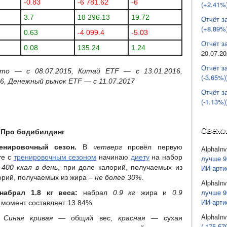
-0.83
-6 781.62
-6
(+2.41%)
3.7
18 296.13
19.72
Отчёт з
(+8.89%)
0.63
-4 099.4
-5.03
Отчёт за
0.08
135.24
1.24
20.07.2
Отчёт з
ото — с 08.07.2015, Китай ETF — с 13.01.2016,
(-3.65%)
16, Денежный рынок ETF —
c 11.07.2017
Отчёт з
(-1.13%)
Свежи
Про бодибилдинг
енировочный сезон.
В
четверг
провёл первую
AlphaInv
те с
тренировочным сезоном
начинаю
диету
на набор
лучше 9
ИИ-арти
 400 ккал в день
, при доле калорий, получаемых из
лорий, получаемых из жира –
не более 30%
.
AlphaInv
лучше 9
набрал 1.8 кг веса:
набрал
0.9 кг
жира и
0.9
ИИ-арти
 момент составляет 13.84%.
AlphaInv
Синяя кривая
— общий вес,
красная
— сухая
(-175 57