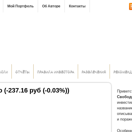
Мой Портфель
Об Авторе
Контакты
ЫСЛИ
ОТЧЁТЫ
ПРАВИЛА ИНВЕСТОРА
РАЗВЛЕЧЕНИЯ
РЕКОМЕНД
(-237.16 руб (-0.03%))
Приветс
Свобод
инвести
название
описыва
и пораж
Особенн