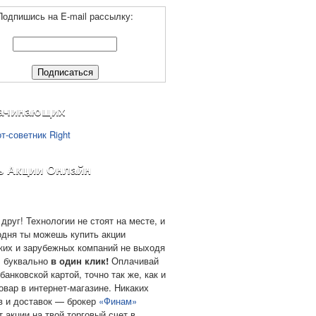
Подпишись на E-mail рассылку:
ачинающих
ь Акции Онлайн
друг! Технологии не стоят на месте, и
одня ты можешь купить акции
ких и зарубежных компаний не выходя
, буквально
в один клик!
Оплачивай
банковской картой, точно так же, как и
овар в интернет-магазине. Никаких
в и доставок — брокер
«Финам»
т акции на твой торговый счет в