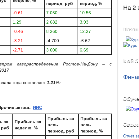
руб
неделю, %
период, руб
период, %
На 2 
-0.61
7 050
10.56
1.29
2 682
3.93
Платн
-0.46
8 260
12.27
-3.21
-4 700
-6.62
-2.71
3 600
6.69
Мой б
азпром газораспределение Ростов-На-Дону – с
.2017
Фина
ачала года составляет
1.21%:
Обуче
Прочие активы
ИИС
Прибыль за
Прибыль за
ь за
Прибыль за
Свеже
весь
весь
 руб
неделю, %
период, руб
период, %
Отчёт з