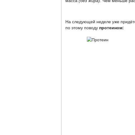
масса
(без жира)
. Чем меньше ра
На следующей неделе уже придётс
по этому поводу
протеином: