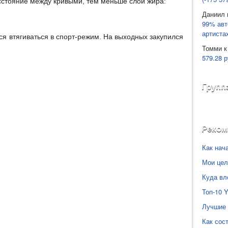
сстояние между кривыми, тем меньше слой жира:
Даниил
99% авт
артиста
я втягиваться в спорт-режим. На выходных закупился
Томми
к
579.28 р
Групп
Реко
Как нач
Мои цел
Куда вл
Топ-10 
Лучшие 
Как сос