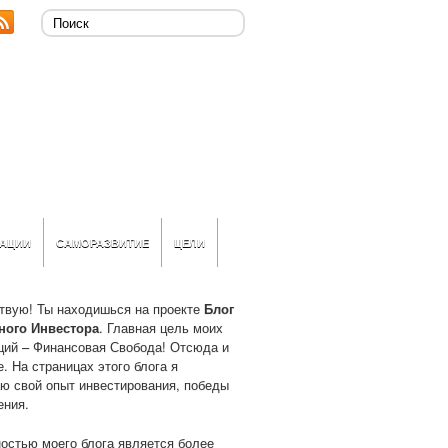
АЦИИ
САМОРАЗВИТИЕ
ЦЕЛИ
твую! Ты находишься на проекте
Блог
ного Инвестора
. Главная цель моих
ций – Финансовая Свобода! Отсюда и
. На страницах этого блога я
ю свой опыт инвестирования, победы
ения.
остью моего блога является более