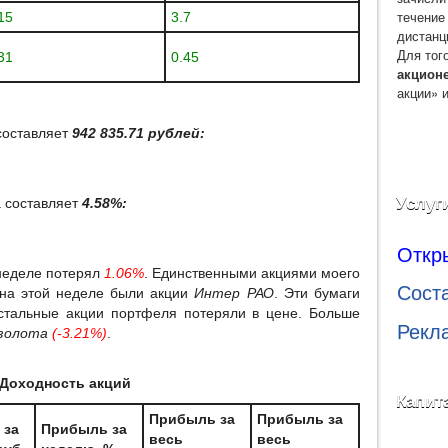
течение
15
3.7
дистанц
Для тог
31
0.45
акцион
акции» 
оставляет
942 835.71 рублей:
Услуг
а составляет
4.58%:
Откр
еделе потерял
1.06%
. Единственными акциями моего
Сост
на этой неделе были акции
Интер РАО
. Эти бумаги
остальные акции портфеля потеряли в цене. Больше
Рекл
золота
(-3.21%)
.
Доходность акций
Капит
Прибыль за
Прибыль за
 за
Прибыль за
весь
весь