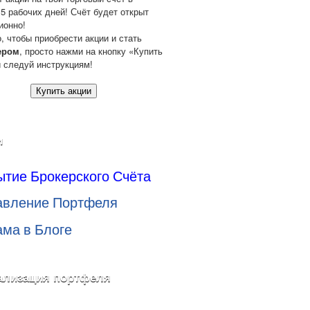
 5 рабочих дней! Счёт будет открыт
ионно!
о, чтобы приобрести акции и стать
ером
, просто нажми на кнопку «Купить
и следуй инструкциям!
Купить акции
и
ытие Брокерского Счёта
авление Портфеля
ама в Блоге
ализация портфеля