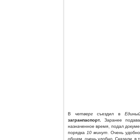
В
четверг
съездил в
Едины
загранпаспорт.
Заранее подава
назначенное время, подал докуме
порядка
10 минут
. Очень удобн
общем, очень удобно. Сказали, в 