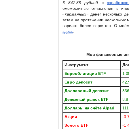
6 847.88 рублей
с
заработко
ежемесячные отчисления в инв
«карманных»
денег несколько де
затем на протяжении нескольких 
вариант более вероятен. О моё
здесь
.
Мои финансовые инс
Инструмент
До
Еврооблигации
ETF
1 0
Евро депозит
42.
Долларовый депозит
336
Денежный рынок
ETF
8.8
Доллары на счёте
Alpari
111
Акции
-3 
Золото ETF
-1 