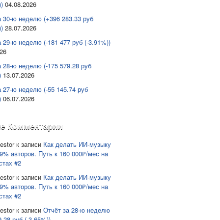
)
04.08.2026
а 30-ю неделю (+396 283.33 руб
)
28.07.2026
 29-ю неделю (-181 477 руб (-3.91%))
026
а 28-ю неделю (-175 579.28 руб
)
13.07.2026
а 27-ю неделю (-55 145.74 руб
)
06.07.2026
е Комментарии
estor
к записи
Как делать ИИ-музыку
9% авторов. Путь к 160 000₽/мес на
стах #2
estor
к записи
Как делать ИИ-музыку
9% авторов. Путь к 160 000₽/мес на
стах #2
estor
к записи
Отчёт за 28-ю неделю
9.28 руб (-3.65%))