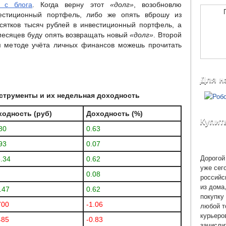
в с блога
. Когда верну этот
«долг»
, возобновлю
естиционный портфель, либо же опять вброшу из
сятков тысяч рублей в инвестиционный портфель, а
месяцев буду опять возвращать новый
«долг»
. Второй
м методе учёта личных финансов можешь прочитать
Для н
трументы и их недельная доходность
ходность (руб)
Доходность (%)
Купит
80
0.63
93
0.07
Дорогой 
.34
0.62
уже сег
0.08
российс
из дома
.47
0.62
покупку 
700
-1.06
любой т
курьеро
485
-0.83
зачисли