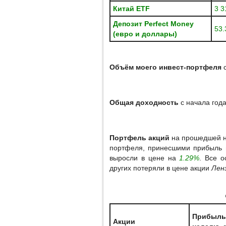
Китай ETF
3 3
Депозит
Perfect
Money
53.
(евро и доллары)
Объём моего инвест-портфеля
с
Общая доходность
с начала год
Портфель акций
на прошедшей н
портфеля, принесшими прибыль 
выросли в цене на
1.29%
. Все 
других потеряли в цене акции
Лен
Прибыль
Акции