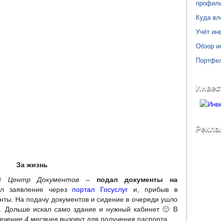
профил
Куда вл
Учёт инв
Обзор и
Портфе
Инвес
Рекла
За жизнь
й Центр Документов
–
подал документы на
л заявление через
портал Госуслуг
и, прибыв в
нты. На подачу документов и сидение в очереди ушло
о. Дольше искал само здание и нужный кабинет 🙂 В
течение
4 месяцев
вызовут для получения паспорта.