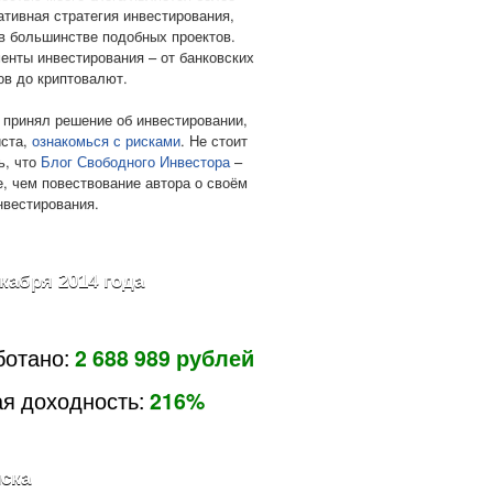
ативная стратегия инвестирования,
в большинстве подобных проектов.
енты инвестирования – от банковских
ов до криптовалют.
 принял решение об инвестировании,
ста,
ознакомься с рисками
. Не стоит
ь, что
Блог Свободного Инвестора
–
е, чем повествование автора о своём
нвестирования.
екабря 2014 года
ботано:
2 688 989 рублей
я доходность:
216%
ска