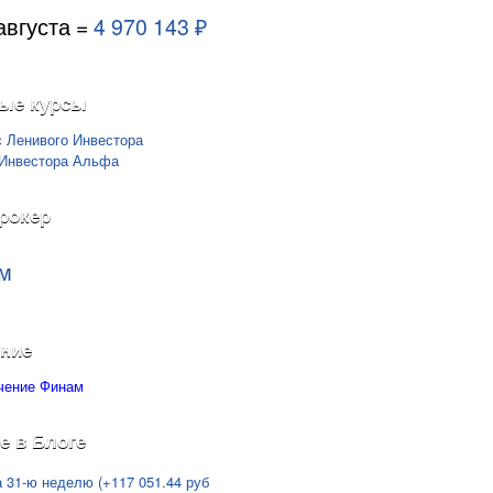
августа =
4 970 143 ₽
ые курсы
рокер
м
ние
е в Блоге
а 31-ю неделю (+117 051.44 руб