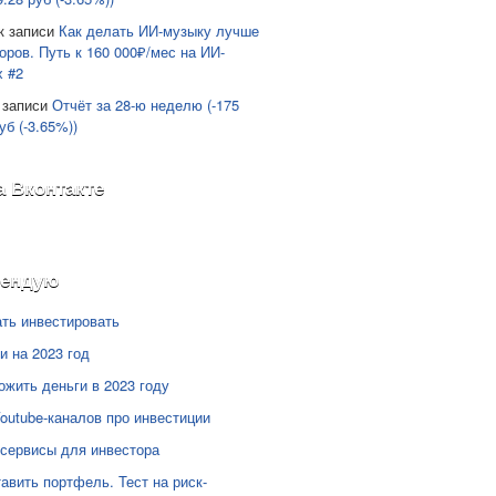
к записи
Как делать ИИ-музыку лучше
оров. Путь к 160 000₽/мес на ИИ-
х #2
 записи
Отчёт за 28-ю неделю (-175
уб (-3.65%))
а Вконтакте
мендую
ать инвестировать
и на 2023 год
ожить деньги в 2023 году
Youtube-каналов про инвестиции
сервисы для инвестора
тавить портфель. Тест на риск-