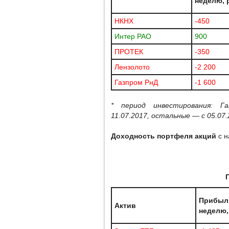
неделю, 
НКНХ
-450
Интер РАО
900
ПРОТЕК
-350
Лензолото
-2 200
Газпром РнД
-1 600
* период инвестирования: Г
11.07.2017, остальные — с 05.07
Доходность портфеля акций
с н
Прибыл
Актив
неделю,