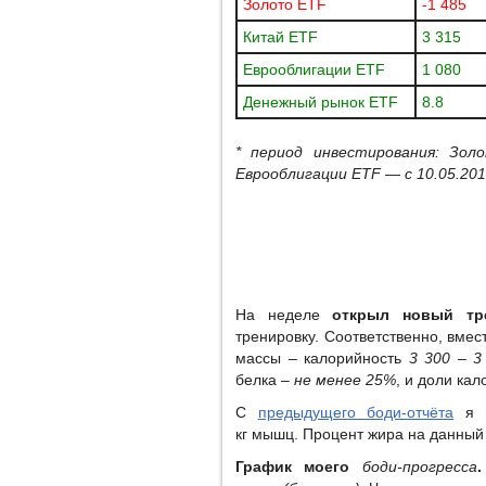
Золото ETF
-1 485
Китай ETF
3 315
Еврооблигации ETF
1 080
Денежный рынок ETF
8.8
* период инвестирования: Зол
Еврооблигации ETF — c 10.05.20
На неделе
открыл новый тр
тренировку. Соответственно, вмес
массы – калорийность
3 300 – 3
белка –
не менее 25%
, и доли ка
С
предыдущего боди-отчёта
я
кг мышц. Процент жира на данный
График моего
боди-прогресса
.