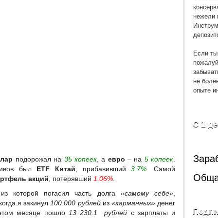
консерв
нежели 
Инструм
депозит
Если ты
пожалуй
забыват
не боле
опыте и
С 1 д
Зара
лар
подорожал на
35 копеек
, а
евро
– на
5 копеек
.
тивов был
ETF Китай
, прибавивший
3.7%
. Самой
Обща
ртфель акций
, потерявший
1.06%
.
 из которой погасил часть долга
«самому себе»
,
 когда я закинул
100 000 рублей
из
«карманных»
денег
Подпи
 этом месяце пошло
13 230.1 рублей
с зарплаты и