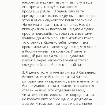
накроется медным тазом — ты покупаешь
его, кричат, что рубль накроется —
продаёшь рубль… В одном случае ты
прислушался к толпе, в другом — нет, и при
этом в обоих случаях поступил правильно.
Но логика в чём, я так и не понял. Насчёт
пика кризиса бы поспорил, но давай лучше
просто подождём полгода-год и всё сами
увидим. Да и само понятие «кризис» какое-
то странное. Сколько себя помню — всё
время «кризис». Такое ощущение, что мы не
в России живём, а в кризисе. И заметь,
каждый раз, когда мы проходили пик
кризиса, через какое-то время наступал
следующий, ещё более мощный пик.
3. Я делаю то, что мне по силам. Я бы занялся
бизнесом, если бы нашёл такой бизнес,
который мне интересен и у меня в нём что-то
бы получалось. Пока в поиске. Что касается
статей — ясно, что отдельно взятому
читателю не интересны все подряд статьи,
но кому-то интереснее одно, а другому —
другое. К тому же, чем чаще и регулярнее