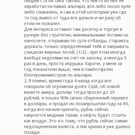
общем статистика такова, что никто из них не
заработал на памах альпари, все либо около нуля
либо сливались, я сам в этой категории уже где
то год вывел от туда все деньги и ни разу об
этом не пожалел.
Для интереса оставил там десятку и торгую в
ручную без стратегии, минимальными лотами на
наносчете, открываю по сути отбалды, стараюсь
держать только определённый тейк и закрывать
слишком жирных лосей, (1/2) , при этом иногда
ваобще неделями на счет не захожу, а иногда 5
раз в день, просто игрушка. Кароче, у меня за
год показатели выше, чем в пампотфелях
блогеровинвестров по альпари.
2. Я помню, время года 4 назад когда все
говорили об огромном долге США, об новой
валюте амера, доллар тогда просел до 29
рублей, я пошел 90% своих сбережений перевёл
в доллары, а продал их позапрошлом году за 65,
когда все начали кричать, рубль сейчас
накроется медным тазам, а нефть будет стоить
как воздух. Это я к тому, что рубль сейчас самая
недооцененная валюта, а пик кризиса уже далеко
позади.