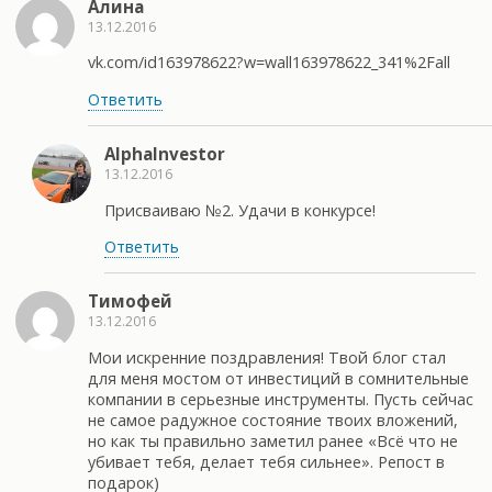
Алина
13.12.2016
vk.com/id163978622?w=wall163978622_341%2Fall
Ответить
AlphaInvestor
13.12.2016
Присваиваю №2. Удачи в конкурсе!
Ответить
Тимофей
13.12.2016
Мои искренние поздравления! Твой блог стал
для меня мостом от инвестиций в сомнительные
компании в серьезные инструменты. Пусть сейчас
не самое радужное состояние твоих вложений,
но как ты правильно заметил ранее «Всё что не
убивает тебя, делает тебя сильнее». Репост в
подарок)