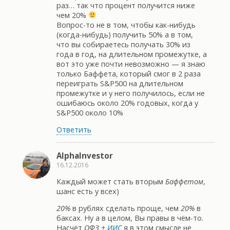
раз… так что процент получится ниже
чем 20%
Вопрос-то не в том, чтобы как-нибудь
(когда-нибудь) получить 50% а в том,
что вы собираетесь получать 30% из
года в год, на длительном промежутке, а
вот это уже почти невозможно — я знаю
только Баффета, который смог в 2 раза
переиграть S&P500 на длительном
промежутке и у него получилось, если не
ошибаюсь около 20% годовых, когда у
S&P500 около 10%
Ответить
AlphaInvestor
16.12.2016
Каждый может стать вторым
Баффетом
,
шанс есть у всех)
20%
в рублях сделать проще, чем
20%
в
баксах. Ну а в целом, Вы правы в чём-то.
Насчёт
ОФЗ +
ИИС
я в этом смысле не