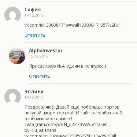
София
14.12.2016
vk.com/id13303817?w=wall13303817_857%2Fall
Ответить
AlphaInvestor
15.12.2016
Присваиваю №4. Удачи в конкурсе!)
Ответить
Эллина
14.12.2016
Поздравляю)) Давай ещё побольше тортов
покупай, море тортов!!! И сайт разрабатывай,
чтоб миллион принес!
instagram.com/p/BN_p2P7BWW5/?taken-
by=lilu_valerians
vk.com/ellin.lilu?w=wall229582750_1249%2Fall