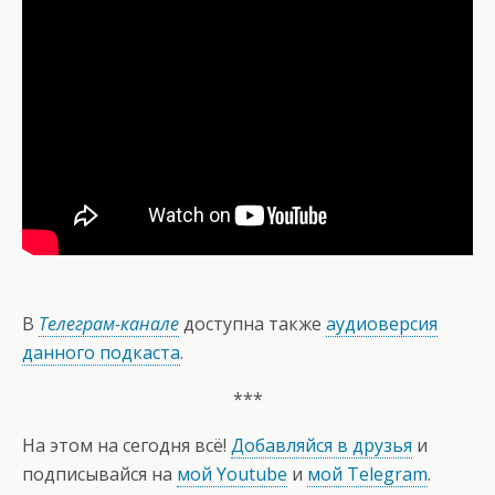
В
Телеграм-канале
доступна также
аудиоверсия
данного подкаста
.
***
На этом на сегодня всё!
Добавляйся в друзья
и
подписывайся на
мой Youtube
и
мой Telegram
.