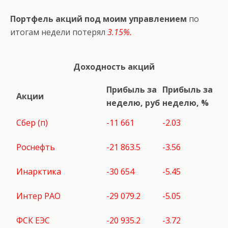
Портфель акций под моим управлением
по
итогам недели потерял
3.15%.
Доходность акций
Прибыль за
Прибыль за
Акции
неделю, руб
неделю, %
Сбер (п)
-11 661
-2.03
Роснефть
-21 863.5
-3.56
Инарктика
-30 654
-5.45
Интер РАО
-29 079.2
-5.05
ФСК ЕЭС
-20 935.2
-3.72