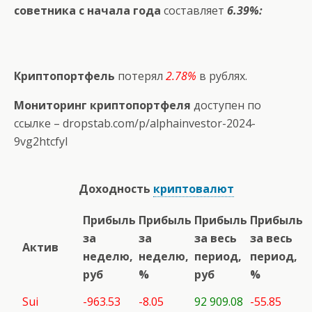
советника с начала года
составляет
6.39%:
Криптопортфель
потерял
2.78%
в рублях.
Мониторинг криптопортфеля
доступен по
ссылке –
dropstab.com/p/alphainvestor-2024-
9vg2htcfyl
Доходность
криптовалют
Прибыль
Прибыль
Прибыль
Прибыль
за
за
за весь
за весь
Актив
неделю,
неделю,
период,
период,
руб
%
руб
%
Sui
-963.53
-8.05
92 909.08
-55.85