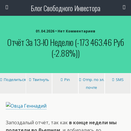
Блог Свободного Инвестора
01.04.2026 • Нет Комментариев
Отчёт За 13-Ю Неделю (-173 463.46 Руб
(-2.88%))
Поделиться
Твитнуть
Pin
Отпр. по эл.
SMS
почте
Запоздалый отчёт, так как
в конце недели мы
полетели во
Вьетнам
,
и добирались до