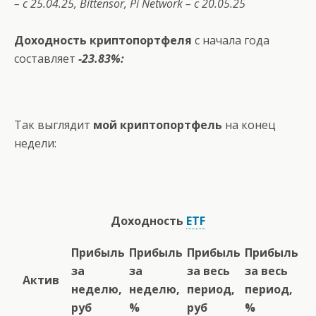
– с 25.04.25,
Bittensor
,
Pi
Network
– с 20.05.25
Доходность криптопортфеля
с начала года
составляет
-23.83%:
Так выглядит
мой криптопортфель
на конец
недели:
Доходность
ETF
Прибыль
Прибыль
Прибыль
Прибыль
за
за
за весь
за весь
Актив
неделю,
неделю,
период,
период,
руб
%
руб
%