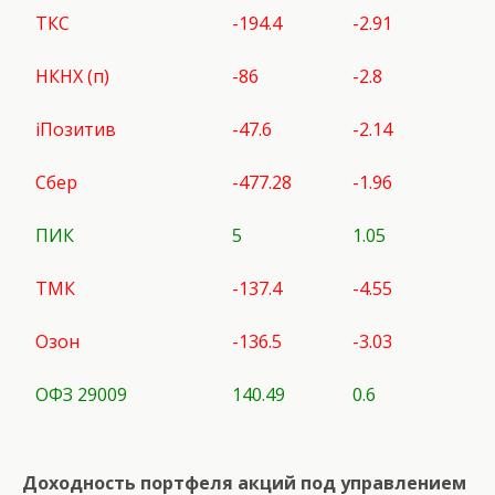
ТКС
-194.4
-2.91
НКНХ (п)
-86
-2.8
iПозитив
-47.6
-2.14
Сбер
-477.28
-1.96
ПИК
5
1.05
ТМК
-137.4
-4.55
Озон
-136.5
-3.03
ОФЗ 29009
140.49
0.6
Доходность портфеля акций под управлением