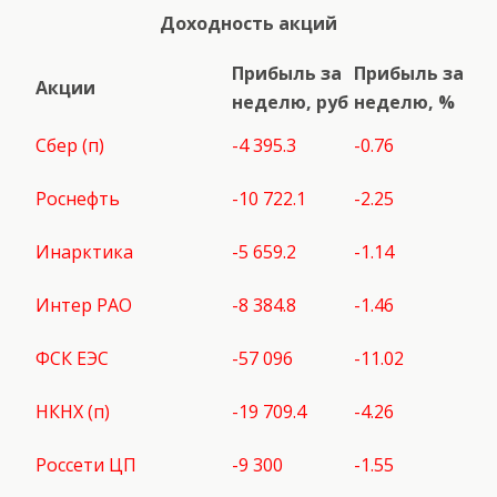
Доходность акций
Прибыль за
Прибыль за
Акции
неделю, руб
неделю, %
Сбер (п)
-4 395.3
-0.76
Роснефть
-10 722.1
-2.25
Инарктика
-5 659.2
-1.14
Интер РАО
-8 384.8
-1.46
ФСК ЕЭС
-57 096
-11.02
НКНХ (п)
-19 709.4
-4.26
Россети ЦП
-9 300
-1.55