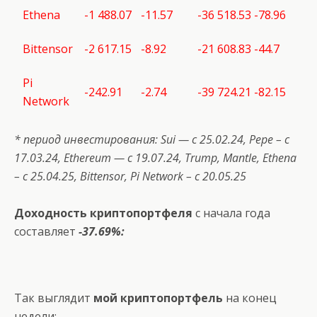
Ethena
-1 488.07
-11.57
-36 518.53
-78.96
Bittensor
-2 617.15
-8.92
-21 608.83
-44.7
Pi
-242.91
-2.74
-39 724.21
-82.15
Network
* период инвестирования:
Sui
— с 25.02.24,
Pepe
– с
17.03.24, Ethereum — с 19.07.24,
Trump
,
Mantle
,
Ethena
– с 25.04.25,
Bittensor
,
Pi
Network
– с 20.05.25
Доходность криптопортфеля
с начала года
составляет
-37.69%:
Так выглядит
мой криптопортфель
на конец
недели: