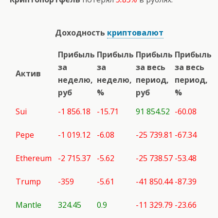
Доходность
криптовалют
Прибыль
Прибыль
Прибыль
Прибыль
за
за
за весь
за весь
Актив
неделю,
неделю,
период,
период,
руб
%
руб
%
Sui
-1 856.18
-15.71
91 854.52
-60.08
Pepe
-1 019.12
-6.08
-25 739.81
-67.34
Ethereum
-2 715.37
-5.62
-25 738.57
-53.48
Trump
-359
-5.61
-41 850.44
-87.39
Mantle
324.45
0.9
-11 329.79
-23.66