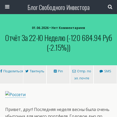
Блог Свободного Инвестора
01.06.2026 • Нет Комментариев
Отчёт За 22-Ю Неделю (-120 684.94 Руб
(-2.15%))
Поделиться
Твитнуть
Pin
Отпр. по
SMS
эл. почте
Привет, друг! Последняя неделя весны была очень
убыточна для моего портфеля. Годовое дно по