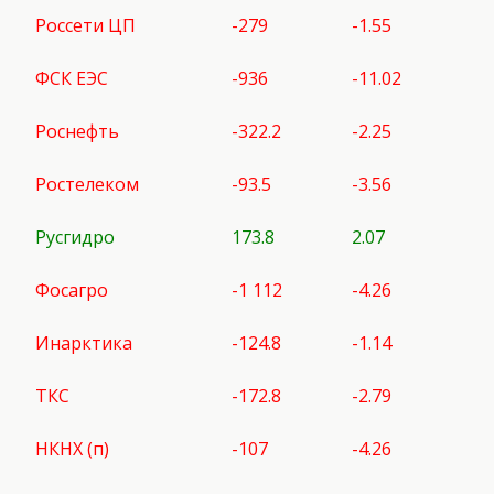
Россети ЦП
-279
-1.55
ФСК ЕЭС
-936
-11.02
Роснефть
-322.2
-2.25
Ростелеком
-93.5
-3.56
Русгидро
173.8
2.07
Фосагро
-1 112
-4.26
Инарктика
-124.8
-1.14
ТКС
-172.8
-2.79
НКНХ (п)
-107
-4.26