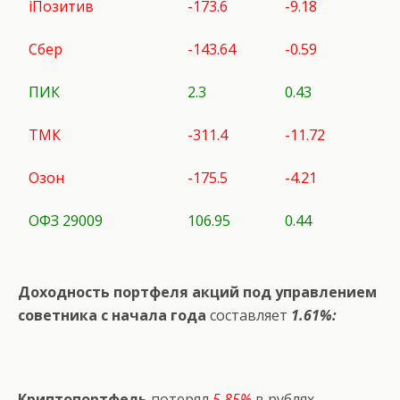
iПозитив
-173.6
-9.18
Сбер
-143.64
-0.59
ПИК
2.3
0.43
ТМК
-311.4
-11.72
Озон
-175.5
-4.21
ОФЗ 29009
106.95
0.44
Доходность портфеля акций под управлением
советника с начала года
составляет
1.61%:
Криптопортфель
потерял
5.85%
в рублях.