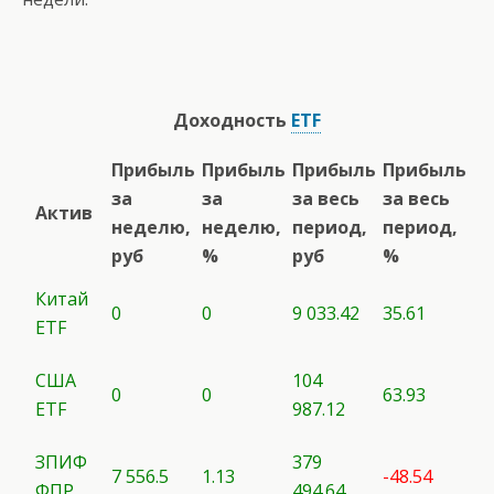
Доходность
ETF
Прибыль
Прибыль
Прибыль
Прибыль
за
за
за весь
за весь
Актив
неделю,
неделю,
период,
период,
руб
%
руб
%
Китай
0
0
9 033.42
35.61
ETF
США
104
0
0
63.93
ETF
987.12
ЗПИФ
379
7 556.5
1.13
-48.54
ФПР
494.64