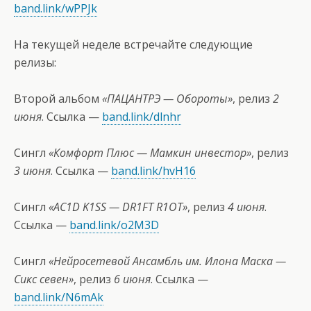
band.link/wPPJk
На текущей неделе встречайте следующие
релизы:
Второй альбом
«ПАЦАНТРЭ — Обороты»
, релиз
2
июня
. Ссылка —
band.link/dlnhr
Сингл
«Комфорт Плюс — Мамкин инвестор»
, релиз
3 июня
. Ссылка —
band.link/hvH16
Сингл
«AC1D K1SS — DR1FT R1OT»
, релиз
4 июня
.
Ссылка —
band.link/o2M3D
Сингл
«Нейросетевой Ансамбль им. Илона Маска —
Сикс севен»
, релиз
6 июня
. Ссылка —
band.link/N6mAk