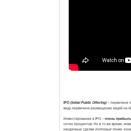
IPO
– первичное п
(Initial Public Offering)
виду первичное размещение акций на б
Инвестирование в IPO –
очень прибыль
сотен процентов. Но в то же время, ин
неудачные сделки
(которые тоже, коне