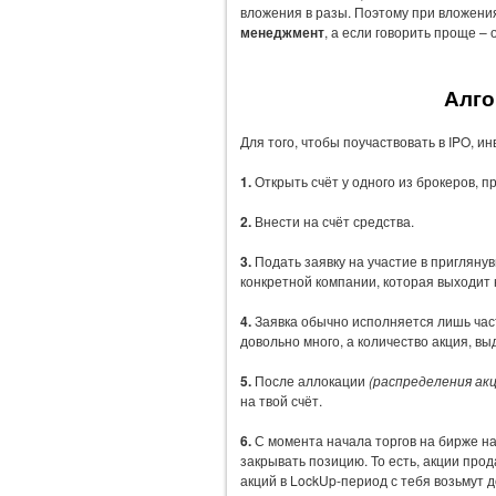
вложения в разы. Поэтому при вложени
менеджмент
, а если говорить проще 
Алго
Для того, чтобы поучаствовать в IPO, и
1.
Открыть счёт у одного из брокеров, п
2.
Внести на счёт средства.
3.
Подать заявку на участие в пригляну
конкретной компании, которая выходит
4.
Заявка обычно исполняется лишь час
довольно много, а количество акция, в
5.
После аллокации
(распределения акц
на твой счёт.
6.
С момента начала торгов на бирже на
закрывать позицию. То есть, акции прод
акций в LockUp-период с тебя возьмут