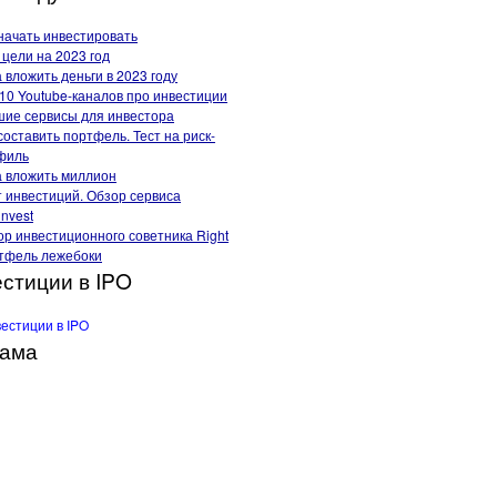
начать инвестировать
цели на 2023 год
 вложить деньги в 2023 году
10 Youtube-каналов про инвестиции
шие сервисы для инвестора
составить портфель. Тест на риск-
филь
а вложить миллион
т инвестиций. Обзор сервиса
invest
р инвестиционного советника Right
тфель лежебоки
стиции в IPO
лама