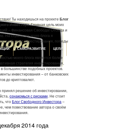
ствую! Ты находишься на проекте
Блог
ного Инвестора
. Главная цель моих
иций – Финансовая Свобода! Отсюда и
е. На страницах этого блога я
аю свой опыт инвестирования, победы
жения.
АЦИИ
САМОРАЗВИТИЕ
ЦЕЛИ
ностью моего блога является более
вативная стратегия инвестирования,
 в большинстве подобных проектов.
менты инвестирования – от банковских
тов до криптовалют.
ы принял решение об инвестировании,
йста,
ознакомься с рисками
. Не стоит
ть, что
Блог Свободного Инвестора
–
е, чем повествование автора о своём
инвестирования.
декабря 2014 года