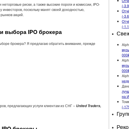
Отчё
 неторговые риски, а также высокие пороги и комиссии, IPO-
(-3.
 инвесторов, поскольку манят своей доходностью,
Отчё
рынков акций.
(-3.
Отчё
(-1.
и выбора IPO брокера
Све
выборе брокера? Я предлагаю обратить внимание, прежде
Alph
музы
000
Alph
музы
000
Alph
неде
Дан
лучш
на 
Том
ров, предлагающих услуги клиентам из СНГ –
United Traders,
(-17
Груп
Рек
IPO брокеры