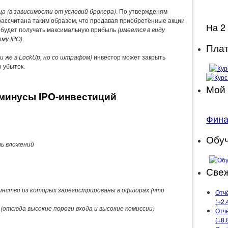
ца (в зависимости от условий брокера)
. По утвержденям
 рассчитана таким образом, что продавая приобретённые акции
На 2
 будет получать максимальную прибыль
(имеется в виду
му IPO)
.
Плат
ли же в LockUp, но со штрафом)
инвестор может закрыть
 убыток.
Мой 
минусы IPO-инвестиций
Фин
Обу
ь вложений
Свеж
инство из которых зарегистрированы в офшорах (что
Отчё
(+2.
 (отсюда высокие пороги входа и высокие комиссии)
Отчё
(+8.