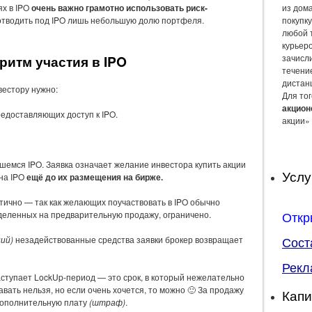
ях в IPO
очень важно грамотно использовать риск-
из дом
– отводить под IPO лишь небольшую долю портфеля.
покупку
любой 
курьер
ритм участия в IPO
зачисли
течение
дистан
нвестору нужно:
Для тог
акцион
редоставляющих доступ к IPO.
акции» 
вшемся IPO. Заявка означает желание инвестора купить акции
Услу
 на IPO
ещё до их размещения на бирже.
тично — так как желающих поучаствовать в IPO обычно
Откр
ыделенных на предварительную продажу, ограничено.
Сост
ий)
незадействованные средства заявки брокер возвращает
Рекл
ступает LockUp-период — это срок, в который нежелательно
авать нельзя, но если очень хочется, то можно 🙂 За продажу
Капи
 дополнительную плату
(штраф)
.