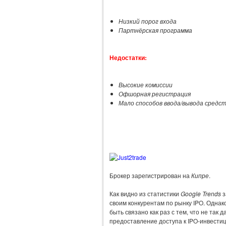
Низкий порог входа
Партнёрская программа
Недостатки:
Высокие комиссии
Офшорная регистрация
Мало способов ввода/вывода средс
Брокер зарегистрирован на
Кипре
.
Как видно из статистики
Google Trends
з
своим конкурентам по рынку IPO. Однак
быть связано как раз с тем, что не так
предоставление доступа к IPO-инвести