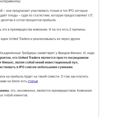
инструмента)
.
ой – они предлагают участвовать только в тех IPO, которые
 даёт плоды – судя по статистике, которую предоставляют UT,
 десятки и сотни процентов прибыли.
ь это в преимущества компании. И на это есть 2 причины.
идеи United Traders и реализовывать их через других
 Объединённые Трейдеры заимствуют у Фридом Финанс. И, надо
роятно, что United Traders является просто посредником
 Финанс, являя собой некий инвестиционный пул,
частвовать в IPO совсем небольшими суммами.
га на прибыль будет на твоей совести. О том, как платить
ами на блоге есть
статья
.
рамма
, что, несомненно, является преимуществом. Компания
х тобой клиентов.