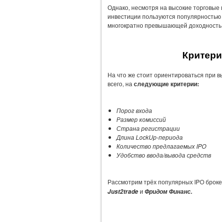
Однако, несмотря на высокие торговые и
инвестиции пользуются популярностью у
многократно превышающей доходность 
Критери
На что же стоит ориентироваться при 
всего, на
следующие критерии:
Порог входа
Размер комиссий
Страна регистрации
Длина LockUp-периода
Количество предлагаемых IPO
Удобство ввода/вывода средств
Рассмотрим трёх популярных IPO броке
и
Just2trade
Фридом Финанс.