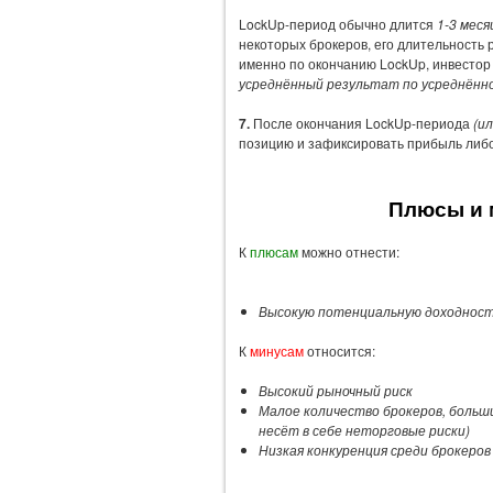
LockUp-период обычно длится
1-3 меся
некоторых брокеров, его длительность
именно по окончанию LockUp, инвестор
усреднённый результат по усреднённо
7.
После окончания LockUp-периода
(и
позицию и зафиксировать прибыль либо
Плюсы и 
К
плюсам
можно отнести:
Высокую потенциальную доходност
К
минусам
относится:
Высокий рыночный риск
Малое количество брокеров, больш
несёт в себе неторговые риски)
Низкая конкуренция среди брокеров