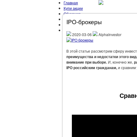
Главная
Купи акции
Обучение
Мой Портфель
IPO-брокеры
Об Авторе
Контакты
2020-03-06
AlphaInvestor
ГЛАВНАЯ
ЗАРАБОТОК
ЗОЖ
М
В этой статье рассмотрим сферу инвест
преимущества и недостатки этого вида
внимание при выборе.
И, конечно же,
р
IPO российским гражданам,
и сравним 
Сравн