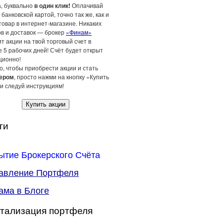
а, буквально
в один клик!
Оплачивай
 банковской картой, точно так же, как и
товар в интернет-магазине. Никаких
ов и доставок — брокер
«Финам»
т акции на твой торговый счет в
 5 рабочих дней! Счёт будет открыт
ционно!
о, чтобы приобрести акции и стать
ером
, просто нажми на кнопку «Купить
и следуй инструкциям!
Купить акции
ги
ытие Брокерского Счёта
авление Портфеля
ама в Блоге
тализация портфеля