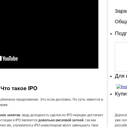
Зара
Обща
Подп
Для
Что такое IPO
Купи
убличное предложение. Это если дословно. По сути, имеется в
ирже.
ное занятие
, ведь доходность сделок по IPO нередко достигает
Дорогой
вестиции в IPO являются
довольно рисковой затеей
, так как
уже се
чно же, случаются у IPO-инвесторов)
могут уменьшить твои
россий