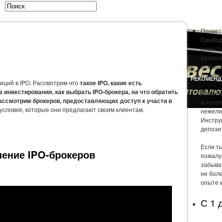
Привет
Свобод
инвест
названи
описыв
и пора
ЫСЛИ
ОТЧЁТЫ
ПРАВИЛА ИНВЕСТОРА
РАЗВЛЕЧЕНИЯ
РЕКОМЕНД
иций в IPO. Рассмотрим что
такое IPO, какие есть
 инвестирования, как выбрать IPO-брокера, на что обратить
Особен
ассмотрим брокеров, предоставляющих доступ к участи в
консер
условия, которые они предлагают своим клиентам.
нежели
Инстру
депози
Если т
ение IPO-брокеров
пожалу
забыва
не боле
опыте 
С 1 