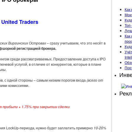
Как 
Мои 
Куда
United Traders
Топ-
Луч
Как 
про
ских Виргинских Островах
– сразу учитываем, что это несёт в
Куд
офшорной регистрацией брокера.
Учё
Intel
ингом среди рассматриваемых. Предоставление доступа к IPO
Обзо
лючевой услугой, в отличие от конкурентов, которые в плане
Пор
ьны.
Инве
тов, с одной стороны – самым низким порогом входа
(всего от
окими комиссиями.
Рек
от прибыли + 1.75% при закрытии сделки
ания LockUp-периода, нужно будет заплатить примерно
10-20%