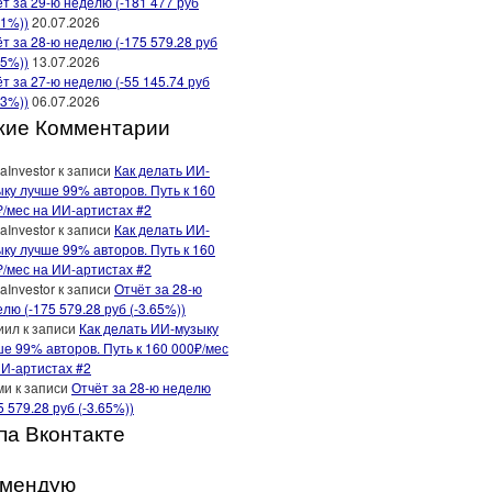
т за 29-ю неделю (-181 477 руб
91%))
20.07.2026
т за 28-ю неделю (-175 579.28 руб
65%))
13.07.2026
т за 27-ю неделю (-55 145.74 руб
13%))
06.07.2026
жие Комментарии
aInvestor
к записи
Как делать ИИ-
ку лучше 99% авторов. Путь к 160
₽/мес на ИИ-артистах #2
aInvestor
к записи
Как делать ИИ-
ку лучше 99% авторов. Путь к 160
₽/мес на ИИ-артистах #2
aInvestor
к записи
Отчёт за 28-ю
лю (-175 579.28 руб (-3.65%))
иил
к записи
Как делать ИИ-музыку
е 99% авторов. Путь к 160 000₽/мес
ИИ-артистах #2
ми
к записи
Отчёт за 28-ю неделю
5 579.28 руб (-3.65%))
па Вконтакте
омендую