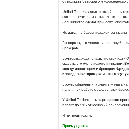
от позиции
(зависит от конкретного 
United Traders славится своей аналитик
считают перспективными. И эта тактика
большинство сделок приносят клиентам
Но давай не будем, пожалуй, записыват
Во-первых, кто мешает инвестору брать 
брокеров?
Во-вторых, ходят слухи, что свои идеи
сказать, это очень похоже на правду.
Ве
между инвестором и брокером Фридом
благодаря которому клиенты могут у
Брокер офшорный, а значит, уплата нало
налоги при работе с офшорными брокер
У United Traders есть
партнёрская прог
платит до
50%
от комиссий привлечённы
Итак, подытожим.
Преимущества: