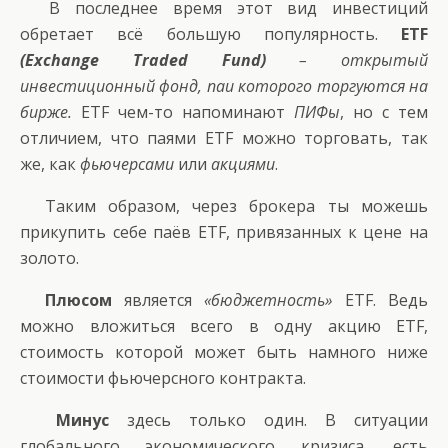
В последнее время этот вид инвестиций
обретает всё большую популярность.
ETF
(Exchange Traded Fund)
– открытый
инвестиционный фонд, паи которого торгуются на
бирже.
ETF чем-то напоминают
ПИФы
, но с тем
отличием, что паями ETF можно торговать, так
же, как
фьючерсами
или
акциями
.
Таким образом, через брокера ты можешь
прикупить себе паёв ETF, привязанных к цене на
золото.
Плюсом
является
«бюджетность»
ETF. Ведь
можно вложиться всего в одну акцию ETF,
стоимость которой может быть намного ниже
стоимости фьючерсного контракта.
Минус
здесь только один. В ситуации
глобального экономического кризиса, есть