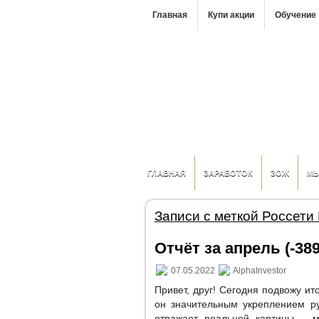
Главная
Купи акции
Обучение
ГЛАВНАЯ
ЗАРАБОТОК
ЗОЖ
М
Записи с меткой Россети
Отчёт за апрель (-389
07.05.2022
AlphaInvestor
Привет, друг! Сегодня подвожу и
он значительным укреплением ру
отражает реальной картины – 