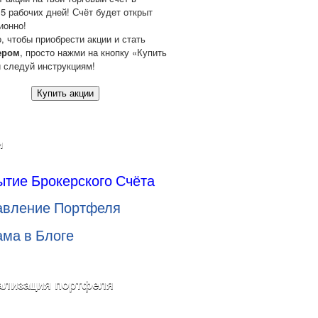
 5 рабочих дней! Счёт будет открыт
ионно!
о, чтобы приобрести акции и стать
ером
, просто нажми на кнопку «Купить
и следуй инструкциям!
Купить акции
и
ытие Брокерского Счёта
авление Портфеля
ама в Блоге
ализация портфеля