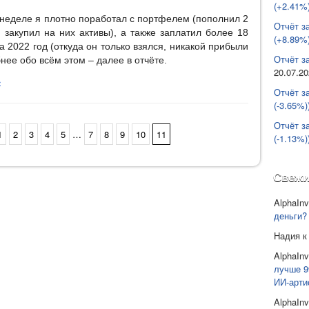
(+2.41%)
неделе я плотно поработал с портфелем (пополнил 2
Отчёт з
закупил на них активы), а также заплатил более 18
(+8.89%)
а 2022 год (откуда он только взялся, никакой прибыли
Отчёт за
нее обо всём этом – далее в отчёте.
20.07.2
»
Отчёт з
(-3.65%)
Отчёт з
1
2
3
4
5
…
7
8
9
10
11
(-1.13%)
Свежи
AlphaInv
деньги?
Надия
к
AlphaInv
лучше 9
ИИ-арти
AlphaInv