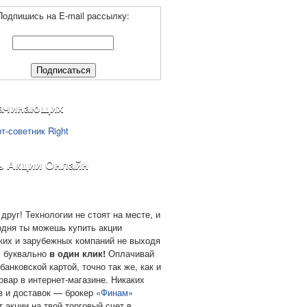
Подпишись на E-mail рассылку:
ачинающих
ь Акции Онлайн
друг! Технологии не стоят на месте, и
одня ты можешь купить акции
ких и зарубежных компаний не выходя
, буквально
в один клик!
Оплачивай
банковской картой, точно так же, как и
овар в интернет-магазине. Никаких
в и доставок — брокер
«Финам»
т акции на твой торговый счет в