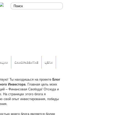
АЦИИ
САМОРАЗВИТИЕ
ЦЕЛИ
твую! Ты находишься на проекте
Блог
ного Инвестора
. Главная цель моих
ций – Финансовая Свобода! Отсюда и
. На страницах этого блога я
ю свой опыт инвестирования, победы
ения.
остью моего блога является более