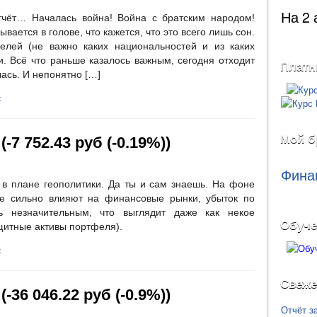
На 2 
тчёт… Началась война! Война с братским народом!
ается в голове, что кажется, что это всего лишь сон.
елей (не важно каких национальностей и из каких
. Всё что раньше казалось важным, сегодня отходит
Платн
ась. И непонятно […]
»
Мой б
-7 752.43 руб (-0.19%))
Фина
в плане геополитики. Да ты и сам знаешь. На фоне
ые сильно влияют на финансовые рынки, убыток по
 незначительным, что выглядит даже как некое
Обуче
щитные активы портфеля).
»
Свеже
-36 046.22 руб (-0.9%))
Отчёт з