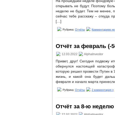
На прошедшей неделе фондовую с
открывать не будут. Поэтому бо
неделю не будет. Тем не менее, п
сейчас тебе расскажу – откуда п
[…]
Рубрика:
Отчёты
Комментариев не
Отчёт за февраль (-50
12.03.2022
AlphaInvestor
Привет, друг! Сегодня подвожу и
обернулся настоящей катастроф
которую решил провести Путин в 
жизнь, и какой она будет даль
февраля и начало марта принесли 
Рубрика:
Отчёты
2 комментария »
Отчёт за 8-ю неделю (
27.02.2022
AlphaInvestor