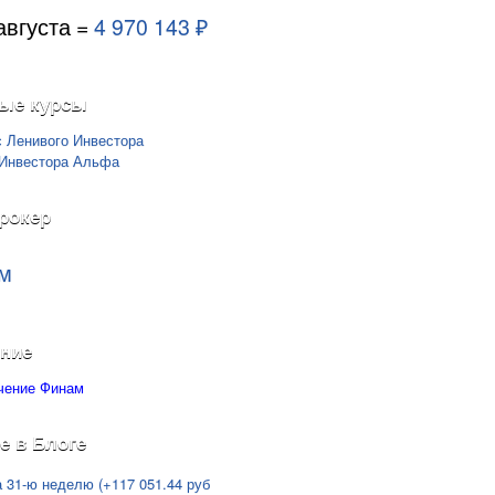
августа =
4 970 143 ₽
ые курсы
рокер
м
ние
е в Блоге
а 31-ю неделю (+117 051.44 руб