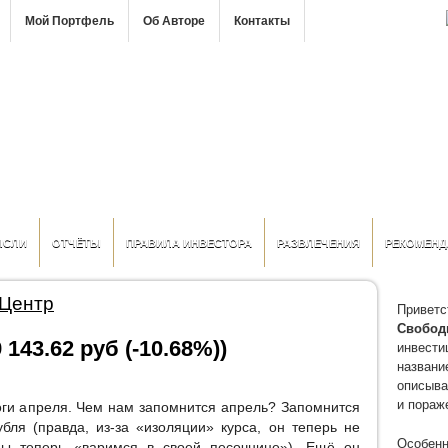
Мой Портфель
Об Авторе
Контакты
ЫСЛИ
ОТЧЁТЫ
ПРАВИЛА ИНВЕСТОРА
РАЗВЛЕЧЕНИЯ
РЕКОМЕНД
 Центр
Приветс
Свобод
 143.62 руб (-10.68%))
инвести
название
описыва
и пораж
тоги апреля. Чем нам запомнится апрель? Запомнится
бля (правда, из-за «изоляции» курса, он теперь не
Особенн
мы теперь «варимся в своей песочнице»). Ещё он