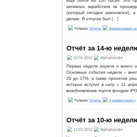
ещё почти на 100 тысяч. Это пр
активных заработков за проше
(который сегодня закончился), 
делаю. В отпуске был […]
Рубрика:
Отчёты
Комментариев не
Отчёт за 14-ю неделю 
10.04.2022
AlphaInvestor
Первая неделя апреля и моего о
Основные события недели – внеп
20 до 17%, а также принятие ре
которое вступит в силу с 11 ап
возобновление торгов фондом IPO,
Рубрика:
Отчёты
3 комментария »
Отчёт за 10-ю неделю
13.03.2022
AlphaInvestor