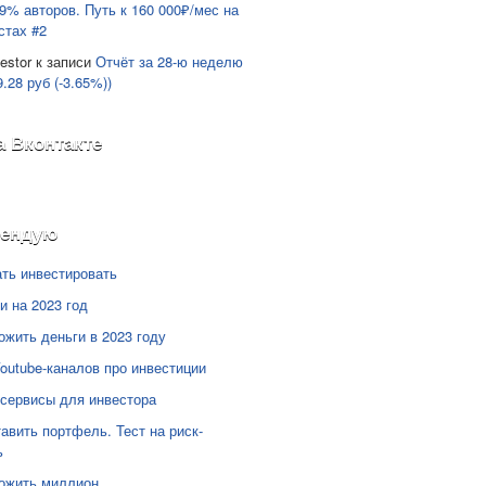
9% авторов. Путь к 160 000₽/мес на
стах #2
estor
к записи
Отчёт за 28-ю неделю
9.28 руб (-3.65%))
а Вконтакте
мендую
ать инвестировать
и на 2023 год
ожить деньги в 2023 году
Youtube-каналов про инвестиции
сервисы для инвестора
тавить портфель. Тест на риск-
ь
ожить миллион