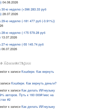
)
04.08.2026
а 30-ю неделю (+396 283.33 руб
)
28.07.2026
 29-ю неделю (-181 477 руб (-3.91%))
026
а 28-ю неделю (-175 579.28 руб
)
13.07.2026
а 27-ю неделю (-55 145.74 руб
)
06.07.2026
е Комментарии
estor
к записи
Кэшбери. Как вернуть
 записи
Кэшбери. Как вернуть деньги?
estor
к записи
Как делать ИИ-музыку
9% авторов. Путь к 160 000₽/мес на
стах #2
estor
к записи
Как делать ИИ-музыку