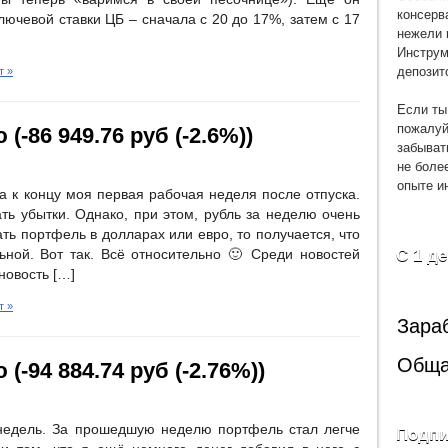
консерв
ючевой ставки ЦБ – сначала с 20 до 17%, затем с 17
нежели 
Инструм
депозит
т »
Если ты
пожалуй
(-86 949.76 руб (-2.6%))
забыват
не боле
опыте и
а к концу моя первая рабочая неделя после отпуска.
ь убытки. Однако, при этом, рубль за неделю очень
ть портфель в долларах или евро, то получается, что
С 1 д
ной. Вот так. Всё относительно 🙂 Среди новостей
новость […]
т »
Зара
Обща
(-94 884.74 руб (-2.76%))
недель. За прошедшую неделю портфель стал легче
Подпи