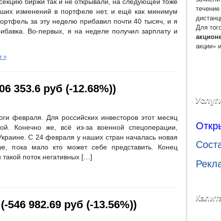
екцию биржи так и не открывали, на следующей тоже
течение
льших изменений в портфеле нет, и ещё как минимум
дистанц
ортфель за эту неделю прибавил почти 40 тысяч, и я
Для тог
рибавка. Во-первых, я на неделе получил зарплату и
акцион
акции» 
т »
6 353.6 руб (-12.68%))
Услуг
тоги февраля. Для российских инвесторов этот месяц
Откр
ой. Конечно же, всё из-за военной спецоперации,
Украине. С 24 февраля у наших стран началась новая
Сост
ше, пока мало кто может себе представить. Конец
такой поток негативных […]
Рекл
Капит
-546 982.69 руб (-13.56%))