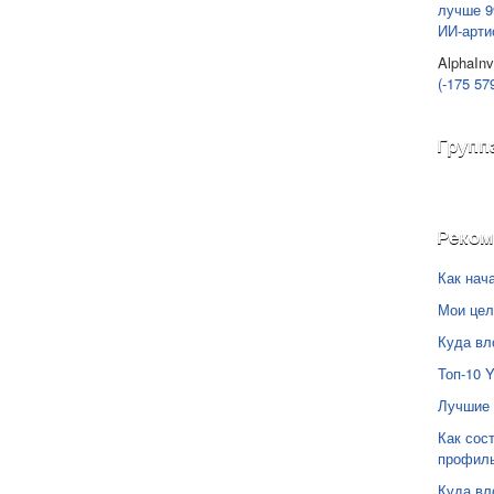
лучше 9
ИИ-арти
AlphaInv
(-175 57
Групп
Реко
Как нач
Мои цел
Куда вл
Топ-10 
Лучшие 
Как сос
профил
Куда вл