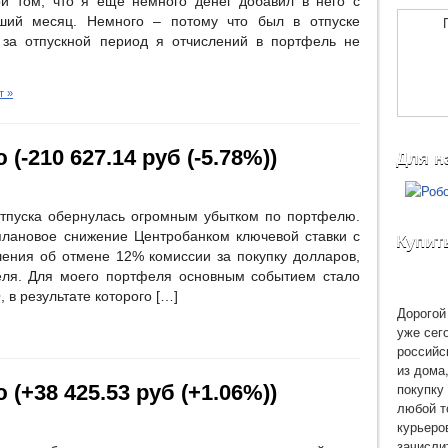
и том, что я ещё немного денег добавил в него с
дший месяц. Немного – потому что был в отпуске
а за отпускной период я отчислений в портфель не
т »
(-210 627.14 руб (-5.78%))
Для н
тпуска обернулась огромным убытком по портфелю.
лановое снижение Центробанком ключевой ставки с
Купит
шения об отмене 12% комиссии за покупку долларов,
реля. Для моего портфеля основным событием стало
 в результате которого […]
Дорогой 
уже сег
российс
из дома
покупку 
 (+38 425.53 руб (+1.06%))
любой т
курьеро
зачисли