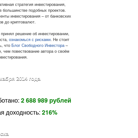
ативная стратегия инвестирования,
в большинстве подобных проектов.
енты инвестирования – от банковских
ов до криптовалют.
 принял решение об инвестировании,
ста,
ознакомься с рисками
. Не стоит
ь, что
Блог Свободного Инвестора
–
е, чем повествование автора о своём
нвестирования.
екабря 2014 года
ботано:
2 688 989 рублей
я доходность:
216%
ска