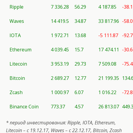
Ripple
7 336.28
56.29
4 187.85
-38.
Waves
14 419.5
34.87
33 817.96
-58.
IOTA
1 972.71
13.68
-5 111.87
-92.
Ethereum
4 039.45
15.7
17 474.11
-30.
Litecoin
3 953.19
29.73
7 509.08
-75.
Bitcoin
2 689.27
12.77
21 199.35
134.
Zcash
1 000.97
6.07
1 016.22
-72.
Binance Coin
773.37
4.57
26 813.07
449.
* период инвестирования: Ripple, IOTA, Ethereum,
Litecoin
– с 19.12.17,
Waves
– с 22.12.17, Bitcoin, Zcash