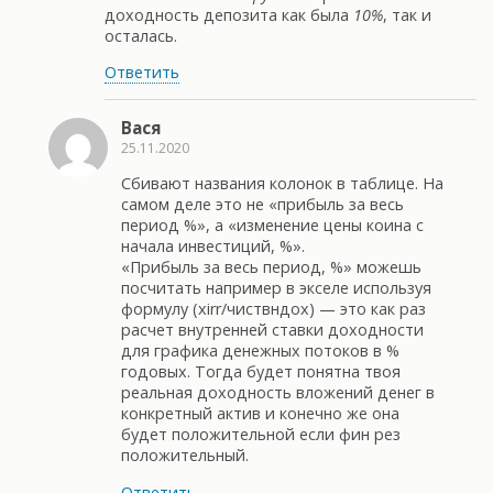
доходность депозита как была
10%
, так и
осталась.
Ответить
Вася
25.11.2020
Сбивают названия колонок в таблице. На
самом деле это не «прибыль за весь
период %», а «изменение цены коина с
начала инвестиций, %».
«Прибыль за весь период, %» можешь
посчитать например в экселе используя
формулу (xirr/чиствндох) — это как раз
расчет внутренней ставки доходности
для графика денежных потоков в %
годовых. Тогда будет понятна твоя
реальная доходность вложений денег в
конкретный актив и конечно же она
будет положительной если фин рез
положительный.
Ответить