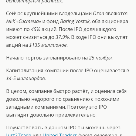
депозитарных расписок.
Сейчас крупнейшими владельцами
Ozon
являются
АФК «Система»
и фонд
Baring Vostok
, оба акционера
имеют по
45%
акций. После IPO доля каждого
может снизиться до
37.9%
. В ходе IPO они выкупят
акций на
$135 миллионов
.
Начало торгов запланировано на
25 ноября.
Капитализация компании после IPO оценивается в
$4-5 миллиардов.
В целом, компания быстро растёт, и оценила себя
довольно недорого по сравнению с похожими
западными компаниями. Поэтому это IPO
выглядит довольно привлекательно.
Поучаствовать в данном IPO ты можешь через
Just2Trade
или
United Traders
(хотя, вероятно, к