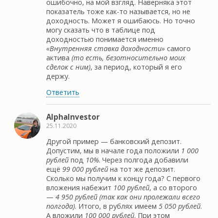
ошибочно, на мой взгляд. Наверняка этот
показатель тоже как-то называется, но не
доходность. Может я ошибаюсь. Но точно
могу сказать что в таблице под
доходностью понимается именно
«Внутренняя ставка доходности»
самого
актива
(то есть, безотносительно моих
сделок с ним)
, за период, который я его
держу.
Ответить
AlphaInvestor
25.11.2020
Другой пример — банковский депозит.
Допустим, мы в начале года положили
1 000
рублей
под
10%
. Через полгода добавили
ещё
99 000 рублей
на тот же депозит.
Сколько мы получим к концу года? С первого
вложения набежит
100 рублей
, а со второго
—
4 950 рублей (так как они пролежали всего
полгода)
. Итого, в рублях имеем
5 050 рублей
.
А вложили
100 000 рублей
. При этом