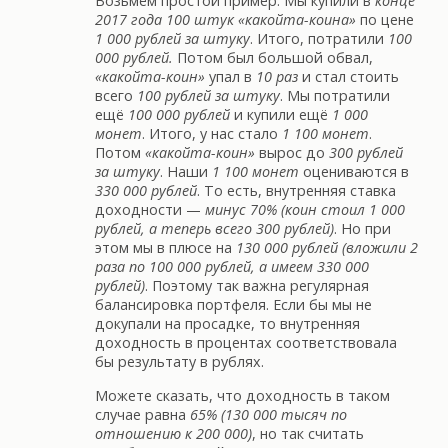
Возьмём простой пример. Мы купили в
конце
2017 года 100 штук «какойта-коина»
по цене
1 000 рублей за штуку
. Итого, потратили
100
000 рублей.
Потом был большой обвал,
«какойта-коин»
упал в
10 раз
и стал стоить
всего
100 рублей за штуку
. Мы потратили
ещё
100 000 рублей
и купили ещё
1 000
монет
. Итого, у нас стало
1 100 монет
.
Потом
«какойта-коин»
вырос до
300 рублей
за штуку
. Наши
1 100 монет
оцениваются в
330 000 рублей
. То есть, внутренняя ставка
доходности —
минус 70% (коин стоил 1 000
рублей, а теперь всего 300 рублей)
. Но при
этом мы в плюсе на
130 000 рублей (вложили 2
раза по 100 000 рублей, а имеем 330 000
рублей)
. Поэтому так важна регулярная
балансировка портфеля. Если бы мы не
докупали на просадке, то внутренняя
доходность в процентах соответствовала
бы результату в рублях.
Можете сказать, что доходность в таком
случае равна
65% (130 000 тысяч по
отношению к 200 000)
, но так считать