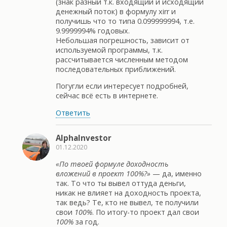
(знак разный т.к. входящий и исходящий
денежный поток) в формулу xirr и
получишь что то типа 0.099999994, т.е.
9.9999994% годовых.
Небольшая погрешность, зависит от
используемой программы, т.к.
рассчитывается численным методом
последовательных приближений.
Погугли если интересует подробней,
сейчас всё есть в интернете.
Ответить
AlphaInvestor
01.12.2020
«По твоей формуле доходность
вложений в проект 100%?»
— да, именно
так. То что ты вывел оттуда деньги,
никак не влияет на доходность проекта,
так ведь? Те, кто не вывел, те получили
свои
100%
. По итогу-то проект дал свои
100%
за год.