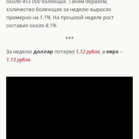
около
453 000 болеющих
. Таким образом,
количество болеющих за неделю выросло
примерно на
1.1%
. На прошлой неделе рост
составил около
8.1%
.
***
За неделю
доллар
потерял
1.12 рубля
, а
евро
–
1.13 рубля
.