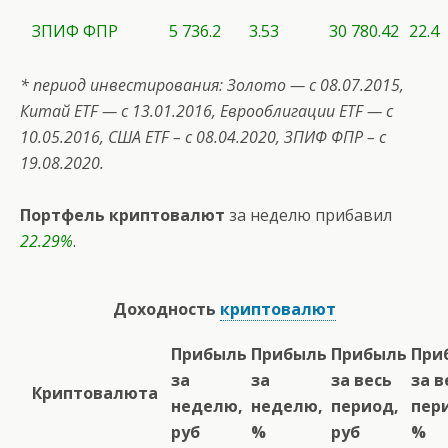
ЗПИФ ФПР
5 736.2
3.53
30 780.42
22.4
* период инвестирования: Золото — с 08.07.2015,
Китай ETF — с 13.01.2016, Еврооблигации ETF — c
10.05.2016, США
ETF
– с 08.04.2020, ЗПИФ ФПР – с
19.08.2020.
Портфель криптовалют
за неделю прибавил
22.29%
.
Доходность
криптовалют
Прибыль
Прибыль
Прибыль
При
за
за
за весь
за в
Криптовалюта
неделю,
неделю,
период,
пер
руб
%
руб
%