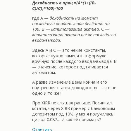
Доходность в проц =(A*(1+((B-
C)/C))*100)-100
где А —
доходность на момент
последнего ввода/вывода делённая на
100
, B —
капитализация актива
, С —
капитализация актива после последнего
ввода/вывода
.
Здесь A и С — это некие константы,
которые нужно заменять в формуле
вручную после каждого ввода/вывода. B
— значение, которое подтягивается
автоматом.
А разве изменение цены коина и его
внутренняя ставка доходности — это не
одно и то же?
Про XIRR не слышал раньше. Посчитал,
кстати, через XIRR пример с банковским
депозитом под 10%, у меня получилась
цифра 0.087… И как её понимать?
Ответить