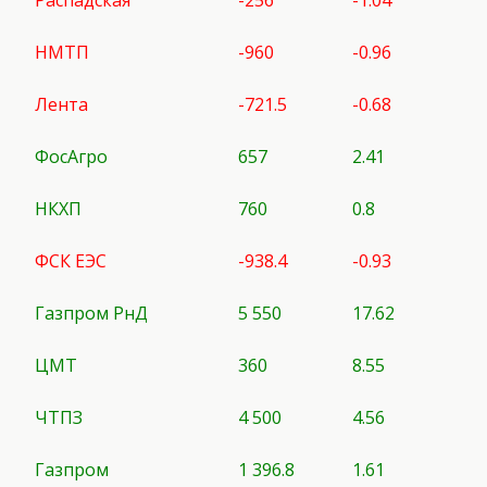
Распадская
-256
-1.04
НМТП
-960
-0.96
Лента
-721.5
-0.68
ФосАгро
657
2.41
НКХП
760
0.8
ФСК ЕЭС
-938.4
-0.93
Газпром РнД
5 550
17.62
ЦМТ
360
8.55
ЧТПЗ
4 500
4.56
Газпром
1 396.8
1.61