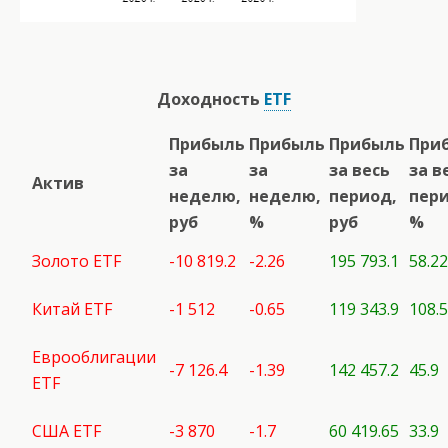
Доходность
ETF
Прибыль
Прибыль
Прибыль
При
за
за
за весь
за в
Актив
неделю,
неделю,
период,
пери
руб
%
руб
%
Золото ETF
-10 819.2
-2.26
195 793.1
58.22
Китай ETF
-1 512
-0.65
119 343.9
108.
Еврооблигации
-7 126.4
-1.39
142 457.2
45.9
ETF
США ETF
-3 870
-1.7
60 419.65
33.9