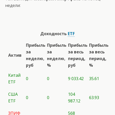
недели:
Доходность
ETF
Прибыль
Прибыль
Прибыль
Прибыль
за
за
за весь
за весь
Актив
неделю,
неделю,
период,
период,
руб
%
руб
%
Китай
0
0
9 033.42
35.61
ETF
США
104
0
0
63.93
ETF
987.12
ЗПИФ
568