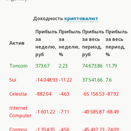
Доходность
криптовалют
Прибыль
Прибыль
Прибыль
Прибыль
за
за
за весь
за весь
Актив
неделю,
неделю,
период,
период,
руб
%
руб
%
Toncoin
373.67
2.23
74 673.86
11.79
Sui
-14 048.93
-11.22
37 541.66
7.6
Celestia
-882.04
-4.63
-65 156.53
-87.92
Internet
-1 601.22
-7.11
-40 585.87
-68.49
Computer
Cosmos
-1 354.35
-4.56
-45 412.23
-74.09