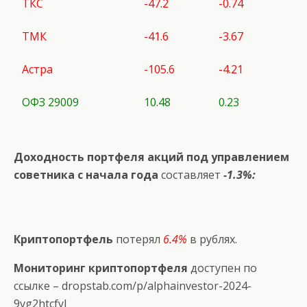
ТКС
-47.2
-0.74
ТМК
-41.6
-3.67
Астра
-105.6
-4.21
ОФЗ 29009
10.48
0.23
Доходность портфеля акций под управлением
советника с начала года
составляет
-1.3%:
Криптопортфель
потерял
6.4%
в рублях.
Мониторинг криптопортфеля
доступен по
ссылке –
dropstab.com/p/alphainvestor-2024-
9vg2htcfyl