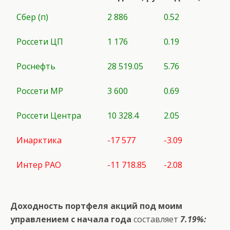
Сбер (п)
2 886
0.52
Россети ЦП
1 176
0.19
Роснефть
28 519.05
5.76
Россети МР
3 600
0.69
Россети Центра
10 328.4
2.05
Инарктика
-17 577
-3.09
Интер РАО
-11 718.85
-2.08
Доходность портфеля акций под моим
управлением с начала года
составляет
7.19%: