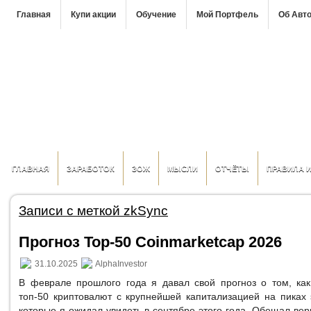
Главная
Купи акции
Обучение
Мой Портфель
Об Авт
ГЛАВНАЯ
ЗАРАБОТОК
ЗОЖ
МЫСЛИ
ОТЧЁТЫ
ПРАВИЛА 
Записи с меткой zkSync
Прогноз Top-50 Coinmarketcap 2026
31.10.2025
AlphaInvestor
В феврале прошлого года я давал свой прогноз о том, как
топ-50 криптовалют с крупнейшей капитализацией на пиках 
которые я ожидал увидеть в сентябре этого года. Обещал верн