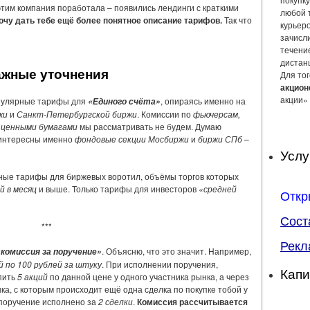
этим компания поработала – появились лендинги с краткими
любой 
очу дать тебе ещё более понятное описание тарифов.
Так что
курьер
зачисли
течение
дистан
жные уточнения
Для тог
акцион
акции» 
опулярные тарифы для
, опираясь именно на
«Единого счёта»
жи
и
Санкт-Петербургской биржи
. Комиссии по
фьючерсам,
 ценными бумагами
мы рассматривать не будем. Думаю
 интересны именно
фондовые секции Мосбиржи
и
биржи СПб
–
Услу
ьные тарифы для биржевых воротил, объёмы торгов которых
й в месяц
и выше. Только тарифы для инвесторов
«средней
Откр
Сост
***
Рекл
. Объясню, что это значит. Например,
«комиссия за поручение»
й по 100 рублей за штуку
. При исполнении поручения,
Капи
упить
5 акций
по данной цене у одного участника рынка, а через
ка, с которым происходит ещё одна сделка по покупке тобой у
о поручение исполнено за
2 сделки
.
Комиссия рассчитывается