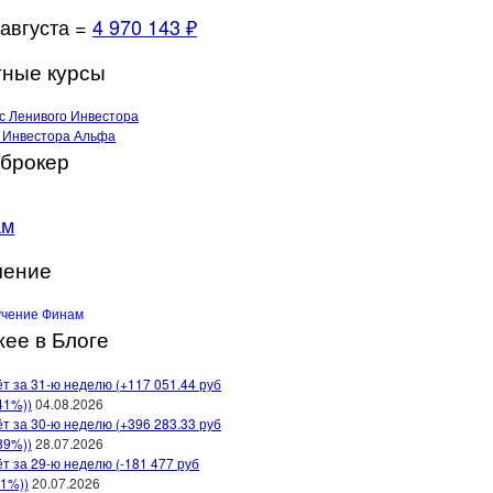
 августа =
4 970 143 ₽
ные курсы
брокер
ам
чение
ее в Блоге
т за 31-ю неделю (+117 051.44 руб
41%))
04.08.2026
т за 30-ю неделю (+396 283.33 руб
89%))
28.07.2026
т за 29-ю неделю (-181 477 руб
91%))
20.07.2026