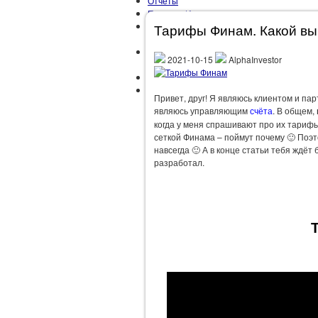
Отчёты
Правила Инвестора
Развлечения
Тарифы Финам. Какой вы
Путешествия
Рекомендации
2021-10-15
AlphaInvestor
Лайфхаки
Саморазвитие
Цели
Привет, друг! Я являюсь клиентом и па
являюсь управляющим
счёта
. В общем,
когда у меня спрашивают про их тарифы,
сеткой Финама – поймут почему 🙂 Поэт
навсегда 🙂 А в конце статьи тебя ждёт 
разработал.