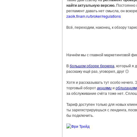
найти актуальную версию.
Постоянно 
регламент давать нет смысла, он вскоре
zaoik.finam.ru/broker/regulations
Всё, переходим, наконец, к обзору тар
Начнём мы с главной маркетинговой ф
В
большом обзоре брокера
, который я 
расскажу ещё раз, уговорил, друг 🙂
Хотя и рассказывать тут особо нечего. 
торговый оборот
акциями
и
облигациям
за обслуживание счёта тоже нет. Сплош
Тариф доступен только для новых клиент
ты зарегистрируешься с лендинга, пос
бы подключить.