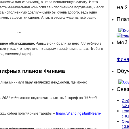
лностью или частично)
, а не за исполненную сделку. И это
На 2
есть минимальная комиссия за исполненное поручение, и если
а исполненную сделку – было бы очень дорого, ведь одно
Плат
ер, за десятки сделок. А так, в этом случае мы всё равно
***
Мой 
рное обслуживание.
Раньше они брали за него
177 рублей в
лько у тех, кто подключен к старым тарифным планам. Чтобы от
ть, сменить)
тариф.
Фин
рифных планов Финама
Обу
ал как минимум
пару неплохих лендингов
, где можно
Свеж
я 2021 года
можно подключить льготный тариф на
30 дней
–
Отчё
(+2.
Отчё
между собой популярные тарифы –
finam.ru/landings/tariff-learn-
(+8.
Отчё
(-3.
ского обслуживания
, вернее на
раздел, в котором можно