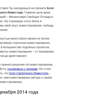
ствую! Ты находишься на проекте
Блог
ного Инвестора
. Главная цель моих
иций – Финансовая Свобода! Отсюда и
е. На страницах этого блога я
аю свой опыт инвестирования, победы
жения.
ностью моего блога является более
вативная стратегия инвестирования,
 в большинстве подобных проектов.
менты инвестирования – от банковских
тов до криптовалют.
ы принял решение об инвестировании,
йста,
ознакомься с рисками
. Не стоит
ть, что
Блог Свободного Инвестора
–
е, чем повествование автора о своём
инвестирования.
декабря 2014 года