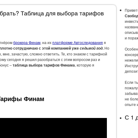
Привет
брать? Таблица для выбора тарифов
Свобод
инвест
названи
описыв
и пора
ртнёром
брокера Финам
, на их
платформе Автоследования
я
плотно сотрудничаю с этой компанией уже
.
Но
седьмой год
Особен
 мне, зачастую, сложно ответить. Те, кто знаком с тарифной
консер
ому сегодня я решил разобраться с этим вопросом раз и
нежели
бонус –
таблица выбора тарифов Финама
, которую я
Инстру
депози
Если т
пожалу
забыва
Тарифы Финам
не боле
опыте 
С 1 