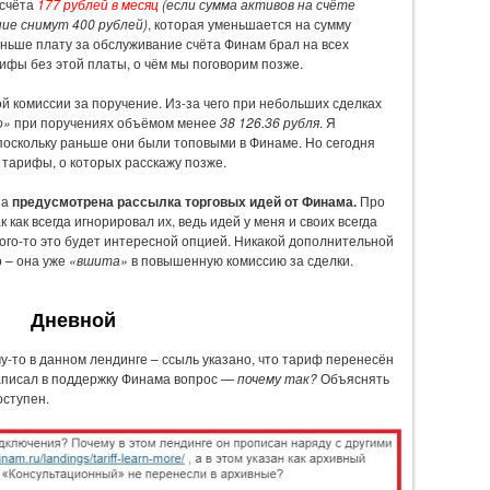
 счёта
177 рублей в месяц
(если сумма активов на счёте
ние снимут 400 рублей)
, которая уменьшается на сумму
аньше плату за обслуживание счёта Финам брал на всех
рифы без этой платы, о чём мы поговорим позже.
й комиссии за поручение. Из-за чего при небольших сделках
о»
при поручениях объёмом менее
38 126.36 рубля
. Я
 поскольку раньше они были топовыми в Финаме. Но сегодня
тарифы, о которых расскажу позже.
на
предусмотрена рассылка торговых идей от Финама.
Про
к как всегда игнорировал их, ведь идей у меня и своих всегда
кого-то это будет интересной опцией. Никакой дополнительной
о – она уже
«вшита»
в повышенную комиссию за сделки.
Дневной
-то в данном лендинге – ссыль указано, что тариф перенесён
 Написал в поддержку Финама вопрос —
почему так?
Объяснять
оступен.