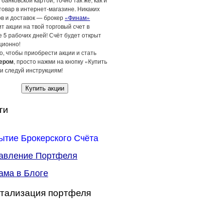
товар в интернет-магазине. Никаких
ов и доставок — брокер
«Финам»
т акции на твой торговый счет в
 5 рабочих дней! Счёт будет открыт
ционно!
о, чтобы приобрести акции и стать
ером
, просто нажми на кнопку «Купить
и следуй инструкциям!
Купить акции
ги
ытие Брокерского Счёта
авление Портфеля
ама в Блоге
тализация портфеля