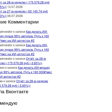
т за 28-ю неделю (-175 579.28 руб
65%))
13.07.2026
т за 27-ю неделю (-55 145.74 руб
13%))
06.07.2026
жие Комментарии
aInvestor
к записи
Как делать ИИ-
ку лучше 99% авторов. Путь к 160
₽/мес на ИИ-артистах #2
aInvestor
к записи
Как делать ИИ-
ку лучше 99% авторов. Путь к 160
₽/мес на ИИ-артистах #2
aInvestor
к записи
Отчёт за 28-ю
лю (-175 579.28 руб (-3.65%))
иил
к записи
Как делать ИИ-музыку
е 99% авторов. Путь к 160 000₽/мес
ИИ-артистах #2
ми
к записи
Отчёт за 28-ю неделю
5 579.28 руб (-3.65%))
па Вконтакте
омендую