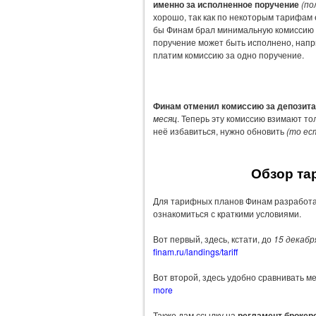
именно за исполненное поручение
(по
хорошо, так как по некоторым тарифам 
бы Финам брал минимальную комиссию з
поручение может быть исполнено, наприм
платим комиссию за одно поручение.
Финам отменил комиссию за депозита
месяц
. Теперь эту комиссию взимают то
неё избавиться, нужно обновить
(то ес
Обзор та
Для тарифных планов Финам разработ
ознакомиться с краткими условиями.
Вот первый, здесь, кстати, до
15 декабр
finam.ru/landings/tariff
Вот второй, здесь удобно сравнивать 
more
Также дам ссылку на
регламент брокер