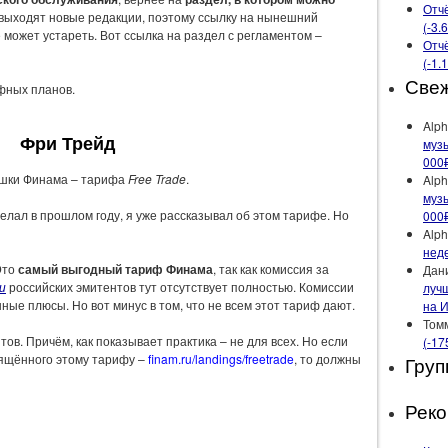
Отчё
выходят новые редакции, поэтому ссылку на нынешний
(-3.
 может устареть. Вот ссылка на раздел с регламентом –
Отчё
(-1.
Све
ифных планов.
Alph
Фри Трейд
музы
000
ишки Финама – тарифа
Free Trade
.
Alph
музы
делал в прошлом году, я уже рассказывал об этом тарифе. Но
000
Alph
неде
Это
самый выгодный тариф Финама
, так как комиссия за
Дан
и
российских эмитентов тут отсутствует полностью. Комиссии
лучш
ные плюсы. Но вот минус в том, что не всем этот тариф дают.
на 
Том
ов. Причём, как показывает практика – не для всех. Но если
(-17
вящённого этому тарифу –
finam.ru/landings/freetrade
, то должны
Груп
Рек