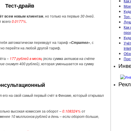
Как 
Тест-драйв
Мои 
Куда
ёт всем новым клиентам
, но только на первые
30 дней
.
Топ-
т всего
0.0177%
.
Луч
Как 
про
Куд
тебя автоматически переведут на тариф
, с
«Стратег»
Учё
но перейти на любой другой тариф.
Intel
Обзо
чёта –
177 рублей в месяц
(если сумма активов на счёте
Пор
ние снимут 400 рублей)
, которая уменьшается на сумму
Инве
Рек
онсультационный
 его на свой самый первый счёт в Финаме, который открывал
вольно высокая комиссия за оборот –
0.108324%
от
менее 10 миллионов рублей в день – если оборот больше,