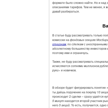
формате было сложно найти. Но и над 
описаниями тарифов. Тем не менее, я
х
давай разбираться.
Ва
В статье буду рассматривать только п
комиссии на
фондовых секциях Мосбир
опционам
, по
сделкам с иностранными
абсолютному большинству инвесторов
поэтому ими и ограничусь.
Также, не буду рассматривать специал
исчисляются
сотнями миллионов рубле
руки»
и новичков.
В обзоре будет фигурировать понятие
ты даёшь поручение на покупку
10 акци
происходит 2 сделки – сразу удаётся к
5 минут
находится второй участник рын
него
5 акций
. То есть, получается, одн