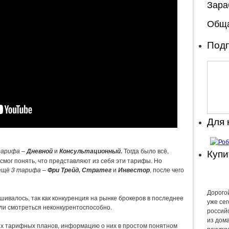
Зара
Обща
Подп
Для
тарифа –
и
.
Тогда было всё,
Купи
Дневной
Консультационный
я смог понять, что представляют из себя эти тарифы. Но
 ещё
3 тарифа
–
и
, после чего
Фри Трейд, Стратег
Инвестор
Дорогой
ивалось, так как конкуренция на рынке брокеров в последнее
уже се
ли смотреться неконкурентоспособно.
россий
из дом
ых тарифных планов, информацию о них в простом понятном
покупку