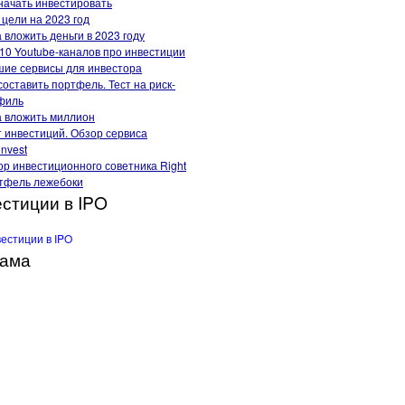
начать инвестировать
цели на 2023 год
 вложить деньги в 2023 году
10 Youtube-каналов про инвестиции
шие сервисы для инвестора
составить портфель. Тест на риск-
филь
а вложить миллион
т инвестиций. Обзор сервиса
invest
р инвестиционного советника Right
тфель лежебоки
стиции в IPO
лама