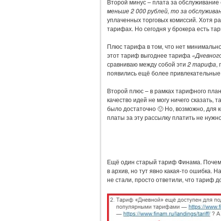
Второй минус – плата за обслуживание
меньше 2 000 рублей, то за обслужива
уплаченных торговых комиссий. Хотя р
тарифах. Но сегодня у брокера есть та
Плюс тарифа в том, что нет минимально
этот тариф выгоднее тарифа
«Дневног
сравниваю между собой эти
2 тарифа
,
появились ещё более привлекательные 
Второй плюс – в рамках тарифного пла
качество идей не могу ничего сказать, та
было достаточно 🙂 Но, возможно, для 
платы за эту рассылку платить не нужн
Ещё один старый тариф Финама. Почему
в архив, но тут явно какая-то ошибка.
не стали, просто ответили, что тариф д