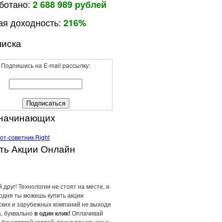
ботано:
2 688 989 рублей
я доходность:
216%
иска
Подпишись на E-mail рассылку:
 начинающих
ть Акции Онлайн
 друг! Технологии не стоят на месте, и
годня ты можешь купить акции
ских и зарубежных компаний не выходя
а, буквально
в один клик!
Оплачивай
 банковской картой, точно так же, как и