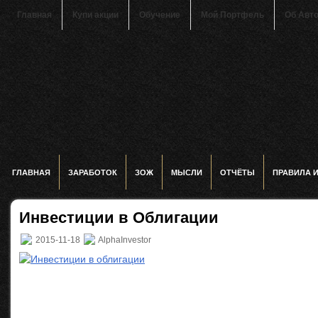
Главная
Купи акции
Обучение
Мой Портфель
Об Авт
ГЛАВНАЯ
ЗАРАБОТОК
ЗОЖ
МЫСЛИ
ОТЧЁТЫ
ПРАВИЛА 
Инвестиции в Облигации
2015-11-18
AlphaInvestor