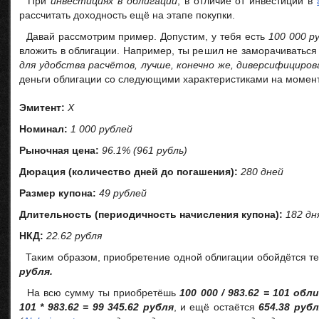
При
инвестициях в облигации
, в отличие от инвестиций в
рассчитать доходность ещё на этапе покупки.
Давай рассмотрим пример. Допустим, у тебя есть
100 000 р
вложить в облигации. Например, ты решил не заморачиватьс
для удобства расчётов, лучше, конечно же, диверсифициров
деньги облигации со следующими характеристиками на момент
Эмитент:
Х
Номинал:
1 000 рублей
Рыночная цена:
96.1% (961 рубль)
Дюрация (количество дней до погашения):
280 дней
Размер купона:
49 рублей
Длительность (периодичность начисления купона):
182 дня
НКД:
22.62 рубля
Таким образом, приобретение одной облигации обойдётся т
рубля.
На всю сумму ты приобретёшь
100 000 / 983.62 = 101 обл
101 * 983.62 = 99 345.62 рубля
, и ещё остаётся
654.38 руб