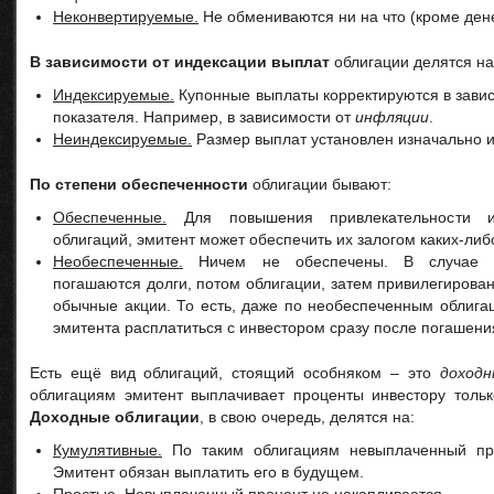
Неконвертируемые.
Не обмениваются ни на что (кроме денег
В зависимости от индексации выплат
облигации делятся на
Индексируемые.
Купонные выплаты корректируются в завис
показателя. Например, в зависимости от
инфляции
.
Неиндексируемые.
Размер выплат установлен изначально и
По степени обеспеченности
облигации бывают:
Обеспеченные.
Для повышения привлекательности и
облигаций, эмитент может обеспечить их залогом каких-либо
Необеспеченные.
Ничем не обеспечены. В случае ба
погашаются долги, потом облигации, затем привилегирован
обычные акции. То есть, даже по необеспеченным облига
эмитента расплатиться с инвестором сразу после погашени
Есть ещё вид облигаций, стоящий особняком – это
доходн
облигациям эмитент выплачивает проценты инвестору толь
Доходные облигации
, в свою очередь, делятся на:
Кумулятивные.
По таким облигациям невыплаченный про
Эмитент обязан выплатить его в будущем.