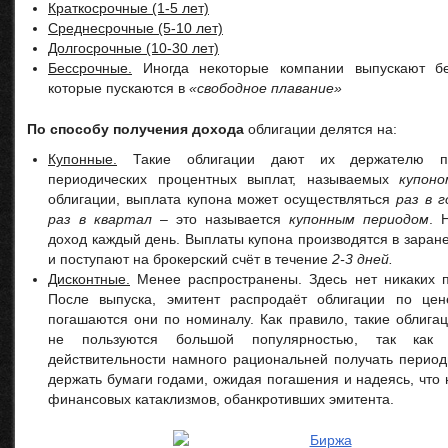
Краткосрочные (1-5 лет)
Среднесрочные (5-10 лет)
Долгосрочные (10-30 лет)
Бессрочные.
Иногда некоторые компании выпускают бе
которые пускаются в
«свободное плавание»
По способу получения дохода
облигации делятся на:
Купонные.
Такие облигации дают их держателю п
периодических процентных выплат, называемых
купоно
облигации, выплата купона может осуществляться
раз в г
раз в квартал
– это называется
купонным периодом
. 
доход каждый день. Выплаты купона производятся в зара
и поступают на брокерский счёт в течение
2-3 дней.
Дисконтные.
Менее распространены. Здесь нет никаких п
После выпуска, эмитент распродаёт облигации по це
погашаются они по номиналу. Как правило, такие облига
не пользуются большой популярностью, так как
действительности намного рациональней получать период
держать бумаги годами, ожидая погашения и надеясь, что 
финансовых катаклизмов, обанкротивших эмитента.