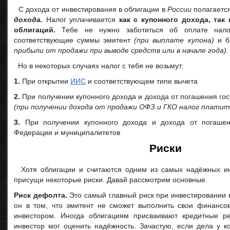
С дохода от инвестирования в облигации в
России
полагается
дохода.
Налог уплачивается
как с купонного дохода, так
облигаций.
Тебе не нужно заботиться об оплате нало
соответствующие суммы эмитент
(при выплате купона)
и б
прибыли от продажи при выводе средств или в начале года).
Но в некоторых случаях налог с тебя не возьмут:
1.
При открытии
ИИС
и соответствующем типе вычета
2.
При получении купонного дохода и дохода от погашения го
(при получении дохода от продажи ОФЗ и ГКО налог платит
3.
При получении купонного дохода и дохода от погашен
Федерации и муниципалитетов
Риски
Хотя облигации и считаются одним из самых надёжных инс
присущи некоторые риски. Давай рассмотрим основные.
Риск дефолта.
Это самый главный риск при инвестировании 
он в том, что эмитент не сможет выполнить свои финансо
инвестором. Иногда облигациям присваивают кредитные ре
инвестор мог оценить надёжность. Зачастую, если дела у к