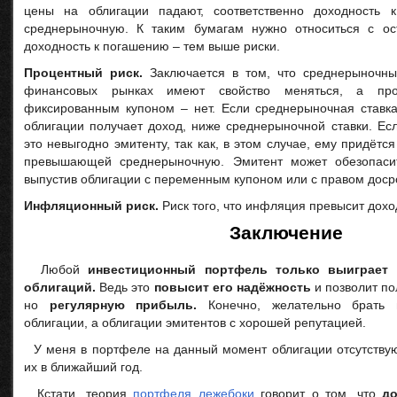
цены на облигации падают, соответственно доходность 
среднерыночную. К таким бумагам нужно относиться с о
доходность к погашению – тем выше риски.
Процентный риск.
Заключается в том, что среднерыночны
финансовых рынках имеют свойство меняться, а пр
фиксированным купоном – нет. Если среднерыночная ставк
облигации получает доход, ниже среднерыночной ставки. Ес
это невыгодно эмитенту, так как, в этом случае, ему придётся
превышающей среднерыночную. Эмитент может обезопасит
выпустив облигации с переменным купоном или с правом доср
Инфляционный риск.
Риск того, что инфляция превысит дохо
Заключение
Любой
инвестиционный портфель только выиграет 
облигаций.
Ведь это
повысит его надёжность
и позволит по
но
регулярную прибыль.
Конечно, желательно брать 
облигации, а облигации эмитентов с хорошей репутацией.
У меня в портфеле на данный момент облигации отсутствую
их в ближайший год.
Кстати, теория
портфеля лежебоки
говорит о том, что
до