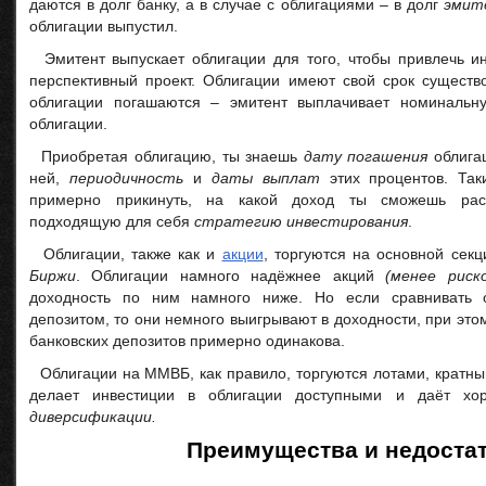
даются в долг банку, а в случае с облигациями – в долг
эмит
облигации выпустил.
Эмитент выпускает облигации для того, чтобы привлечь ин
перспективный проект. Облигации имеют свой срок существо
облигации погашаются – эмитент выплачивает номинальн
облигации.
Приобретая облигацию, ты знаешь
дату погашения
облига
ней,
периодичность
и
даты выплат
этих процентов. Та
примерно прикинуть, на какой доход ты сможешь рас
подходящую для себя
стратегию инвестирования
.
Облигации, также как и
акции
, торгуются на основной сек
Биржи
. Облигации намного надёжнее акций
(менее риск
доходность по ним намного ниже. Но если сравнивать о
депозитом, то они немного выигрывают в доходности, при это
банковских депозитов примерно одинакова.
Облигации на ММВБ, как правило, торгуются лотами, кратн
делает инвестиции в облигации доступными и даёт хо
диверсификации.
Преимущества и недоста