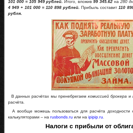
101 000 = 105 949 рублей.
Итого, вложив
99 345.62
на
280 д
4 949 + 101 000 = 110 898 рублей.
Прибыль составит
110 89
рубля.
В данных расчётах мы пренебрегаем
комиссией брокера
и
расчёта.
А вообще можешь пользоваться для расчёта доходности 
калькуляторами – на
rusbonds.ru
или на
ipipip.ru
.
Налоги с прибыли от облиг