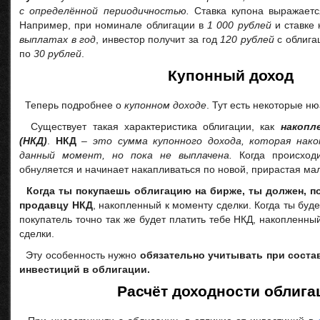
с определённой периодичностью.
Ставка купона выражает
Например, при номинале облигации в
1 000 рублей
и ставке
выплатах в год
, инвестор получит за год
120 рублей
с облига
по
30 рублей
.
Купонный доход
Теперь подробнее о
купонном доходе
. Тут есть некоторые н
Существует такая характеристика облигации, как
накопл
(НКД)
.
НКД
–
это сумма купонного дохода, которая нако
данный момент, но пока не выплачена.
Когда происходи
обнуляется и начинает накапливаться по новой, прирастая ма
Когда ты покупаешь облигацию на бирже, ты должен, 
продавцу НКД
, накопленный к моменту сделки. Когда ты буд
покупатель точно так же будет платить тебе НКД, накопленны
сделки.
Эту особенность нужно
обязательно учитывать при соста
инвестиций в облигации.
Расчёт доходности облига