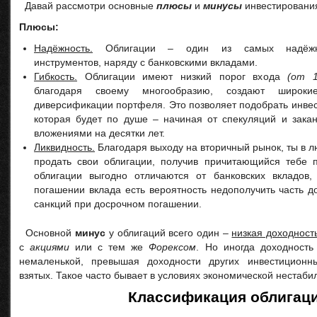
Давай рассмотри основные
плюсы
и
минусы
инвестирования
Плюсы:
Надёжность.
Облигации – один из самых надёжны
инструментов, наряду с банковскими вкладами.
Гибкость.
Облигации имеют низкий порог входа
(от 
благодаря своему многообразию, создают широки
диверсификации портфеля. Это позволяет подобрать инве
которая будет по душе – начиная от спекуляций и зака
вложениями на десятки лет.
Ликвидность.
Благодаря выходу на вторичный рынок, ты в 
продать свои облигации, получив причитающийся тебе пр
облигации выгодно отличаются от банковских вкладов,
погашении вклада есть вероятность недополучить часть 
санкций при досрочном погашении.
Основной
минус
у облигаций всего один –
низкая доходност
с
акциями
или с тем же
Форексом
. Но иногда доходность
немаленькой, превышая доходности других инвестиционн
взятых. Такое часто бывает в условиях экономической нестаби
Классификация облигац