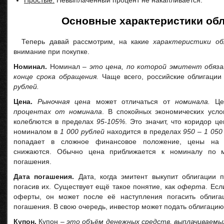
Простые.
Невыплаченный процент не накапливается.
Основные характеристики об
Теперь давай рассмотрим, на какие
характеристики об
внимание при покупке.
Номинал.
Номинал –
это цена, по которой эмитент обяза
конце срока обращения.
Чаще всего, российские облигаци
рублей.
Цена.
Рыночная цена
может отличаться от
номинала.
Цен
процентах от номинала
. В спокойных экономических усл
колеблются в пределах
95-105%
. Это значит, что коридор ц
номиналом в
1 000 рублей
находится в пределах
950 – 1 050
попадает в сложное финансовое положение, цены на 
снижаются. Обычно цена приближается к номиналу по 
погашения.
Дата погашения.
Дата, когда эмитент выкупит облигации 
погасив их. Существует ещё такое понятие, как
оферта
. Есл
оферты, он может после её наступления погасить облига
погашения. В свою очередь, инвестор может подать облигацию
Купон.
Купон –
это объём денежных средств, выплачиваем