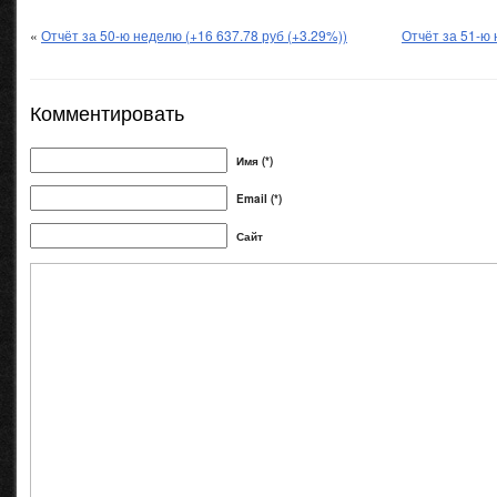
«
Отчёт за 50-ю неделю (+16 637.78 руб (+3.29%))
Отчёт за 51-ю 
Комментировать
Имя (*)
Email (*)
Сайт