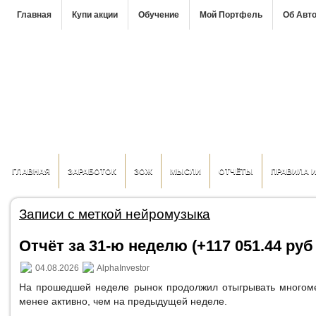
Главная
Купи акции
Обучение
Мой Портфель
Об Авт
ГЛАВНАЯ
ЗАРАБОТОК
ЗОЖ
МЫСЛИ
ОТЧЁТЫ
ПРАВИЛА 
Записи с меткой нейромузыка
Отчёт за 31-ю неделю (+117 051.44 руб 
04.08.2026
AlphaInvestor
На прошедшей неделе рынок продолжил отыгрывать многоме
менее активно, чем на предыдущей неделе.