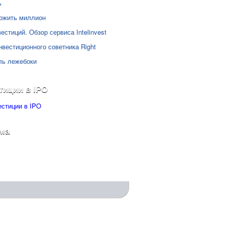
ь
ожить миллион
естиций. Обзор сервиса Intelinvest
нвестиционного советника Right
ль лежебоки
тиции в IPO
ма