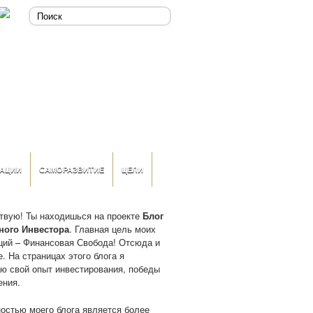
АЦИИ
САМОРАЗВИТИЕ
ЦЕЛИ
твую! Ты находишься на проекте
Блог
ного Инвестора
. Главная цель моих
ций – Финансовая Свобода! Отсюда и
. На страницах этого блога я
ю свой опыт инвестирования, победы
ения.
остью моего блога является более