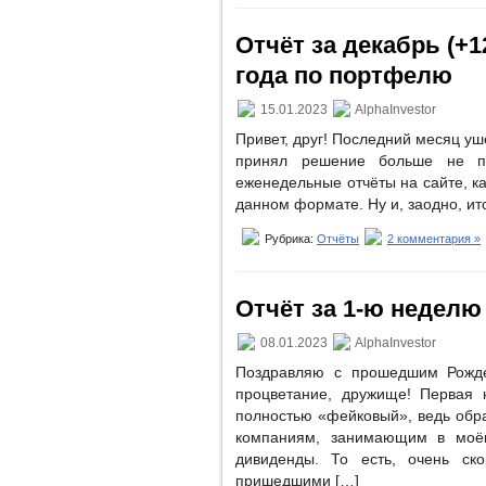
Отчёт за декабрь (+12
года по портфелю
15.01.2023
AlphaInvestor
Привет, друг! Последний месяц уш
принял решение больше не пу
еженедельные отчёты на сайте, ка
данном формате. Ну и, заодно, ит
Рубрика:
Отчёты
2 комментария »
Отчёт за 1-ю неделю (
08.01.2023
AlphaInvestor
Поздравляю с прошедшим Рожде
процветание, дружище! Первая 
полностью «фейковый», ведь обра
компаниям, занимающим в моё
дивиденды. То есть, очень ск
пришедшими […]