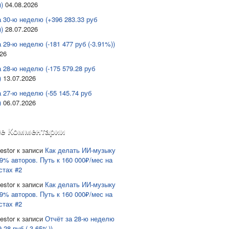
)
04.08.2026
а 30-ю неделю (+396 283.33 руб
)
28.07.2026
 29-ю неделю (-181 477 руб (-3.91%))
026
а 28-ю неделю (-175 579.28 руб
)
13.07.2026
а 27-ю неделю (-55 145.74 руб
)
06.07.2026
е Комментарии
estor
к записи
Как делать ИИ-музыку
9% авторов. Путь к 160 000₽/мес на
стах #2
estor
к записи
Как делать ИИ-музыку
9% авторов. Путь к 160 000₽/мес на
стах #2
estor
к записи
Отчёт за 28-ю неделю
9.28 руб (-3.65%))