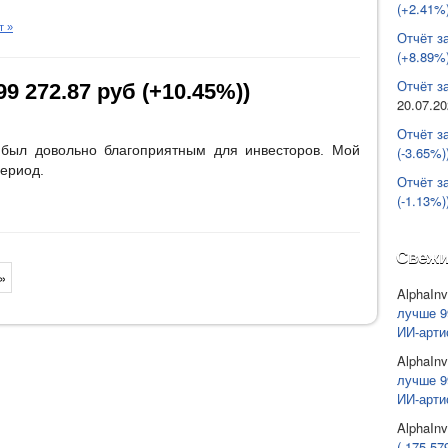
(+2.41%)
т »
Отчёт з
(+8.89%)
Отчёт за
9 272.87 руб (+10.45%))
20.07.2
Отчёт з
 был довольно благоприятным для инвесторов. Мой
(-3.65%)
период.
Отчёт з
(-1.13%)
Свежи
»
AlphaInv
лучше 9
ИИ-арти
AlphaInv
лучше 9
ИИ-арти
AlphaInv
(-175 57