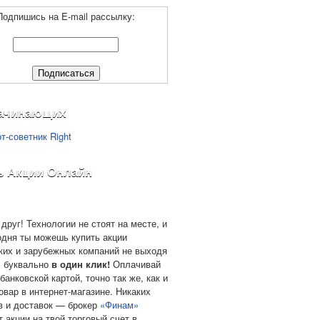
Подпишись на E-mail рассылку:
ачинающих
ь Акции Онлайн
друг! Технологии не стоят на месте, и
одня ты можешь купить акции
ких и зарубежных компаний не выходя
, буквально
в один клик!
Оплачивай
банковской картой, точно так же, как и
овар в интернет-магазине. Никаких
в и доставок — брокер
«Финам»
т акции на твой торговый счет в