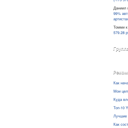
Даниил
99% авт
артиста
Томми
к
579.28 р
Групп
Реко
Как нач
Мои цел
Куда вл
Топ-10 
Лучшие 
Как сос