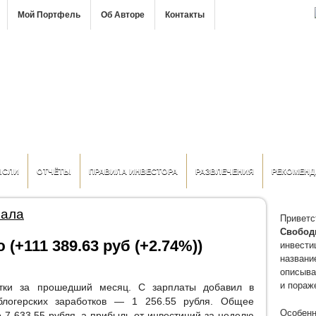
Мой Портфель
Об Авторе
Контакты
ЫСЛИ
ОТЧЁТЫ
ПРАВИЛА ИНВЕСТОРА
РАЗВЛЕЧЕНИЯ
РЕКОМЕНД
рала
Приветс
Свобод
 (+111 389.63 руб (+2.74%))
инвести
название
описыва
и пораж
тки за прошедший месяц. С зарплаты добавил в
логерских заработков — 1 256.55 рубля. Общее
Особенн
 7 633.55 рубля, а прибыль от инвестиций за неделю