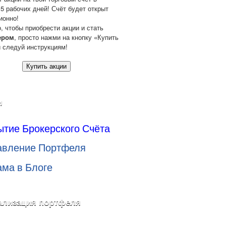
 5 рабочих дней! Счёт будет открыт
ионно!
о, чтобы приобрести акции и стать
ером
, просто нажми на кнопку «Купить
и следуй инструкциям!
Купить акции
и
ытие Брокерского Счёта
авление Портфеля
ама в Блоге
ализация портфеля