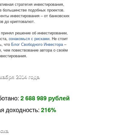
ативная стратегия инвестирования,
в большинстве подобных проектов.
енты инвестирования – от банковских
ов до криптовалют.
 принял решение об инвестировании,
ста,
ознакомься с рисками
. Не стоит
ь, что
Блог Свободного Инвестора
–
е, чем повествование автора о своём
нвестирования.
екабря 2014 года
ботано:
2 688 989 рублей
я доходность:
216%
ска