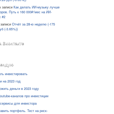
к записи
Как делать ИИ-музыку лучше
оров. Путь к 160 000₽/мес на ИИ-
х #2
 записи
Отчёт за 28-ю неделю (-175
уб (-3.65%))
а Вконтакте
мендую
ать инвестировать
и на 2023 год
ожить деньги в 2023 году
Youtube-каналов про инвестиции
сервисы для инвестора
тавить портфель. Тест на риск-