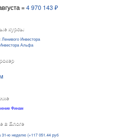
августа =
4 970 143 ₽
ые курсы
рокер
м
ние
е в Блоге
а 31-ю неделю (+117 051.44 руб