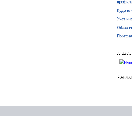
профил
Куда вл
Учёт инв
Обзор и
Портфе
Инвес
Рекла
©
Блог Свободного Инвестора