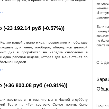
консерв
нежели 
Инструм
т »
депозит
Если ты
(-23 192.14 руб (-0.57%))
пожалуй
забыват
не боле
! Желаю нашей стране мира, процветания и побольше
опыте и
ыходные для меня, наоборот, обернулись длинной
ных дня я проработал на наладке слаботочки в
 одна рабочая неделя, которая для меня станет, по
С 1 д
большой недели.
т »
Зара
 (+36 800.08 руб (+0.91%))
Обща
ли заключается в том, что мы с Настей в субботу
кий Театр на «Три сестры». Сюжет понять было
Подпи