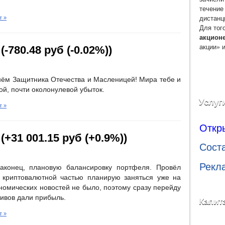
течение
дистанц
т »
Для тог
акцион
акции» 
-780.48 руб (-0.02%))
ём Защитника Отечества и Масленицей! Мира тебе и
й, почти околонулевой убыток.
Услуг
т »
Откр
+31 001.15 руб (+0.9%))
Сост
Рекл
аконец, плановую балансировку портфеля. Провёл
 криптовалютной частью планирую заняться уже на
ономических новостей не было, поэтому сразу перейду
тивов дали прибыль.
Капит
т »