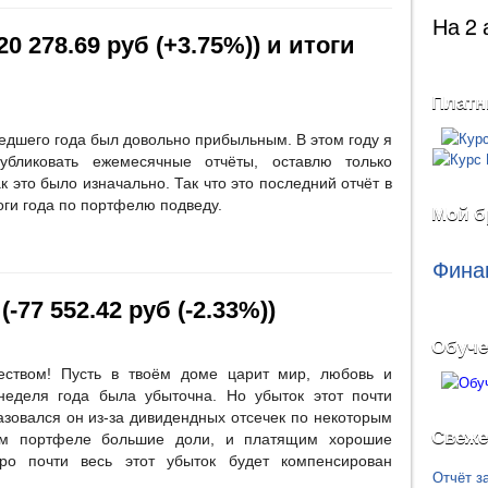
На 2 
0 278.69 руб (+3.75%)) и итоги
Платн
едшего года был довольно прибыльным. В этом году я
бликовать ежемесячные отчёты, оставлю только
к это было изначально. Так что это последний отчёт в
оги года по портфелю подведу.
Мой б
Фина
-77 552.42 руб (-2.33%))
Обуче
ством! Пусть в твоём доме царит мир, любовь и
неделя года была убыточна. Но убыток этот почти
зовался он из-за дивидендных отсечек по некоторым
Свеже
м портфеле большие доли, и платящим хорошие
оро почти весь этот убыток будет компенсирован
Отчёт з