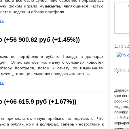
ой части всё было супер. Мне особенно понравилась
орую фоном играли музыканты, являющиеся частью
востям недели и обзору портфеля.
т »
 (+56 900.62 руб (+1.45%))
Для н
ыль по портфелю в рублях. Правда, в долларах
ел». Отчёт, как обычно, начну с основных новостей
обзору портфеля, потом к отчёту по изменениям
Купит
месяц, в конце немножко поведаю «за жизнь».
т »
Дорогой 
уже сег
 (+66 615.9 руб (+1.67%))
российс
из дома
покупку 
любой т
ля принесла отличную прибыль по портфелю. Что
курьеро
ко в рублях, но и в долларах. Теперь к новостям и к
зачисли