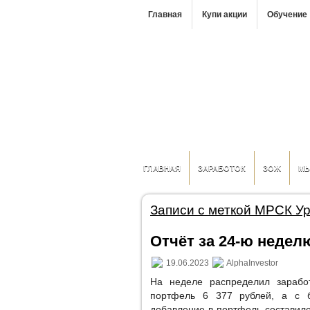
Главная
Купи акции
Обучение
ГЛАВНАЯ
ЗАРАБОТОК
ЗОЖ
М
Записи с меткой МРСК У
Отчёт за 24-ю неделю
19.06.2023
AlphaInvestor
На неделе распределил зарабо
портфель 6 377 рублей, а с б
добавление в портфель составило