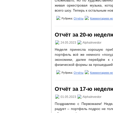
сложновато, но по художественн
живая оркестровая музыка, кот
всего шоу. Теперь к остальным но
Рубрика:
Отчёты
Комментариев не
Отчёт за 20-ю неделю
24.05.2023
AlphaInvestor
Неделя принесла хорошую приб
портфель всё же немного «похуд
экономики, далее перейдём к 
физической формы за прошедший 
Рубрика:
Отчёты
Комментариев не
Отчёт за 17-ю неделю
01.05.2023
AlphaInvestor
Поздравляю с Первомаем! Неде
радует – портфель подрос не толь