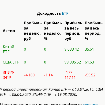
Доходность
ETF
Прибыль
Прибыль
Прибыль
Прибыль
за
за
за весь
за весь
Актив
неделю,
неделю,
период,
период,
руб
%
руб
%
Китай
0
0
9 033.42
35.61
ETF
США ETF
0
0
99 385.52
61.63
ЗПИФ
-177
-4 180
-1.14
-55.52
ФПР
117.11
* период инвестирования: Китай ETF — с 13.01.2016, США
ETF
– с 08.04.2020, ЗПИФ ФПР – с 19.08.2020.
Мониторинг инвестиционного портфеля на
сервисе