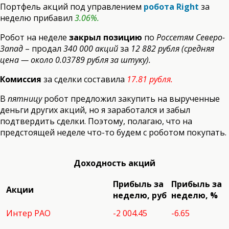
Портфель акций под управлением
робота Right
за
неделю прибавил
3.06%.
Робот на неделе
закрыл позицию
по
Россетям Северо-
Запад
– продал
340 000 акций
за
12 882 рубля (средняя
цена — около 0.03789 рубля за штуку).
Комиссия
за сделки составила
17.81 рубля.
В
пятницу
робот предложил закупить на вырученные
деньги других акций, но я заработался и забыл
подтвердить сделки. Поэтому, полагаю, что на
предстоящей неделе что-то будем с роботом покупать.
Доходность акций
Прибыль за
Прибыль за
Акции
неделю, руб
неделю, %
Интер РАО
-2 004.45
-6.65