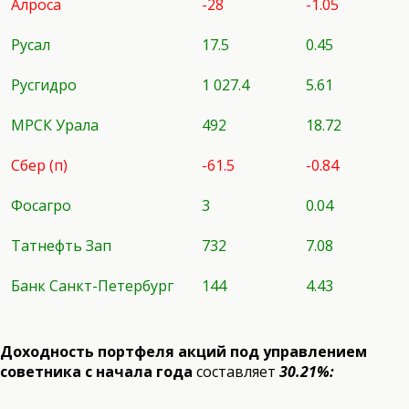
Алроса
-28
-1.05
Русал
17.5
0.45
Русгидро
1 027.4
5.61
МРСК Урала
492
18.72
Сбер (п)
-61.5
-0.84
Фосагро
3
0.04
Татнефть Зап
732
7.08
Банк Санкт-Петербург
144
4.43
Доходность портфеля акций под управлением
советника с начала года
составляет
30.21%: