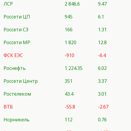
ЛСР
2 846.6
9.47
Россети ЦП
945
6.1
Россети СЗ
166
1.31
Россети МР
1 820
12.8
ФСК ЕЭС
-910
-6.4
Роснефть
1 224.35
6.02
Россети Центр
351
3.37
Ростелеком
43.4
3.01
ВТБ
-55.8
-2.67
Норникель
112
0.76