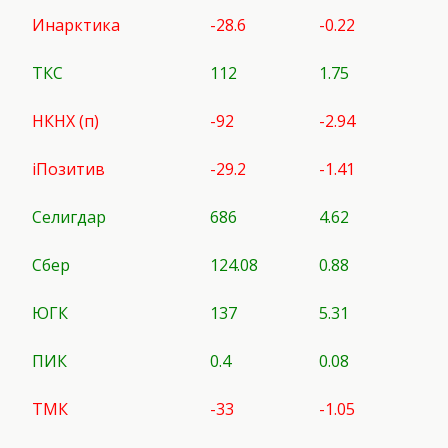
Инарктика
-28.6
-0.22
ТКС
112
1.75
НКНХ (п)
-92
-2.94
iПозитив
-29.2
-1.41
Селигдар
686
4.62
Сбер
124.08
0.88
ЮГК
137
5.31
ПИК
0.4
0.08
ТМК
-33
-1.05