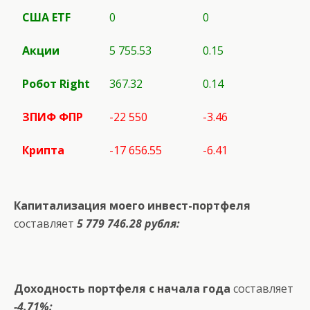
США
ETF
0
0
Акции
5 755.53
0.15
Робот
Right
367.32
0.14
ЗПИФ ФПР
-22 550
-3.46
Крипта
-17 656.55
-6.41
Капитализация моего инвест-портфеля
составляет
5 779 746.28 рубля:
Доходность портфеля с начала года
составляет
-4.71%: