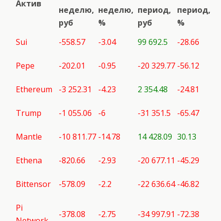
Актив
неделю,
неделю,
период,
период,
руб
%
руб
%
Sui
-558.57
-3.04
99 692.5
-28.66
Pepe
-202.01
-0.95
-20 329.77
-56.12
Ethereum
-3 252.31
-4.23
2 354.48
-24.81
Trump
-1 055.06
-6
-31 351.5
-65.47
Mantle
-10 811.77
-14.78
14 428.09
30.13
Ethena
-820.66
-2.93
-20 677.11
-45.29
Bittensor
-578.09
-2.2
-22 636.64
-46.82
Pi
-378.08
-2.75
-34 997.91
-72.38
Network