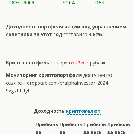
ОФЗ 29009
91.04
0.53
Доходность портфеля акций под управлением
советника за этот год
составила
3.81%:
Криптопортфель
потерял
6.41%
в рублях.
Мониторинг криптопортфеля
доступен по
ссылке –
dropstab.com/p/alphainvestor-2024-
9vg2htcfyl
Доходность
криптовалют
Прибыль
Прибыль
Прибыль
Прибыль
за
за
за весь
за весь