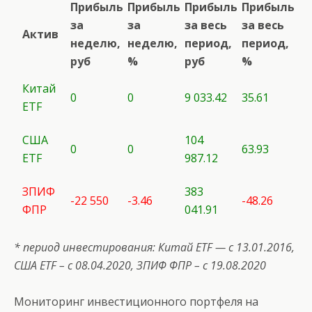
Прибыль
Прибыль
Прибыль
Прибыль
за
за
за весь
за весь
Актив
неделю,
неделю,
период,
период,
руб
%
руб
%
Китай
0
0
9 033.42
35.61
ETF
США
104
0
0
63.93
ETF
987.12
ЗПИФ
383
-22 550
-3.46
-48.26
ФПР
041.91
* период инвестирования: Китай ETF — с 13.01.2016,
США
ETF
– с 08.04.2020, ЗПИФ ФПР – с 19.08.2020
Мониторинг инвестиционного портфеля на