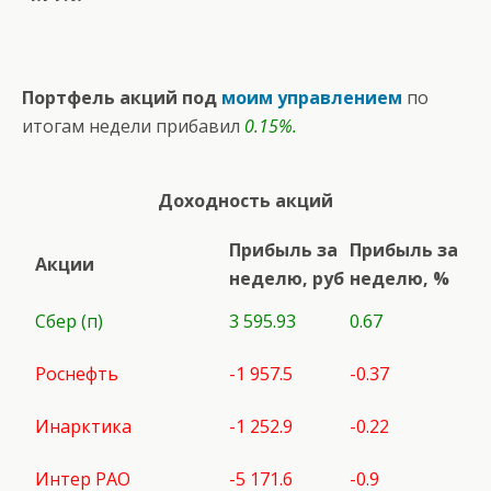
Портфель акций под
моим управлением
по
итогам недели прибавил
0.15%.
Доходность акций
Прибыль за
Прибыль за
Акции
неделю, руб
неделю, %
Сбер (п)
3 595.93
0.67
Роснефть
-1 957.5
-0.37
Инарктика
-1 252.9
-0.22
Интер РАО
-5 171.6
-0.9