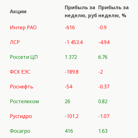
Прибыль за
Прибыль за
Акции
неделю, руб
неделю, %
Интер РАО
-616
-0.9
ЛСР
-1 453.4
-4.94
Россети ЦП
1 372
6.76
ФСК ЕЭС
-189.8
-2
Роснефть
-54
-0.37
Ростелеком
26
0.82
Русгидро
-101.2
-1.07
Фосагро
416
1.63