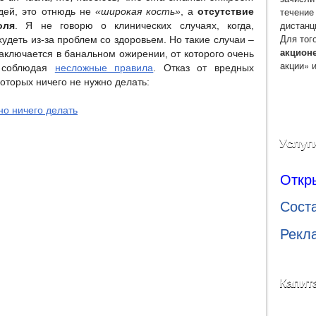
течение
дей, это отнюдь не
«широкая кость»
, а
отсутствие
дистанц
оля
. Я не говорю о клинических случаях, когда,
Для тог
худеть из-за проблем со здоровьем. Но такие случаи –
акцион
аключается в банальном ожирении, от которого очень
акции» 
ь соблюдая
несложные правила
. Отказ от вредных
которых ничего не нужно делать:
Услуг
Откр
Сост
Рекл
Капит