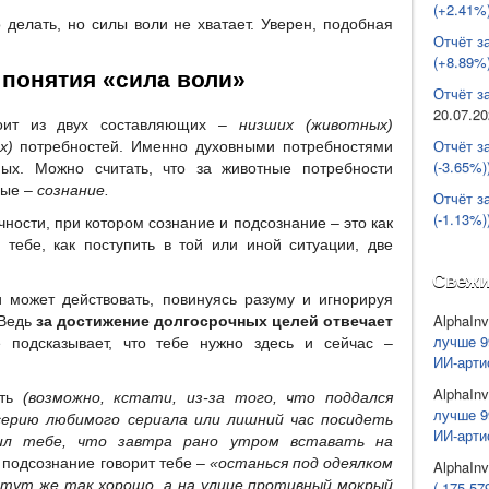
(+2.41%)
 делать, но силы воли не хватает. Уверен, подобная
Отчёт з
(+8.89%)
понятия «сила воли»
Отчёт за
20.07.2
оит из двух составляющих –
низших (животных)
Отчёт з
х)
потребностей. Именно духовными потребностями
(-3.65%)
ных. Можно считать, что за животные потребности
ные –
сознание.
Отчёт з
(-1.13%)
ости, при котором сознание и подсознание – это как
 тебе, как поступить в той или иной ситуации, две
Свежи
может действовать, повинуясь разуму и игнорируя
AlphaInv
 Ведь
за достижение долгосрочных целей отвечает
лучше 9
подсказывает, что тебе нужно здесь и сейчас –
ИИ-арти
AlphaInv
ать
(возможно, кстати, из-за того, что поддался
лучше 9
рию любимого сериала или лишний час посидеть
ИИ-арти
рил тебе, что завтра рано утром вставать на
 подсознание говорит тебе –
«останься под одеялком
AlphaInv
 тут же так хорошо, а на улице противный мокрый
(-175 57