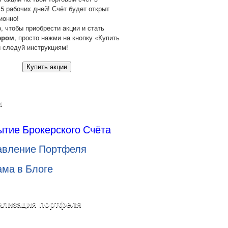
 5 рабочих дней! Счёт будет открыт
ионно!
о, чтобы приобрести акции и стать
ером
, просто нажми на кнопку «Купить
и следуй инструкциям!
Купить акции
и
ытие Брокерского Счёта
авление Портфеля
ама в Блоге
ализация портфеля