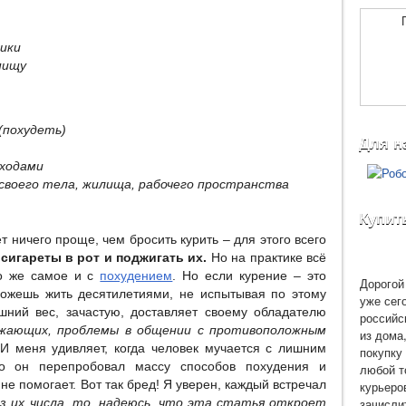
ики
пищу
:
(похудеть)
Для н
сходами
своего тела, жилища, рабочего пространства
Купит
т ничего проще, чем бросить курить – для этого всего
сигареты в рот и поджигать их.
Но на практике всё
То же самое и с
похудением
. Но если курение – это
Дорогой 
можешь жить десятилетиями, не испытывая по этому
уже сег
ишний вес, зачастую, доставляет своему обладателю
российс
жающих, проблемы в общении с противоположным
из дома
И меня удивляет, когда человек мучается с лишним
покупку 
то он перепробовал массу способов похудения и
любой т
не помогает. Вот так бред! Я уверен, каждый встречал
курьеро
зачисли
из их числа, то, надеюсь, что эта статья откроет