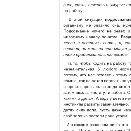
снег, грязь, слякоть и хмурые п
на работу.
В этой ситуации
подсознани
организму не хватило сна, нуж
Подсознание ничего не знает, и
животному началу понятие.
Разу
«если я останусь спать, я, ко
сегодня, но меня за это могут 
плохо продолжительное время».
На то, чтобы ходить на работу т
незначительная. У любого норма
потому, что нас готовят к этому 
помню, как не хотел вставать по 
я просто просыпался когда хотел 
затем школа, институт и работа. С
каким-то делам. А ведь у детей не
инстинкты развиты замечательно. 
детях силу воли, пусть даже не
своё тело из постели рано утром.
И в каждом взрослом живёт этот р
делать. Что-то, что он не хочет. 