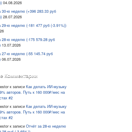
)
04.08.2026
а 30-ю неделю (+396 283.33 руб
)
28.07.2026
 29-ю неделю (-181 477 руб (-3.91%))
026
а 28-ю неделю (-175 579.28 руб
)
13.07.2026
а 27-ю неделю (-55 145.74 руб
)
06.07.2026
е Комментарии
estor
к записи
Как делать ИИ-музыку
9% авторов. Путь к 160 000₽/мес на
стах #2
estor
к записи
Как делать ИИ-музыку
9% авторов. Путь к 160 000₽/мес на
стах #2
estor
к записи
Отчёт за 28-ю неделю
9.28 руб (-3.65%))