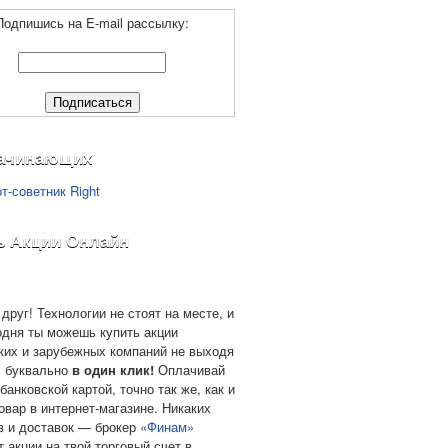
Подпишись на E-mail рассылку:
ачинающих
ь Акции Онлайн
друг! Технологии не стоят на месте, и
одня ты можешь купить акции
ких и зарубежных компаний не выходя
, буквально
в один клик!
Оплачивай
банковской картой, точно так же, как и
овар в интернет-магазине. Никаких
в и доставок — брокер
«Финам»
т акции на твой торговый счет в