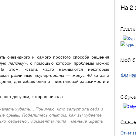
На 2 
Платн
ть очевидного и самого простого способа решения
Мой б
ую палочку»
, с помощью которой проблемы можно
На этом, кстати, часто наживаются некоторые
Фина
давая различные
«супер-диеты — минус 40 кг за 2
ения, для избавления от никотиновой зависимости и
Обуче
 пост девушки, которая писала:
и начать худеть… Понимаю, что запустила себя и
ные срывы. Поделитесь опытом, как вы худеете,
лько серьезно.. Комменты типа «меньше жрать
Свеже
Отчёт з