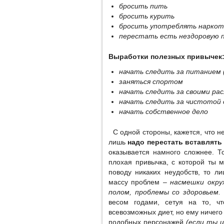
бросить пить
бросить курить
бросить употреблять наркот
перестать есть нездоровую 
Выработки полезных привычек
начать следить за питанием 
заняться спортом
начать следить за своими ра
начать следить за чистотой 
начать собственное дело
С одной стороны, кажется, что не
лишь
надо перестать вставлять 
оказывается намного сложнее. 
плохая привычка, с которой ты 
поводу никаких неудобств, то л
массу проблем –
насмешки окру
полом, проблемы со здоровьем.
весом годами, сетуя на то, ч
всевозможных диет, но ему ничего 
подобных персонажей
(если ты 