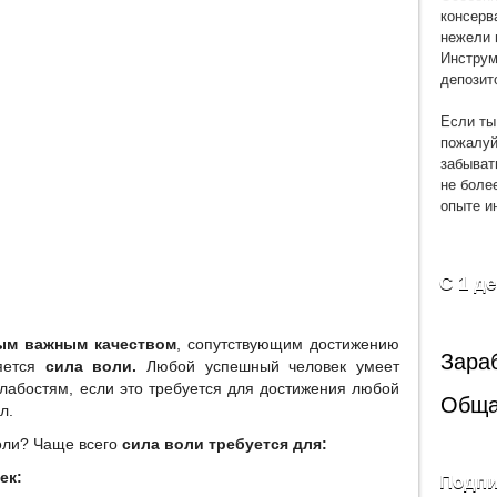
консерв
нежели 
Инструм
депозит
Если ты
пожалуй
забыват
не боле
опыте и
С 1 д
ым важным качеством
, сопутствующим достижению
Зара
яется
сила воли.
Любой успешный человек умеет
лабостям, если это требуется для достижения любой
Обща
л.
оли? Чаще всего
сила воли требуется для:
ек:
Подпи