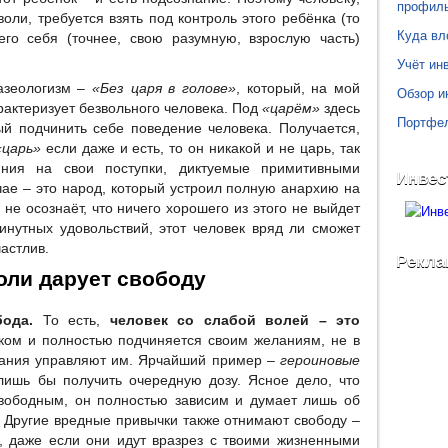
профил
ли, требуется взять под контроль этого ребёнка (то
Куда вл
 его себя (точнее, свою разумную, взрослую часть)
Учёт инв
азеологизм –
«Без царя в голове»
, который, на мой
Обзор и
рактеризует безвольного человека. Под
«царём»
здесь
Портфе
ый подчинить себе поведение человека. Получается,
«царь»
если даже и есть, то он никакой и не царь, так
ния на свои поступки, диктуемые примитивными
Инвес
ае – это народ, который устроил полную анархию на
не осознаёт, что ничего хорошего из этого не выйдет
инутных удовольствий, этот человек вряд ли сможет
частлив.
Рекла
оли дарует свободу
бода.
То есть,
человек со слабой волей – это
ом и полностью подчиняется своим желаниям, не в
елания управляют им. Ярчайший пример –
героиновые
лишь бы получить очередную дозу. Ясное дело, что
 свободным, он полностью зависим и думает лишь об
 Другие вредные привычки также отнимают свободу –
 даже если они идут вразрез с твоими жизненными