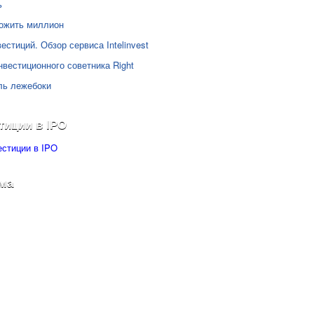
ь
ожить миллион
естиций. Обзор сервиса Intelinvest
нвестиционного советника Right
ль лежебоки
тиции в IPO
ма