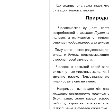
Как видишь, она сама знает, что
ситуация знакома многим.
Природа 
Человеческая сущность сост
потребностей и
высших (духовны
человек и отличается от живот
отвечает
подсознание
, а за духов
Получается некое раздвоение личн
ангел
и
демон
, подсказывающие
стороны твоей личности.
Человек с развитой силой воли 
сиюминутные животные желания.
именно разум.
Подсознание же 
планировать оно не умеет.
Например, ты поздно лёг сп
желанию посмотреть лишнюю се
Вконтакте, хотя разум гово
работу).
Утром же, твоё животное
и поспи ещё в тёплой кроватке,