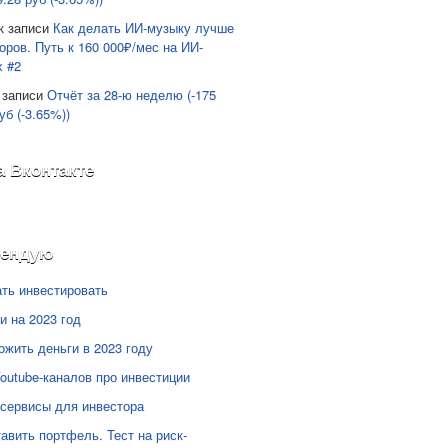
к записи
Как делать ИИ-музыку лучше
оров. Путь к 160 000₽/мес на ИИ-
х #2
 записи
Отчёт за 28-ю неделю (-175
уб (-3.65%))
а Вконтакте
мендую
ать инвестировать
и на 2023 год
ожить деньги в 2023 году
Youtube-каналов про инвестиции
сервисы для инвестора
тавить портфель. Тест на риск-