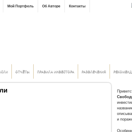
Мой Портфель
Об Авторе
Контакты
ЫСЛИ
ОТЧЁТЫ
ПРАВИЛА ИНВЕСТОРА
РАЗВЛЕЧЕНИЯ
РЕКОМЕНД
оли
Приветс
Свобод
инвести
название
описыва
и пораж
Особенн