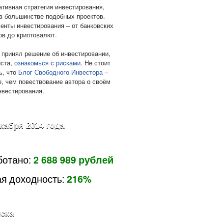
ативная стратегия инвестирования,
в большинстве подобных проектов.
енты инвестирования – от банковских
ов до криптовалют.
 принял решение об инвестировании,
ста,
ознакомься с рисками
. Не стоит
ь, что
Блог Свободного Инвестора
–
е, чем повествование автора о своём
нвестирования.
екабря 2014 года
ботано:
2 688 989 рублей
я доходность:
216%
ска