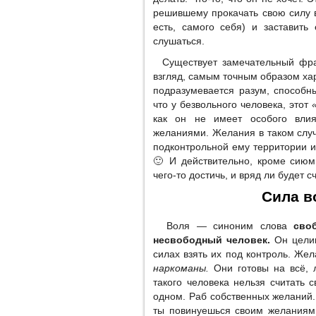
решившему прокачать свою силу во
есть, самого себя) и заставить
слушаться.
Существует замечательный фр
взгляд, самым точным образом ха
подразумевается разум, способн
что у безвольного человека, этот
как он не имеет особого влия
желаниями. Желания в таком случ
подконтрольной ему территории и 
🙂 И действительно, кроме сиюм
чего-то достичь, и вряд ли будет с
Сила в
Воля — синоним слова
сво
несвободный человек.
Он целик
силах взять их под контроль. Ж
наркоманы.
Они готовы на всё, 
такого человека нельзя считать
одном. Раб собственных желаний.
ты повинуешься своим желаниям,