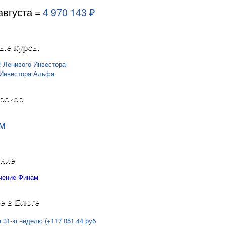
августа =
4 970 143 ₽
ые курсы
рокер
м
ние
е в Блоге
а 31-ю неделю (+117 051.44 руб