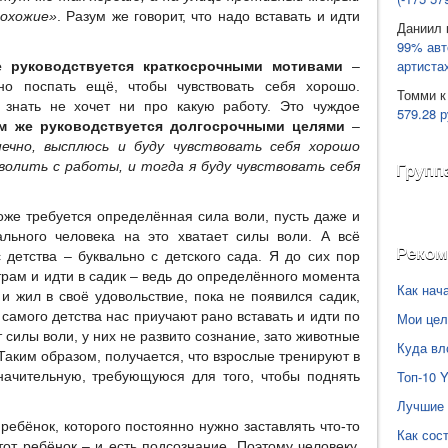
рохожие»
. Разум же говорит, что надо вставать и идти
Даниил
99% авт
артиста
е руководствуется краткосрочными мотивами
–
но поспать ещё, чтобы чувствовать себя хорошо.
Томми
к
 знать не хочет ни про какую работу. Это чуждое
579.28 р
м же руководствуется долгосрочными целями
–
нечно, высплюсь и буду чувствовать себя хорошо
уволить с работы, и тогда я буду чувствовать себя
Групп
оже требуется определённая сила воли, пусть даже и
льного человека на это хватает силы воли. А всё
Реко
с детства – буквально с детского сада. Я до сих пор
утрам и идти в садик – ведь до определённого момента
Как нач
и жил в своё удовольствие, пока не появился садик,
 самого детства нас приучают рано вставать и идти по
Мои цел
т силы воли, у них не развито сознание, зато животные
Куда вл
Таким образом, получается, что взрослые тренируют в
Топ-10 
значительную, требующуюся для того, чтобы поднять
Лучшие 
ебёнок, которого постоянно нужно заставлять что-то
Как сос
Этот ребёнок – и есть подсознание. Поэтому человеку,