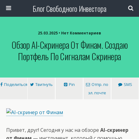
Блог Свободного Инвестора
25.03.2025 • Нет Комментариев
Обзор AI-Скринера От Финам. Создаю
Портфель По Сигналам Скринера
Поделиться
Твитнуть
Pin
Отпр. по
SMS
эл. почте
Привет, друг! Сегодня у нас на обзоре
AI-скринер
от Финам
— инструмент, который с помощью