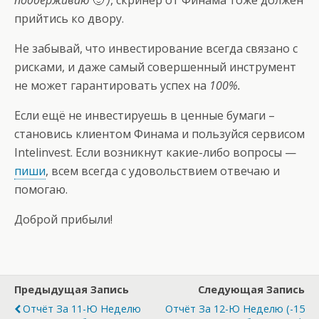
поддерживаю
🙂
)
, скринер от Финама тоже должен
прийтись ко двору.
Не забывай, что инвестирование всегда связано с
рисками, и даже самый совершенный инструмент
не может гарантировать успех на
100%.
Если ещё не инвестируешь в ценные бумаги –
становись клиентом Финама
и
пользуйся сервисом
Intelinvest
. Если возникнут какие-либо вопросы —
пиши
, всем всегда с удовольствием отвечаю и
помогаю.
Доброй прибыли!
Предыдущая Запись
Следующая Запись
Отчёт За 11-Ю Неделю
Отчёт За 12-Ю Неделю (-15