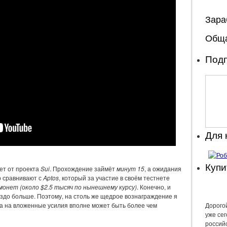
Зара
Обща
Подп
Для
Купи
ет от проекта
Sui
. Прохождение займёт
минут 15
, а ожидания
о сравнивают с
Aptos
, который за участие в своём тестнете
монет (около $2.5 тысяч по нынешнему курсу)
. Конечно, и
аздо больше. Поэтому, на столь же щедрое вознаграждение я
ча на вложенные усилия вполне может быть более чем
Дорогой
уже се
россий