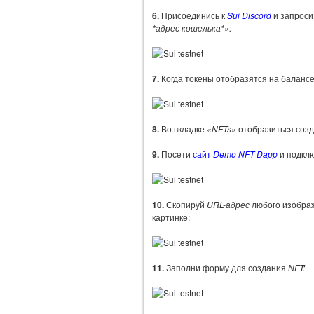
6.
Присоединись к
Sui Discord
и запроси
*адрес кошелька*»:
7.
Когда токены отобразятся на балансе
8.
Во вкладке
«NFTs»
отобразиться соз
9.
Посети
сайт
Demo NFT Dapp
и подклю
10.
Скопируй
URL-адрес
любого изображ
картинке:
11.
Заполни форму для создания
NFT: