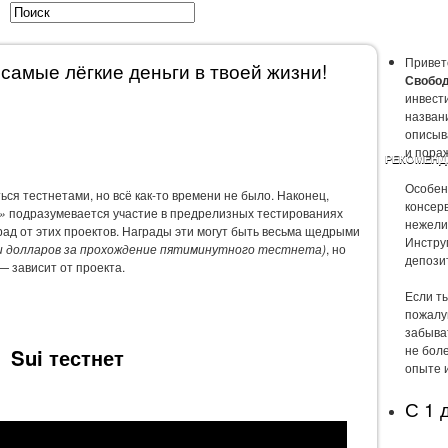
Привет
самые лёгкие деньги в твоей жизни!
Свобод
инвест
названи
описыв
и пора
ЫСЛИ
ОТЧЁТЫ
ПРАВИЛА ИНВЕСТОРА
РАЗВЛЕЧЕНИЯ
РЕКОМЕНД
Особен
ться тестнетами, но всё как-то времени не было. Наконец,
консер
»
подразумевается участие в предрелизных тестированиях
нежели
рад от этих проектов. Награды эти могут быть весьма щедрыми
Инстру
и долларов за прохождение пятиминутного тестнета)
, но
депози
 — зависит от проекта.
Если т
пожалу
забыва
не боле
Sui тестнет
опыте 
С 1 