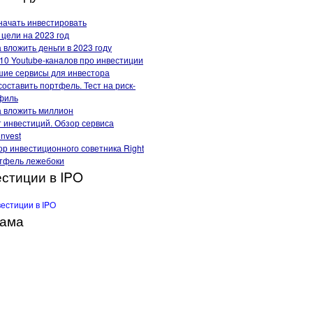
начать инвестировать
цели на 2023 год
 вложить деньги в 2023 году
10 Youtube-каналов про инвестиции
шие сервисы для инвестора
составить портфель. Тест на риск-
филь
а вложить миллион
т инвестиций. Обзор сервиса
invest
р инвестиционного советника Right
тфель лежебоки
стиции в IPO
лама