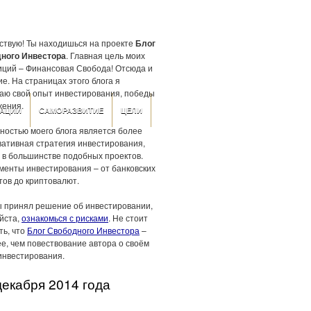
ствую! Ты находишься на проекте
Блог
ного Инвестора
. Главная цель моих
иций – Финансовая Свобода! Отсюда и
е. На страницах этого блога я
аю свой опыт инвестирования, победы
жения.
АЦИИ
САМОРАЗВИТИЕ
ЦЕЛИ
ностью моего блога является более
вативная стратегия инвестирования,
 в большинстве подобных проектов.
менты инвестирования – от банковских
тов до криптовалют.
ы принял решение об инвестировании,
йста,
ознакомься с рисками
. Не стоит
ть, что
Блог Свободного Инвестора
–
е, чем повествование автора о своём
инвестирования.
декабря 2014 года