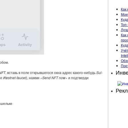
Как 
Мои 
Куда
Топ-
Луч
Как 
про
Куд
Учё
Intel
Обзо
обом.
Пор
Инве
NFT
, вставь в поле открывшегося окна адрес какого-нибудь
Sui-
#testnet-faucet)
, нажми
«Send NFT now»
и подтверди
Рек
ошельке