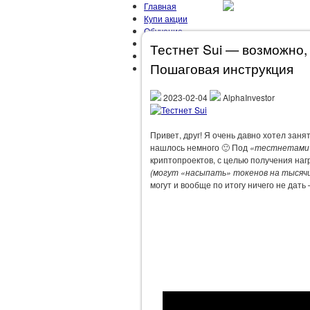
Главная
Купи акции
Обучение
Мой Портфель
Тестнет Sui — возможно, 
Об Авторе
Пошаговая инструкция
Контакты
2023-02-04
AlphaInvestor
ГЛАВНАЯ
ЗАРАБОТОК
ЗОЖ
М
Привет, друг! Я очень давно хотел заня
нашлось немного 🙂 Под
«тестнетами
криптопроектов, с целью получения наг
(могут «насыпать» токенов на тысяч
могут и вообще по итогу ничего не дать