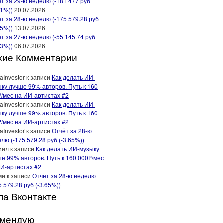
т за 29-ю неделю (-181 477 руб
91%))
20.07.2026
т за 28-ю неделю (-175 579.28 руб
65%))
13.07.2026
т за 27-ю неделю (-55 145.74 руб
13%))
06.07.2026
жие Комментарии
aInvestor
к записи
Как делать ИИ-
ку лучше 99% авторов. Путь к 160
₽/мес на ИИ-артистах #2
aInvestor
к записи
Как делать ИИ-
ку лучше 99% авторов. Путь к 160
₽/мес на ИИ-артистах #2
aInvestor
к записи
Отчёт за 28-ю
лю (-175 579.28 руб (-3.65%))
иил
к записи
Как делать ИИ-музыку
е 99% авторов. Путь к 160 000₽/мес
ИИ-артистах #2
ми
к записи
Отчёт за 28-ю неделю
5 579.28 руб (-3.65%))
па Вконтакте
омендую