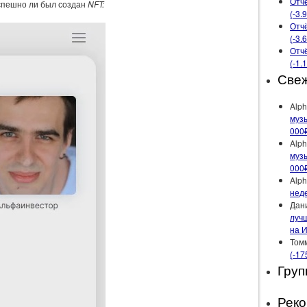
Отчё
спешно ли был создан
NFT:
(-3.
Отчё
(-3.
Отчё
(-1.
Све
Alph
музы
000
Alph
музы
000
Alph
неде
Дан
лучш
на 
Том
(-17
Груп
Рек