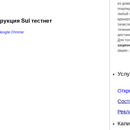
из дом
покупку
любой 
рукция Sui тестнет
курьер
зачисли
течение
Google Chrome
:
дистан
Для тог
акцион
акции» 
Услу
Откр
Сост
Рекл
Капи