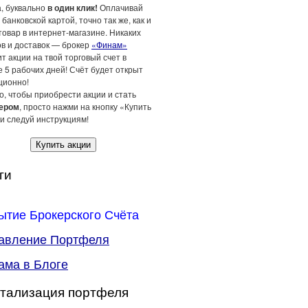
а, буквально
в один клик!
Оплачивай
 банковской картой, точно так же, как и
товар в интернет-магазине. Никаких
ов и доставок — брокер
«Финам»
т акции на твой торговый счет в
 5 рабочих дней! Счёт будет открыт
ционно!
о, чтобы приобрести акции и стать
ером
, просто нажми на кнопку «Купить
и следуй инструкциям!
Купить акции
ги
ытие Брокерского Счёта
авление Портфеля
ама в Блоге
тализация портфеля