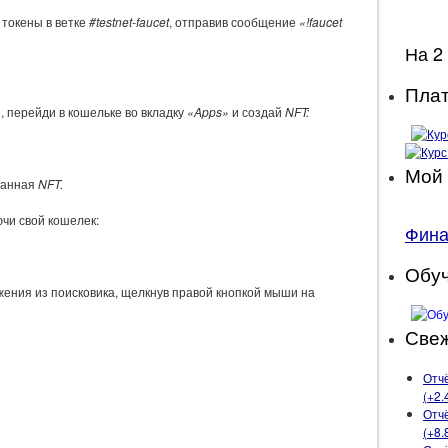
 токены в ветке
#testnet-faucet
, отправив сообщение
«!faucet
На 2
Плат
, перейди в кошельке во вкладку
«Apps»
и создай
NFT:
Мой 
данная
NFT.
чи свой кошелек:
Фин
Обу
ения из поисковика, щелкнув правой кнопкой мыши на
Свеж
Отчё
(+2.
Отчё
(+8.