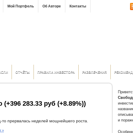
Мой Портфель
Об Авторе
Контакты
ЫСЛИ
ОТЧЁТЫ
ПРАВИЛА ИНВЕСТОРА
РАЗВЛЕЧЕНИЯ
РЕКОМЕНД
Приветс
Свобод
 (+396 283.33 руб (+8.89%))
инвести
название
описыва
и пораж
-то прервалась неделей мощнейшего роста.
Особенн
т »