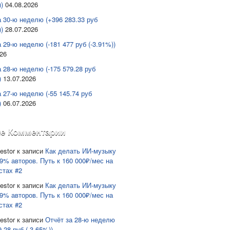
)
04.08.2026
а 30-ю неделю (+396 283.33 руб
)
28.07.2026
 29-ю неделю (-181 477 руб (-3.91%))
026
а 28-ю неделю (-175 579.28 руб
)
13.07.2026
а 27-ю неделю (-55 145.74 руб
)
06.07.2026
е Комментарии
estor
к записи
Как делать ИИ-музыку
9% авторов. Путь к 160 000₽/мес на
стах #2
estor
к записи
Как делать ИИ-музыку
9% авторов. Путь к 160 000₽/мес на
стах #2
estor
к записи
Отчёт за 28-ю неделю
9.28 руб (-3.65%))