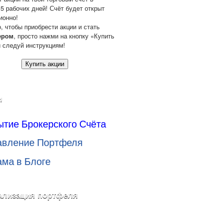
 5 рабочих дней! Счёт будет открыт
ионно!
о, чтобы приобрести акции и стать
ером
, просто нажми на кнопку «Купить
и следуй инструкциям!
Купить акции
и
ытие Брокерского Счёта
авление Портфеля
ама в Блоге
ализация портфеля