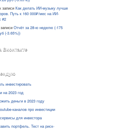
к записи
Как делать ИИ-музыку лучше
оров. Путь к 160 000₽/мес на ИИ-
х #2
 записи
Отчёт за 28-ю неделю (-175
уб (-3.65%))
а Вконтакте
мендую
ать инвестировать
и на 2023 год
ожить деньги в 2023 году
Youtube-каналов про инвестиции
сервисы для инвестора
тавить портфель. Тест на риск-