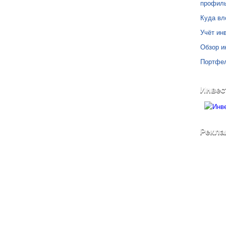
профил
Куда вл
Учёт инв
Обзор и
Портфе
Инвес
Рекла
©
Блог Свободного Инвестора