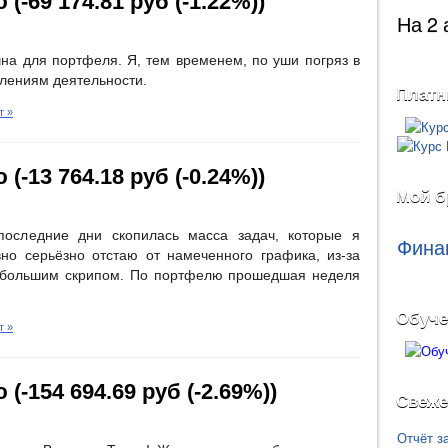
(-69 174.81 руб (-1.22%))
На 2 
чна для портфеля. Я, тем временем, по уши погряз в
влениям деятельности.
Платн
т »
(-13 764.18 руб (-0.24%))
Мой б
 последние дни скопилась масса задач, которые я
Фина
вно серьёзно отстаю от намеченного графика, из-за
с большим скрипом. По портфелю прошедшая неделя
Обуче
т »
(-154 694.69 руб (-2.69%))
Свеже
Отчёт з