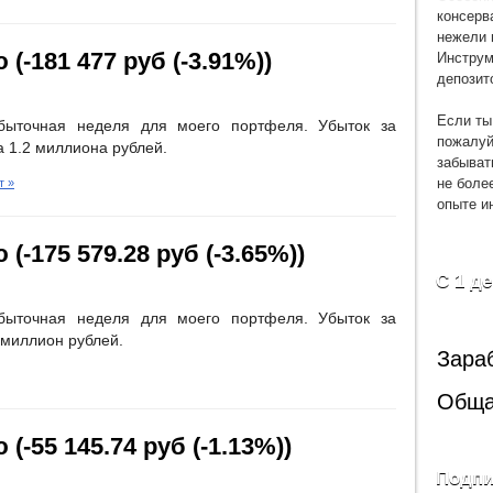
консерв
нежели 
Инструм
(-181 477 руб (-3.91%))
депозит
Если ты
убыточная неделя для моего портфеля. Убыток за
пожалуй
а 1.2 миллиона рублей.
забыват
не боле
т »
опыте и
(-175 579.28 руб (-3.65%))
С 1 д
убыточная неделя для моего портфеля. Убыток за
 миллион рублей.
Зара
Обща
(-55 145.74 руб (-1.13%))
Подпи