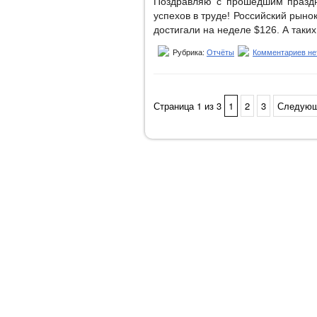
Поздравляю с прошедшим праздн
успехов в труде! Российский рынок
достигали на неделе $126. А таких
Рубрика:
Отчёты
Комментариев не
Страница 1 из 3
1
2
3
Следующ