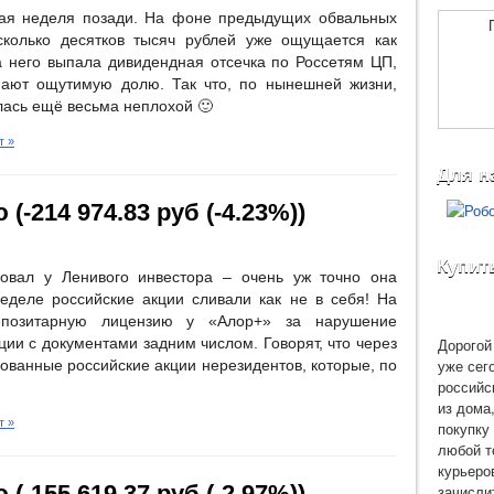
ная неделя позади. На фоне предыдущих обвальных
сколько десятков тысяч рублей уже ощущается как
а него выпала дивидендная отсечка по Россетям ЦП,
ают ощутимую долю. Так что, по нынешней жизни,
ась ещё весьма неплохой 🙂
т »
Для н
(-214 974.83 руб (-4.23%))
Купит
вовал у Ленивого инвестора – очень уж точно она
деле российские акции сливали как не в себя! На
епозитарную лицензию у «Алор+» за нарушение
Дорогой 
ии с документами задним числом. Говорят, что через
уже сег
ованные российские акции нерезидентов, которые, по
российс
из дома
т »
покупку 
любой т
курьеро
(-155 619.37 руб (-2.97%))
зачисли