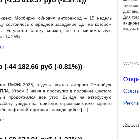
течение
дистанц
Для тог
Индекс Мосбиржи обновил антирекорд – 15 недель
акцион
цу состоялось очередное заседание ЦБ, на котором
акции» 
сь. Регулятор ставку снизил, но на минимальную
 до 14.25%.
т »
Услуг
(-44 182.66 руб (-0.81%))
Откр
ам ПМЭФ-2026, в день начала которого Петербург
Сост
БПЛА. Утром 3 июня я проснулся в половине шестого
орый продолжался всё утро. Выйдя на автобусную
Рекл
работу, увидел на горизонте огромный столб чёрного
ажён нефтяной терминал, находящийся […]
т »
Капит