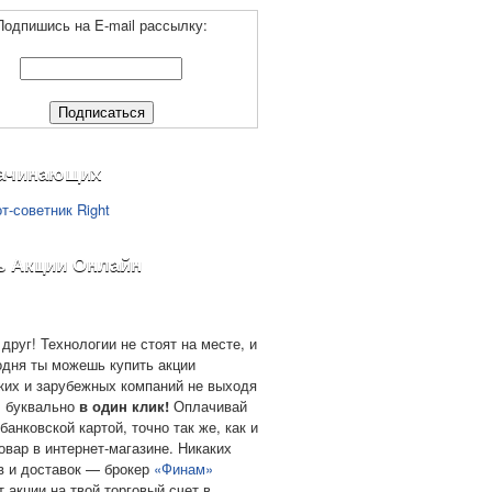
Подпишись на E-mail рассылку:
ачинающих
ь Акции Онлайн
друг! Технологии не стоят на месте, и
одня ты можешь купить акции
ких и зарубежных компаний не выходя
, буквально
в один клик!
Оплачивай
банковской картой, точно так же, как и
овар в интернет-магазине. Никаких
в и доставок — брокер
«Финам»
т акции на твой торговый счет в