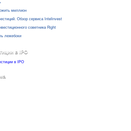
ь
ожить миллион
естиций. Обзор сервиса Intelinvest
нвестиционного советника Right
ль лежебоки
тиции в IPO
ма