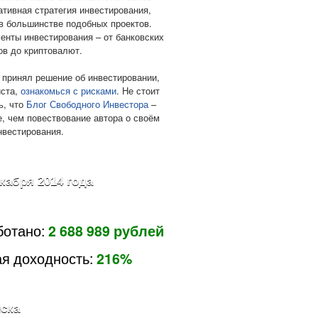
ативная стратегия инвестирования,
в большинстве подобных проектов.
енты инвестирования – от банковских
ов до криптовалют.
 принял решение об инвестировании,
ста,
ознакомься с рисками
. Не стоит
ь, что
Блог Свободного Инвестора
–
е, чем повествование автора о своём
нвестирования.
екабря 2014 года
ботано:
2 688 989 рублей
я доходность:
216%
ска