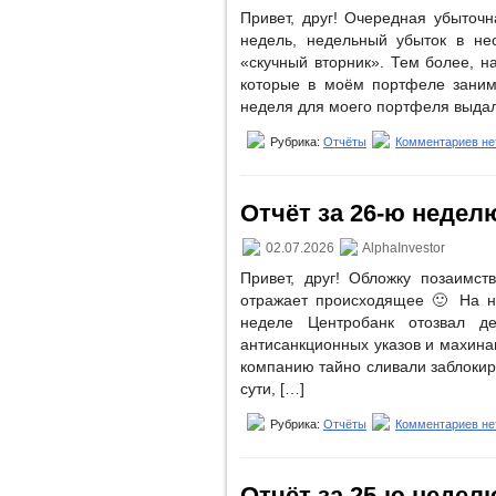
Привет, друг! Очередная убыточ
недель, недельный убыток в не
«скучный вторник». Тем более, н
которые в моём портфеле заним
неделя для моего портфеля выдал
Рубрика:
Отчёты
Комментариев не
Отчёт за 26-ю неделю 
02.07.2026
AlphaInvestor
Привет, друг! Обложку позаимст
отражает происходящее 🙂 На не
неделе Центробанк отозвал д
антисанкционных указов и махинац
компанию тайно сливали заблокир
сути, […]
Рубрика:
Отчёты
Комментариев не
Отчёт за 25-ю неделю 