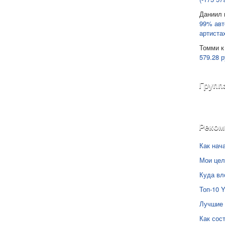
Даниил
99% авт
артиста
Томми
к
579.28 р
Групп
Реко
Как нач
Мои цел
Куда вл
Топ-10 
Лучшие 
Как сос