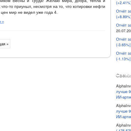
иком Весны и Труда! Желаю мира, добра, тепла и
(+2.41%)
 что-то приуныл, несмотря на то, что котировки нефти
Отчёт з
 цен мир не видел уже года 4.
(+8.89%)
т »
Отчёт за
20.07.2
Отчёт з
ая »
(-3.65%)
Отчёт з
(-1.13%)
Свежи
AlphaInv
лучше 9
ИИ-арти
AlphaInv
лучше 9
ИИ-арти
AlphaInv
(-175 57