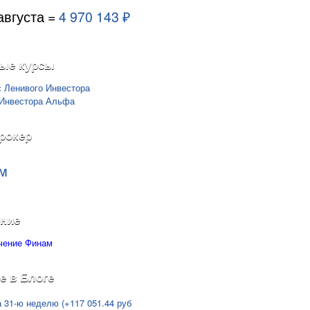
августа =
4 970 143 ₽
ые курсы
рокер
м
ние
е в Блоге
а 31-ю неделю (+117 051.44 руб