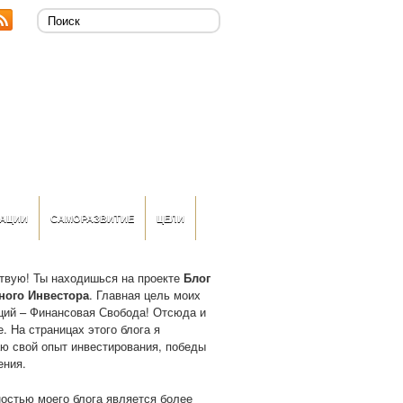
АЦИИ
САМОРАЗВИТИЕ
ЦЕЛИ
твую! Ты находишься на проекте
Блог
ного Инвестора
. Главная цель моих
ций – Финансовая Свобода! Отсюда и
. На страницах этого блога я
ю свой опыт инвестирования, победы
ения.
остью моего блога является более