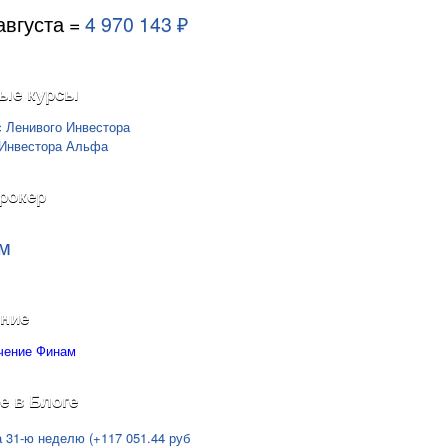
августа =
4 970 143 ₽
ые курсы
рокер
м
ние
е в Блоге
а 31-ю неделю (+117 051.44 руб