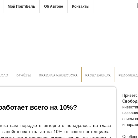
Мой Портфель
Об Авторе
Контакты
ЫСЛИ
ОТЧЁТЫ
ПРАВИЛА ИНВЕСТОРА
РАЗВЛЕЧЕНИЯ
РЕКОМЕНД
Приветс
Свобод
работает всего на 10%?
инвести
название
описыва
и пораж
няка вам нередко в интернете попадалось на глаза
а задействован только на 10% от своего потенциала.
Особенн
льзуют это интересное высказывание, на котором и