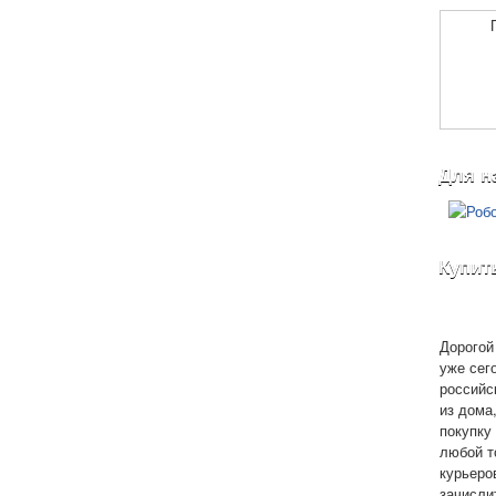
Для н
Купит
Дорогой 
уже сег
российс
из дома
покупку 
любой т
курьеро
зачисли