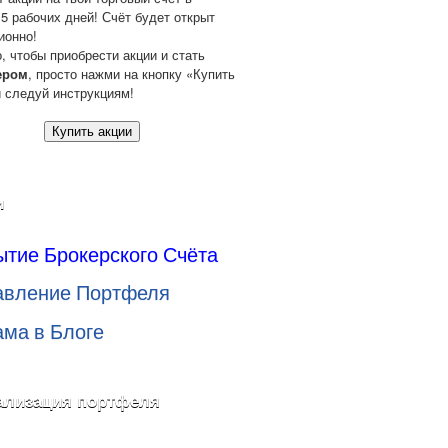
 5 рабочих дней! Счёт будет открыт
ионно!
о, чтобы приобрести акции и стать
ером
, просто нажми на кнопку «Купить
и следуй инструкциям!
Купить акции
и
ытие Брокерского Счёта
авление Портфеля
ама в Блоге
ализация портфеля