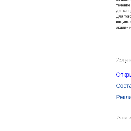
течение
дистанц
Для тог
акцион
акции» 
Услуг
Откр
Сост
Рекл
Капит