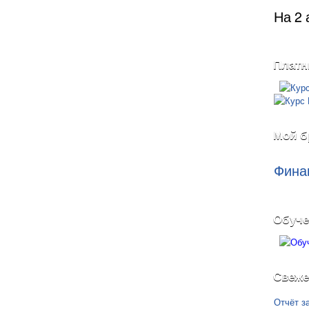
На 2 
Платн
Мой б
Фина
Обуче
Свеже
Отчёт з