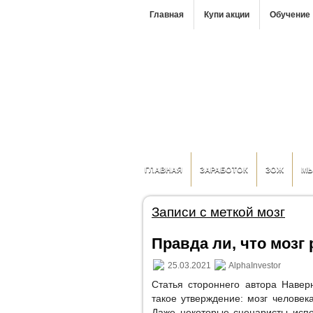
Главная
Купи акции
Обучение
ГЛАВНАЯ
ЗАРАБОТОК
ЗОЖ
М
Записи с меткой мозг
Правда ли, что мозг 
25.03.2021
AlphaInvestor
Статья стороннего автора Навер
такое утверждение: мозг человек
Даже некоторые сценаристы испо