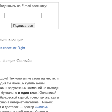
Подпишись на E-mail рассылку:
ачинающих
ь Акции Онлайн
друг! Технологии не стоят на месте, и
одня ты можешь купить акции
ких и зарубежных компаний не выходя
, буквально
в один клик!
Оплачивай
банковской картой, точно так же, как и
овар в интернет-магазине. Никаких
в и доставок — брокер
«Финам»
т акции на твой торговый счет в