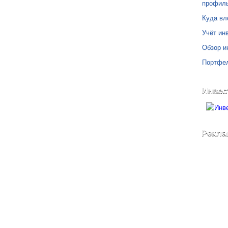
профил
Куда вл
Учёт инв
Обзор и
Портфе
Инвес
Рекла
©
Блог Свободного Инвестора