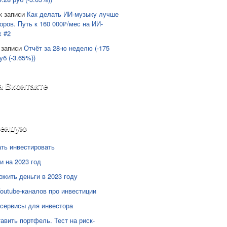
к записи
Как делать ИИ-музыку лучше
оров. Путь к 160 000₽/мес на ИИ-
х #2
 записи
Отчёт за 28-ю неделю (-175
уб (-3.65%))
а Вконтакте
мендую
ать инвестировать
и на 2023 год
ожить деньги в 2023 году
Youtube-каналов про инвестиции
сервисы для инвестора
тавить портфель. Тест на риск-