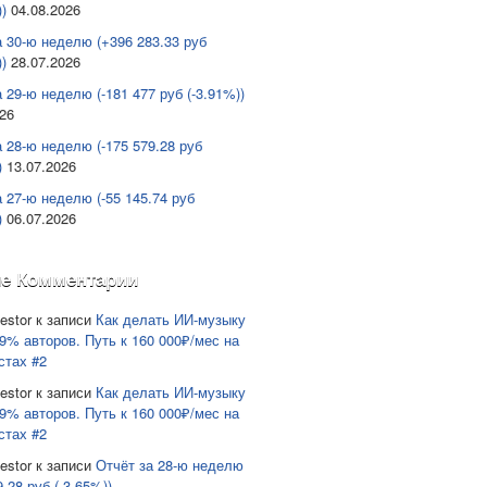
)
04.08.2026
а 30-ю неделю (+396 283.33 руб
)
28.07.2026
 29-ю неделю (-181 477 руб (-3.91%))
026
а 28-ю неделю (-175 579.28 руб
)
13.07.2026
а 27-ю неделю (-55 145.74 руб
)
06.07.2026
е Комментарии
estor
к записи
Как делать ИИ-музыку
9% авторов. Путь к 160 000₽/мес на
стах #2
estor
к записи
Как делать ИИ-музыку
9% авторов. Путь к 160 000₽/мес на
стах #2
estor
к записи
Отчёт за 28-ю неделю
9.28 руб (-3.65%))