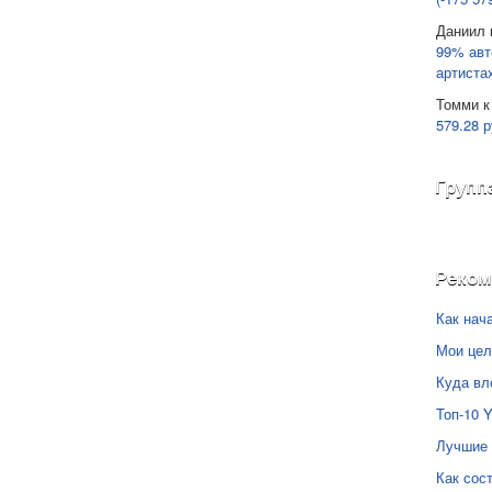
Даниил
99% авт
артиста
Томми
к
579.28 р
Групп
Реко
Как нач
Мои цел
Куда вл
Топ-10 
Лучшие 
Как сос