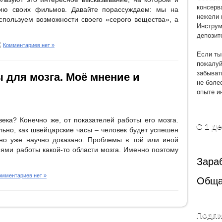
консерв
ию своих фильмов. Давайте порассуждаем: мы на
нежели 
спользуем возможности своего «серого вещества», а
Инструм
депозит
Комментариев нет »
Если ты
пожалуй
забыват
 для мозга. Моё мнение и
не боле
опыте и
века? Конечно же, от показателей работы его мозга.
С 1 д
льно, как швейцарские часы – человек будет успешен
вно уже научно доказано. Проблемы в той или иной
ями работы какой-то области мозга. Именно поэтому
Зара
омментариев нет »
Обща
Подпи