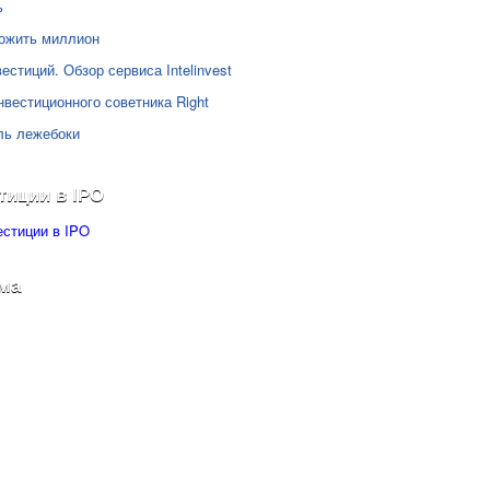
ь
ожить миллион
естиций. Обзор сервиса Intelinvest
нвестиционного советника Right
ль лежебоки
тиции в IPO
ма