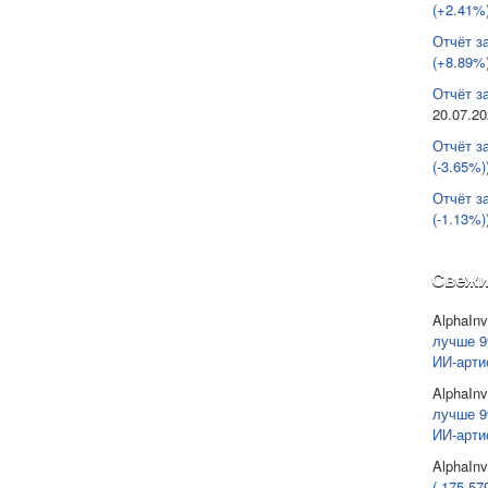
(+2.41%)
Отчёт з
(+8.89%)
Отчёт за
20.07.2
Отчёт з
(-3.65%)
Отчёт з
(-1.13%)
Свежи
AlphaInv
лучше 9
ИИ-арти
AlphaInv
лучше 9
ИИ-арти
AlphaInv
(-175 57