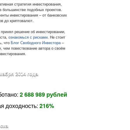
ативная стратегия инвестирования,
в большинстве подобных проектов.
енты инвестирования – от банковских
ов до криптовалют.
 принял решение об инвестировании,
ста,
ознакомься с рисками
. Не стоит
ь, что
Блог Свободного Инвестора
–
е, чем повествование автора о своём
нвестирования.
екабря 2014 года
ботано:
2 688 989 рублей
я доходность:
216%
ска