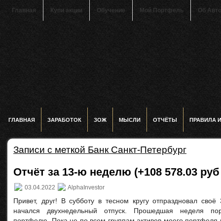
Главная
Купи акции
Обучение
Мой Портфель
Об Авт
ГЛАВНАЯ
ЗАРАБОТОК
ЗОЖ
МЫСЛИ
ОТЧЁТЫ
ПРАВИЛА 
Записи с меткой Банк Санкт-Петербург
Отчёт за 13-ю неделю (+108 578.03 руб 
03.04.2022
AlphaInvestor
Привет, друг! В субботу в тесном кругу отпраздновал своё
начался двухнедельный отпуск. Прошедшая неделя по
портфелю. Пока не по всем группам активов моего портфеля 