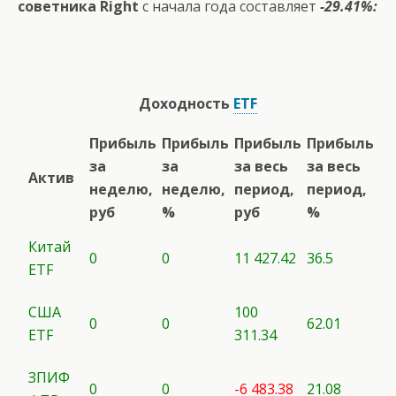
советника Right
с начала года составляет
-29.41%:
Доходность
ETF
Прибыль
Прибыль
Прибыль
Прибыль
за
за
за весь
за весь
Актив
неделю,
неделю,
период,
период,
руб
%
руб
%
Китай
0
0
11 427.42
36.5
ETF
США
100
0
0
62.01
ETF
311.34
ЗПИФ
0
0
-6 483.38
21.08