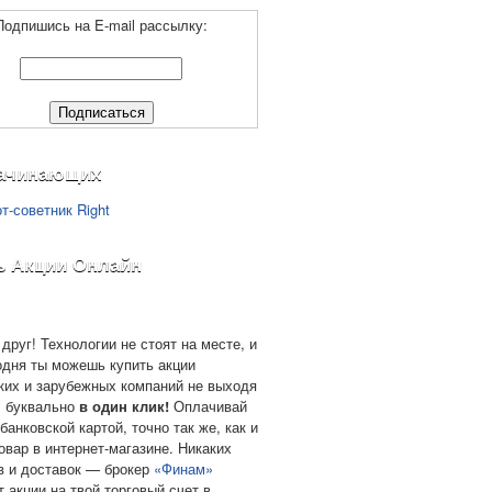
Подпишись на E-mail рассылку:
ачинающих
ь Акции Онлайн
друг! Технологии не стоят на месте, и
одня ты можешь купить акции
ких и зарубежных компаний не выходя
, буквально
в один клик!
Оплачивай
банковской картой, точно так же, как и
овар в интернет-магазине. Никаких
в и доставок — брокер
«Финам»
т акции на твой торговый счет в