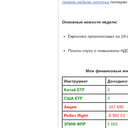
первую неделю отпуска
потерял 
Основные новости недели:
Евросоюз проголосовал за 19-
Пошли слухи о повышении НД
Мои финансовые инс
Инструмент
Доходност
Китай ETF
0
США
ETF
0
Акции
-167 695
Робот
Right
-8 382.53
ЗПИФ ФПР
5 665