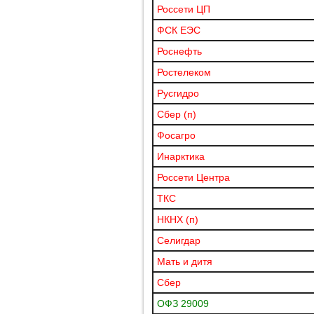
Россети ЦП
ФСК ЕЭС
Роснефть
Ростелеком
Русгидро
Сбер (п)
Фосагро
Инарктика
Россети Центра
ТКС
НКНХ (п)
Селигдар
Мать и дитя
Сбер
ОФЗ 29009