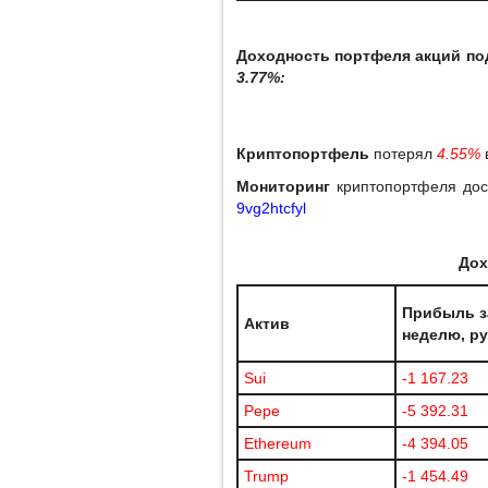
Доходность портфеля акций под
3.77%:
Криптопортфель
потерял
4.55%
Мониторинг
криптопортфеля дос
9vg2htcfyl
Дох
Прибыль з
Актив
неделю, р
Sui
-1 167.23
Pepe
-5 392.31
Ethereum
-4 394.05
Trump
-1 454.49