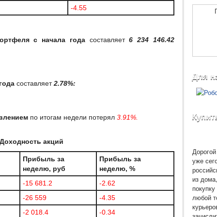
-4.55
портфеля с начала года
составляет
6 234 146.42
Для н
года
составляет
2.78%:
Купит
авлением
по итогам недели потерял
3.91%.
Доходность акций
Дорогой 
Прибыль за
Прибыль за
уже сег
неделю, руб
неделю, %
российс
из дома
-15 681.2
-2.62
покупку 
любой т
-26 559
-4.35
курьеро
-2 018.4
-0.34
зачисли