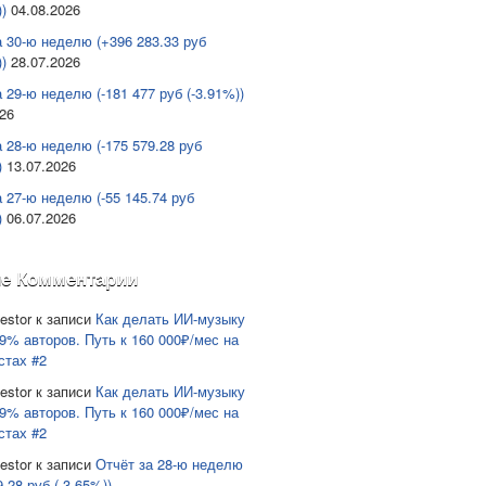
)
04.08.2026
а 30-ю неделю (+396 283.33 руб
)
28.07.2026
 29-ю неделю (-181 477 руб (-3.91%))
026
а 28-ю неделю (-175 579.28 руб
)
13.07.2026
а 27-ю неделю (-55 145.74 руб
)
06.07.2026
е Комментарии
estor
к записи
Как делать ИИ-музыку
9% авторов. Путь к 160 000₽/мес на
стах #2
estor
к записи
Как делать ИИ-музыку
9% авторов. Путь к 160 000₽/мес на
стах #2
estor
к записи
Отчёт за 28-ю неделю
9.28 руб (-3.65%))