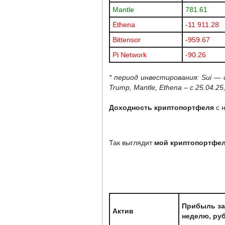
Mantle
781.61
Ethena
-11 911.28
Bittensor
-959.67
Pi Network
-90.26
* период инвестирования:
Sui
— 
Trump
,
Mantle
,
Ethena
– с 25.04.25
Доходность криптопортфеля
с н
Так выглядит
мой криптопортфе
Прибыль за
Актив
неделю, ру