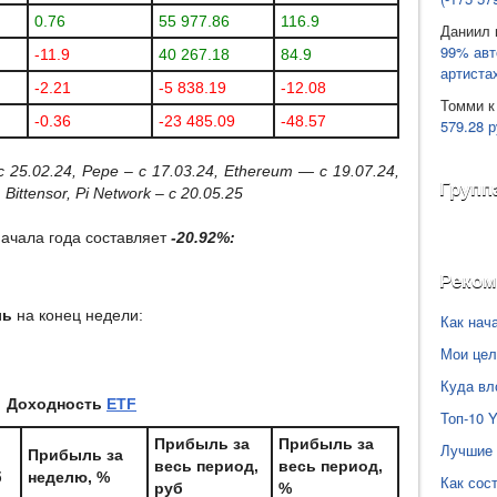
0.76
55 977.86
116.9
Даниил
99% авт
-11.9
40 267.18
84.9
артиста
-2.21
-5 838.19
-12.08
Томми
к
-0.36
-23 485.09
-48.57
579.28 р
с 25.02.24,
Pepe
– с 17.03.24, Ethereum — с 19.07.24,
Групп
,
Bittensor
,
Pi
Network
– с 20.05.25
ачала года составляет
-20.92%:
Реко
ль
на конец недели:
Как нач
Мои цел
Куда вл
Доходность
ETF
Топ-10 
Прибыль за
Прибыль за
Лучшие 
Прибыль за
весь период,
весь период,
б
неделю, %
Как сос
руб
%