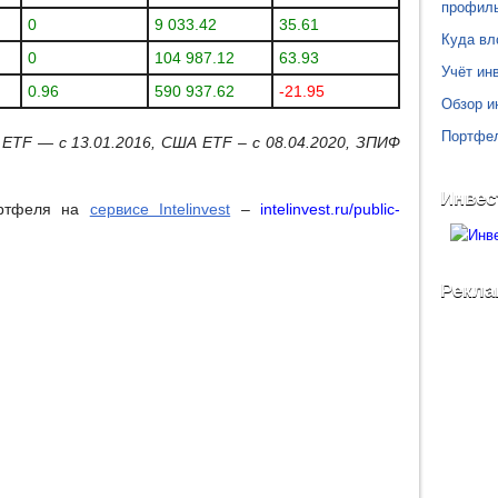
профил
0
9 033.42
35.61
Куда вл
0
104 987.12
63.93
Учёт инв
0.96
590 937.62
-21.95
Обзор и
Портфе
 ETF — с 13.01.2016, США
ETF
– с 08.04.2020, ЗПИФ
Инвес
ортфеля на
сервисе Intelinvest
–
intelinvest.ru/public-
Рекла