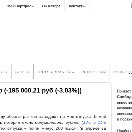
Мой Портфель
Об Авторе
Контакты
ЫСЛИ
ОТЧЁТЫ
ПРАВИЛА ИНВЕСТОРА
РАЗВЛЕЧЕНИЯ
РЕКОМЕНД
(-195 000.21 руб (-3.03%))
Приветс
Свобод
инвести
название
описыва
году обвалы рынков выпадают на мои отпуска. В мой
и пораж
ь потерял около
полумиллиона рублей (
13-я
и
14-я
елю отпуска – почти минус
200 тысяч (в апреле за
Особенн