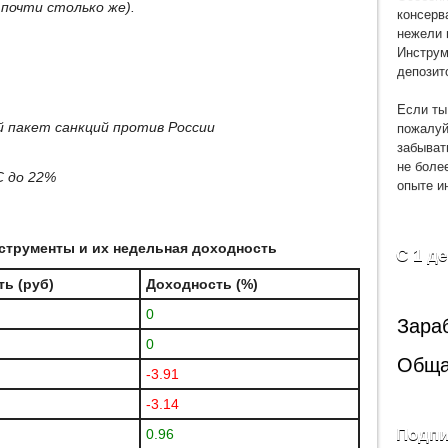
почти столько же).
консерв
нежели 
Инструм
депозит
Если ты
пожалуй
й пакет санкций против России
забыват
не боле
С до 22%
опыте и
трументы и их недельная доходность
С 1 д
ь (руб)
Доходность (%)
0
Зара
0
Обща
-3.91
-3.14
Подпи
0.96