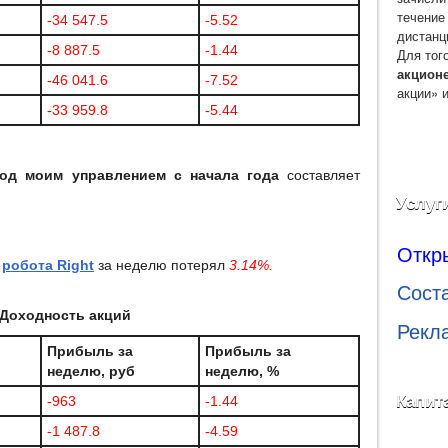
течение
-34 547.5
-5.52
дистанц
-8 887.5
-1.44
Для тог
акцион
-46 041.6
-7.52
акции» 
-33 959.8
-5.44
од моим управлением с начала года
составляет
Услуг
Откр
м
робота Right
за неделю потерял
3.14%.
Сост
Доходность акций
Рекл
Прибыль за
Прибыль за
неделю, руб
неделю, %
Капит
-963
-1.44
-1 487.8
-4.59