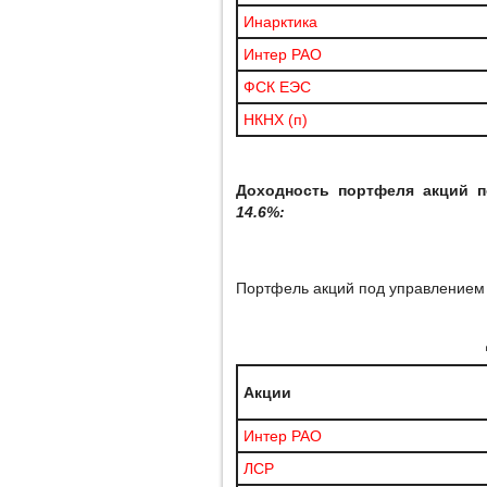
Инарктика
Интер РАО
ФСК ЕЭС
НКНХ (п)
Доходность портфеля акций п
14.6%:
Портфель акций под управление
Акции
Интер РАО
ЛСР