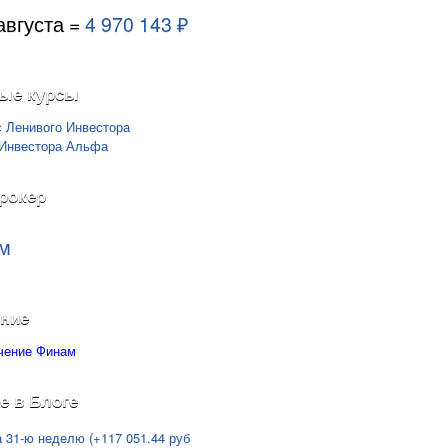
августа =
4 970 143 ₽
ые курсы
рокер
м
ние
е в Блоге
а 31-ю неделю (+117 051.44 руб