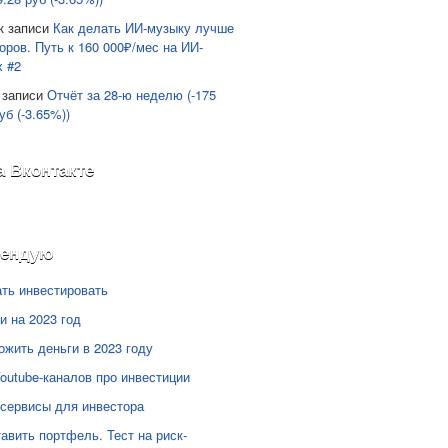
к записи
Как делать ИИ-музыку лучше
оров. Путь к 160 000₽/мес на ИИ-
х #2
 записи
Отчёт за 28-ю неделю (-175
уб (-3.65%))
а Вконтакте
мендую
ать инвестировать
и на 2023 год
ожить деньги в 2023 году
Youtube-каналов про инвестиции
сервисы для инвестора
тавить портфель. Тест на риск-