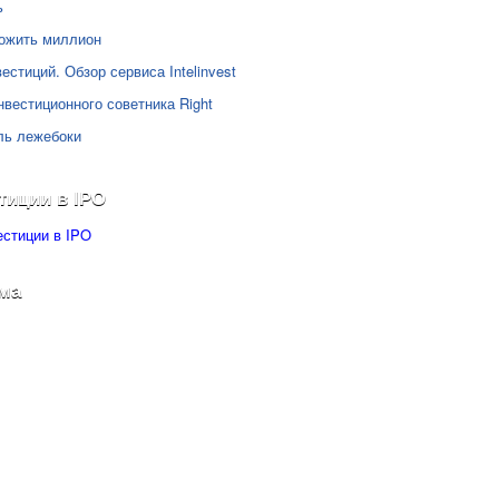
ь
ожить миллион
естиций. Обзор сервиса Intelinvest
нвестиционного советника Right
ль лежебоки
тиции в IPO
ма