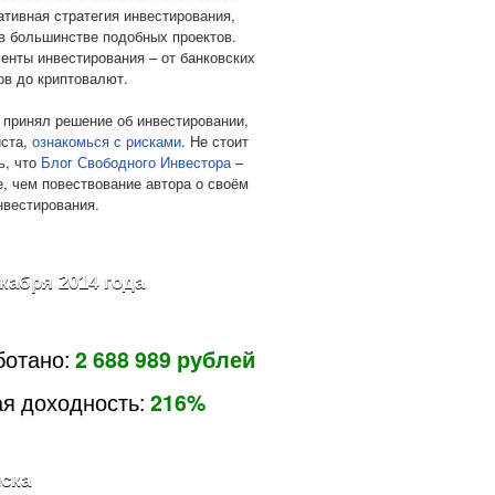
ативная стратегия инвестирования,
в большинстве подобных проектов.
енты инвестирования – от банковских
ов до криптовалют.
 принял решение об инвестировании,
ста,
ознакомься с рисками
. Не стоит
ь, что
Блог Свободного Инвестора
–
е, чем повествование автора о своём
нвестирования.
екабря 2014 года
ботано:
2 688 989 рублей
я доходность:
216%
ска