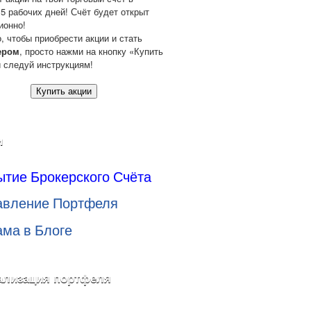
 5 рабочих дней! Счёт будет открыт
ионно!
о, чтобы приобрести акции и стать
ером
, просто нажми на кнопку «Купить
и следуй инструкциям!
Купить акции
и
ытие Брокерского Счёта
авление Портфеля
ама в Блоге
ализация портфеля