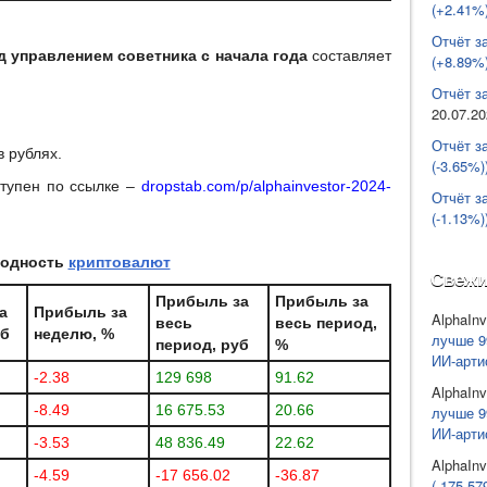
(+2.41%)
Отчёт з
 управлением советника с начала года
составляет
(+8.89%)
Отчёт за
20.07.2
Отчёт з
в рублях.
(-3.65%)
тупен по ссылке –
dropstab.com/p/alphainvestor-2024-
Отчёт з
(-1.13%)
одность
криптовалют
Свежи
Прибыль за
Прибыль за
а
Прибыль за
AlphaInv
весь
весь период,
уб
неделю, %
лучше 9
период, руб
%
ИИ-арти
-2.38
129 698
91.62
AlphaInv
-8.49
16 675.53
20.66
лучше 9
ИИ-арти
-3.53
48 836.49
22.62
AlphaInv
-4.59
-17 656.02
-36.87
(-175 57