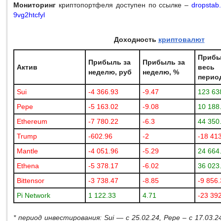
Мониторинг
криптопортфеля доступен по ссылке –
dropstab
9vg2htcfyl
Доходность
криптовалют
Прибы
Прибыль за
Прибыль за
Актив
весь
неделю, руб
неделю, %
период
Sui
-4 366.93
-9.47
123 63
Pepe
-5 163.02
-9.08
10 188
Ethereum
-7 780.22
-6.3
44 350
Trump
-602.96
-2
-18 41
Mantle
-4 051.96
-5.29
24 664
Ethena
-5 378.17
-6.02
36 023
Bittensor
-3 738.47
-8.85
-9 856
Pi Network
1 122.33
4.71
-23 39
* период инвестирования:
Sui
— с 25.02.24,
Pepe
– с 17.03.2