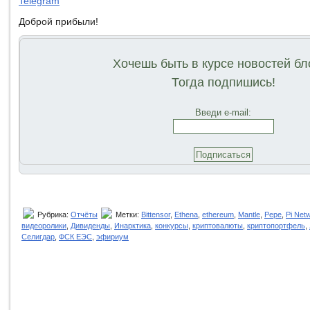
Telegram
Доброй прибыли!
Хочешь быть в курсе новостей бл
Тогда подпишись!
Введи e-mail:
Рубрика:
Отчёты
Метки:
Bittensor
,
Ethena
,
ethereum
,
Mantle
,
Pepe
,
Pi Net
видеоролики
,
Дивиденды
,
Инарктика
,
конкурсы
,
криптовалюты
,
криптопортфель
,
Селигдар
,
ФСК ЕЭС
,
эфириум