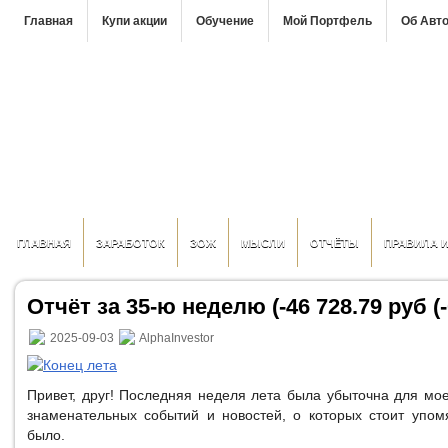
Главная
Купи акции
Обучение
Мой Портфель
Об Авт
ГЛАВНАЯ
ЗАРАБОТОК
ЗОЖ
МЫСЛИ
ОТЧЁТЫ
ПРАВИЛА 
Отчёт за 35-ю неделю (-46 728.79 руб (-
2025-09-03
AlphaInvestor
Привет, друг! Последняя неделя лета была убыточна для мо
знаменательных событий и новостей, о которых стоит упомя
было.