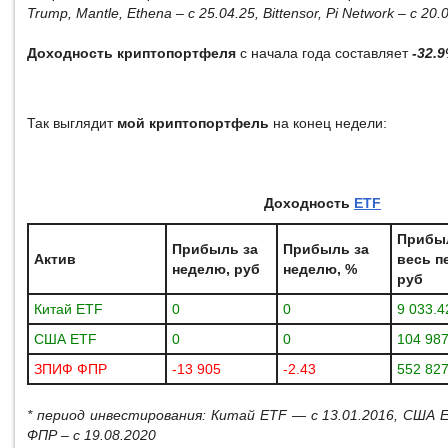
Trump
,
Mantle
,
Ethena
– с 25.04.25,
Bittensor
,
Pi
Network
– с 20.
Доходность криптопортфеля
с начала года составляет
-32.9
Так выглядит
мой криптопортфель
на конец недели:
Доходность
ETF
Прибы
Прибыль за
Прибыль за
Актив
весь п
неделю, руб
неделю, %
руб
Китай ETF
0
0
9 033.4
США ETF
0
0
104 987
ЗПИФ ФПР
-13 905
-2.43
552 827
* период инвестирования: Китай ETF — с 13.01.2016, США
ФПР – с 19.08.2020