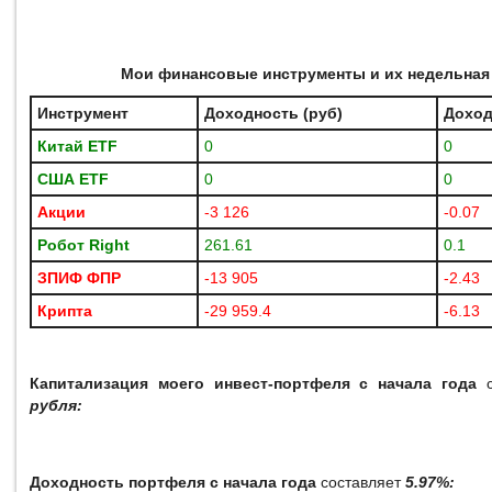
Мои финансовые инструменты и их недельная
Инструмент
Доходность (руб)
Доход
Китай ETF
0
0
США
ETF
0
0
Акции
-3 126
-0.07
Робот
Right
261.61
0.1
ЗПИФ ФПР
-13 905
-2.43
Крипта
-29 959.4
-6.13
Капитализация моего инвест-портфеля с начала года
с
рубля:
Доходность портфеля с начала года
составляет
5.97%: