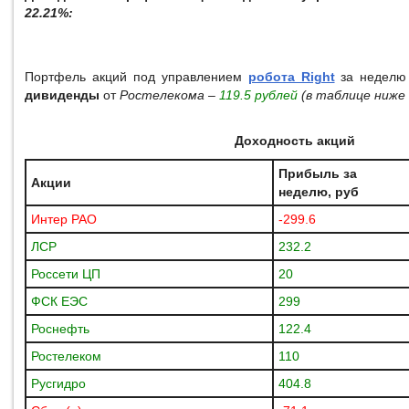
22.21%:
Портфель акций под управлением
робота Right
за неделю
дивиденды
от
Ростелекома –
119.5 рублей
(в таблице ниже 
Доходность акций
Прибыль за
Акции
неделю, руб
Интер РАО
-299.6
ЛСР
232.2
Россети ЦП
20
ФСК ЕЭС
299
Роснефть
122.4
Ростелеком
110
Русгидро
404.8