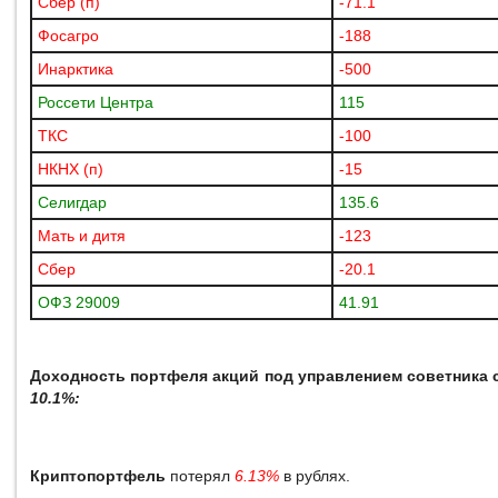
Сбер (п)
-71.1
Фосагро
-188
Инарктика
-500
Россети Центра
115
ТКС
-100
НКНХ (п)
-15
Селигдар
135.6
Мать и дитя
-123
Сбер
-20.1
ОФЗ 29009
41.91
Доходность портфеля акций под управлением советника с
10.1%:
Криптопортфель
потерял
6.13%
в рублях.