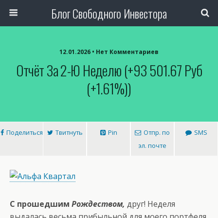
Блог Свободного Инвестора
12.01.2026 • Нет Комментариев
Отчёт За 2-Ю Неделю (+93 501.67 Руб
(+1.61%))
Поделиться
Твитнуть
Pin
Отпр. по
SMS
эл. почте
С прошедшим
Рождеством,
друг! Неделя
выдалась весьма прибыльной для моего портфеля.