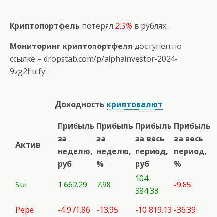
Криптопортфель
потерял
2.3%
в рублях.
Мониторинг криптопортфеля
доступен по
ссылке –
dropstab.com/p/alphainvestor-2024-
9vg2htcfyl
Доходность
криптовалют
Прибыль
Прибыль
Прибыль
Прибыль
за
за
за весь
за весь
Актив
неделю,
неделю,
период,
период,
руб
%
руб
%
104
Sui
1 662.29
7.98
-9.85
384.33
Pepe
-4 971.86
-13.95
-10 819.13
-36.39