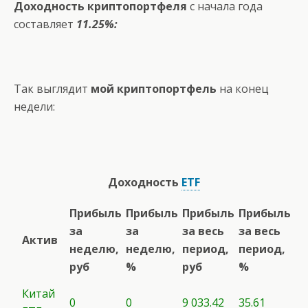
Доходность криптопортфеля
с начала года
составляет
11.25%:
Так выглядит
мой криптопортфель
на конец
недели:
Доходность
ETF
Прибыль
Прибыль
Прибыль
Прибыль
за
за
за весь
за весь
Актив
неделю,
неделю,
период,
период,
руб
%
руб
%
Китай
0
0
9 033.42
35.61