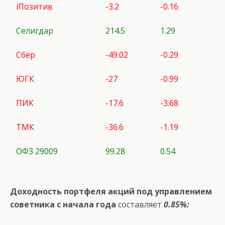
iПозитив
-3.2
-0.16
Селигдар
214.5
1.29
Сбер
-49.02
-0.29
ЮГК
-27
-0.99
ПИК
-17.6
-3.68
ТМК
-36.6
-1.19
ОФЗ 29009
99.28
0.54
Доходность портфеля акций под управлением
советника с начала года
составляет
0.85%: