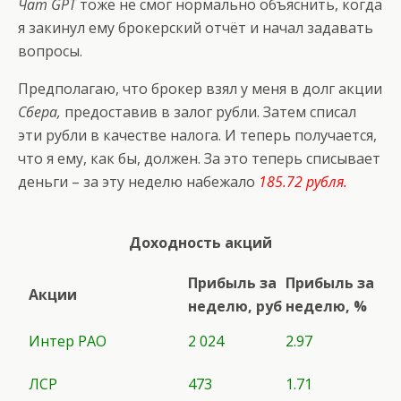
Чат GPT
тоже не смог нормально объяснить, когда
я закинул ему брокерский отчёт и начал задавать
вопросы.
Предполагаю, что брокер взял у меня в долг акции
Сбера,
предоставив в залог рубли. Затем списал
эти рубли в качестве налога. И теперь получается,
что я ему, как бы, должен. За это теперь списывает
деньги – за эту неделю набежало
185.72 рубля.
Доходность акций
Прибыль за
Прибыль за
Акции
неделю, руб
неделю, %
Интер РАО
2 024
2.97
ЛСР
473
1.71