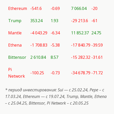
Ethereum
-541.6
-0.69
7 066.04
-20
Trump
353.24
1.93
-29 213.6
-61
Mantle
-4 043.29
-6.34
11 852.37
24.75
Ethena
-1 708.83
-5.38
-17 840.79
-39.59
Bittensor
2 610.84
8.57
-15 282.32
-31.61
Pi
-100.25
-0.73
-34 678.79
-71.72
Network
* период инвестирования:
Sui
— с 25.02.24,
Pepe
– с
17.03.24, Ethereum — с 19.07.24,
Trump
,
Mantle
,
Ethena
– с 25.04.25,
Bittensor
,
Pi
Network
– с 20.05.25