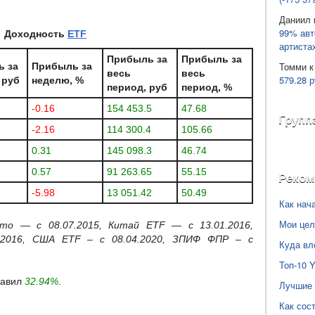
Даниил
99% авт
Доходность
ETF
артиста
Прибыль за
Прибыль за
Томми
к
ь за
Прибыль за
весь
весь
579.28 р
 руб
неделю, %
период, руб
период, %
-0.16
154 453.5
47.68
Групп
-2.16
114 300.4
105.66
0.31
145 098.3
46.74
0.57
91 263.65
55.15
Реко
-5.98
13 051.42
50.49
Как нач
Мои цел
ото — с 08.07.2015, Китай ETF — с 13.01.2016,
5.2016, США
ETF
– с 08.04.2020, ЗПИФ ФПР – с
Куда вл
Топ-10 
бавил
32.94%
.
Лучшие 
Как сос