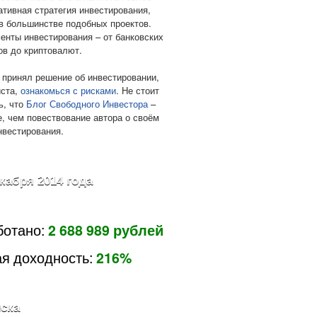
ативная стратегия инвестирования,
в большинстве подобных проектов.
енты инвестирования – от банковских
ов до криптовалют.
 принял решение об инвестировании,
ста,
ознакомься с рисками
. Не стоит
ь, что
Блог Свободного Инвестора
–
е, чем повествование автора о своём
нвестирования.
екабря 2014 года
ботано:
2 688 989 рублей
я доходность:
216%
ска