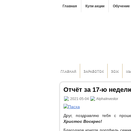
Главная
Купи акции
Обучение
ГЛАВНАЯ
ЗАРАБОТОК
ЗОЖ
М
Отчёт за 17-ю неделю
2021-05-04
AlphaInvestor
Друг, поздравляю тебя c про
Христос Воскрес!
Благодаря крипте портфель сем