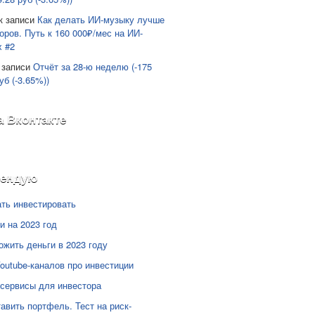
к записи
Как делать ИИ-музыку лучше
оров. Путь к 160 000₽/мес на ИИ-
х #2
 записи
Отчёт за 28-ю неделю (-175
уб (-3.65%))
а Вконтакте
мендую
ать инвестировать
и на 2023 год
ожить деньги в 2023 году
Youtube-каналов про инвестиции
сервисы для инвестора
тавить портфель. Тест на риск-