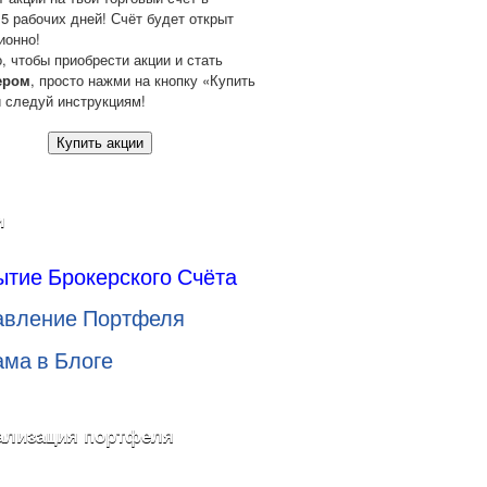
 5 рабочих дней! Счёт будет открыт
ионно!
о, чтобы приобрести акции и стать
ером
, просто нажми на кнопку «Купить
и следуй инструкциям!
Купить акции
и
ытие Брокерского Счёта
авление Портфеля
ама в Блоге
ализация портфеля