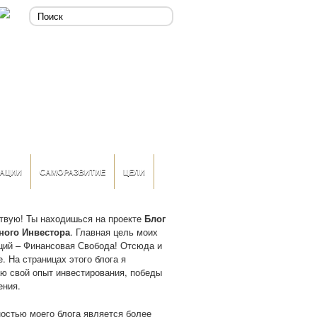
АЦИИ
САМОРАЗВИТИЕ
ЦЕЛИ
твую! Ты находишься на проекте
Блог
ного Инвестора
. Главная цель моих
ций – Финансовая Свобода! Отсюда и
. На страницах этого блога я
ю свой опыт инвестирования, победы
ения.
остью моего блога является более