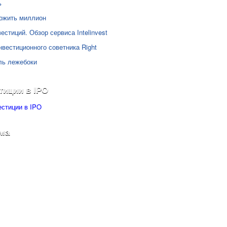
ь
ожить миллион
естиций. Обзор сервиса Intelinvest
нвестиционного советника Right
ль лежебоки
тиции в IPO
ма