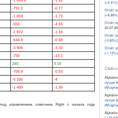
-1 899.8
-1.52
(+2.41%)
-791.2
-0.77
Отчёт з
(+8.89%)
-1 859
-1.73
Отчёт за
-550
-4.55
20.07.2
-1 872
-1.18
Отчёт з
(-3.65%)
-644.8
-0.58
Отчёт з
-3 900
-3.33
(-1.13%)
-750
-13.2
240
0.16
Свежи
-706.8
-0.53
AlphaInv
-5 200
-4
лучше 9
ИИ-арти
-1 400
-1.26
AlphaInv
лучше 9
од управлением советника Right с начала года
ИИ-арти
AlphaInv
(-175 57