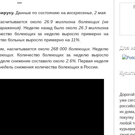
***
вирусу.
Данные по состоянию на
воскресенье, 2 мая.
асчитывается около
26.9 миллиона болеющих (не
аражения)
. Неделю назад было около
26.3 миллиона
ичество болеющих за неделю выросло примерно на
ство больных выросло примерно на
11%
.
Для н
м, насчитывается около
268 000 болеющих
. Неделю
леющих
. Количество болеющих за неделю выросло
еделе снижение составило около
2.6%
. Первая неделя
недель
снижения количества болеющих в России.
Купит
Дорогой 
уже сег
российс
из дома
покупку 
любой т
курьеро
зачисли