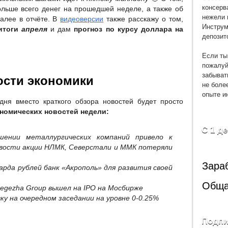
консерв
ольше всего денег на прошедшей неделе, а также об
нежели 
алее в отчёте. В
видеоверсии
также расскажу о том,
Инструм
итоги
апреля
и дам
прогноз по курсу доллара на
депозит
Если ты
пожалуй
забыват
ости экономики
не боле
опыте и
дня вместо краткого обзора новостей будет просто
номических новостей недели:
С 1 д
шении металлургических компаний привело к
овости акции НЛМК, Северстали и ММК потеряли
Зара
арда рублей банк «Акрополь» для развития своей
Обща
egezha Group вышел на IPO на Мосбирже
у на очередном заседании на уровне 0-0.25%
Подпи