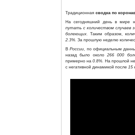
Традиционная
сводка по корона
На сегодняшний день в мире н
путать с количеством случаев з
болеющих
. Таким образом, кол
2.3%
. За прошлую неделю количе
В
России
, по официальным данны
назад было около
266 000 бо
примерно на
0.8%
. На прошлой н
с негативной динамикой после
15 