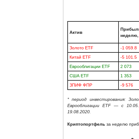
Прибыл
Актив
неделю,
Золото ETF
-1 059.8
Китай ETF
-5 101.5
Еврооблигации ETF
2 073
США ETF
1 353
ЗПИФ ФПР
-9 576
* период инвестирования: Зол
Еврооблигации ETF — c 10.0
19.08.2020.
Криптопортфель
за неделю при