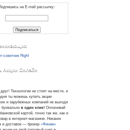
Подпишись на E-mail рассылку:
ачинающих
ь Акции Онлайн
друг! Технологии не стоят на месте, и
одня ты можешь купить акции
ких и зарубежных компаний не выходя
, буквально
в один клик!
Оплачивай
банковской картой, точно так же, как и
овар в интернет-магазине. Никаких
в и доставок — брокер
«Финам»
т акции на твой торговый счет в