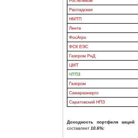
Ростелеком
Распадская
НМТП
Лента
ФосАгро
ФСК ЕЭС
Газпром РнД
ЦМТ
ЧТПЗ
Газпром
Самараэнерго
Саратовский НПЗ
Доходность портфеля акций
п
составляет
10.6%: