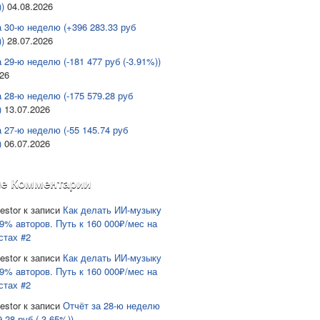
)
04.08.2026
а 30-ю неделю (+396 283.33 руб
)
28.07.2026
 29-ю неделю (-181 477 руб (-3.91%))
026
а 28-ю неделю (-175 579.28 руб
)
13.07.2026
а 27-ю неделю (-55 145.74 руб
)
06.07.2026
е Комментарии
estor
к записи
Как делать ИИ-музыку
9% авторов. Путь к 160 000₽/мес на
стах #2
estor
к записи
Как делать ИИ-музыку
9% авторов. Путь к 160 000₽/мес на
стах #2
estor
к записи
Отчёт за 28-ю неделю
9.28 руб (-3.65%))