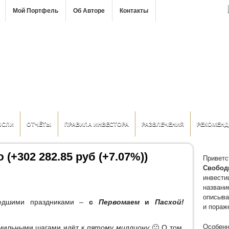
Мой Портфель
Об Авторе
Контакты
ЫСЛИ
ОТЧЁТЫ
ПРАВИЛА ИНВЕСТОРА
РАЗВЛЕЧЕНИЯ
РЕКОМЕНД
 (+302 282.85 руб (+7.07%))
Приветс
Свобод
инвести
название
описыва
шедшими праздниками –
с
Первомаем
и
Пасхой!
и пораж
Особенн
имильными шагами идёт к
пятому миллиону
🙂 О том,