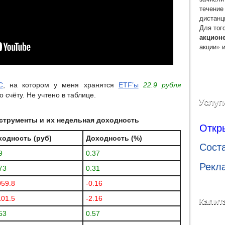
течение
дистанц
Для тог
акцион
акции» 
С
, на котором у меня хранятся
ETF’ы
22.9 рубля
 счёту. Не учтено в таблице.
Услуг
трументы и их недельная доходность
Откр
ходность (руб)
Доходность (%)
Сост
9
0.37
Рекл
73
0.31
059.8
-0.16
101.5
-2.16
Капит
53
0.57