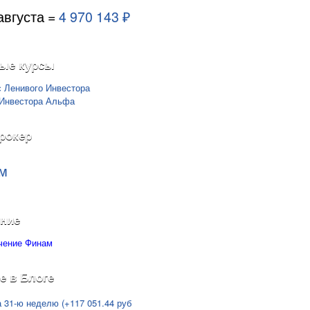
августа =
4 970 143 ₽
ые курсы
рокер
м
ние
е в Блоге
а 31-ю неделю (+117 051.44 руб