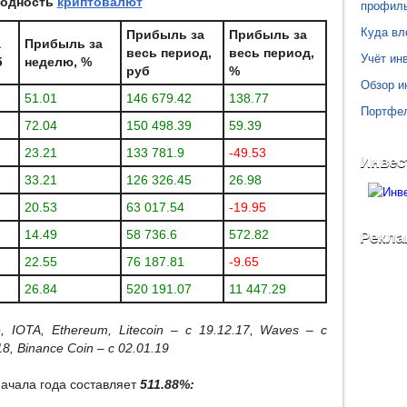
одность
криптовалют
профил
Куда вл
Прибыль за
Прибыль за
а
Прибыль за
весь период,
весь период,
Учёт инв
б
неделю, %
руб
%
Обзор и
51.01
146 679.42
138.77
Портфе
72.04
150 498.39
59.39
23.21
133 781.9
-49.53
Инвес
33.21
126 326.45
26.98
20.53
63 017.54
-19.95
14.49
58 736.6
572.82
Рекла
22.55
76 187.81
-9.65
26.84
520 191.07
11 447.29
 IOTA, Ethereum, Litecoin
– с 19.12.17,
Waves
– с
18,
Binance
Coin
– с 02.01.19
ачала года составляет
511.88%: