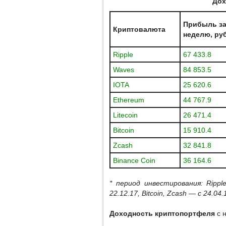
Дох
Прибыль з
Криптовалюта
неделю, ру
Ripple
67 433.8
Waves
84 853.5
IOTA
25 620.6
Ethereum
44 767.9
Litecoin
26 471.4
Bitcoin
15 910.4
Zcash
32 841.8
Binance Coin
36 164.6
* период инвестирования: Ripple,
22.12.17, Bitcoin, Zcash — с 24.04.
Доходность криптопортфеля
с н