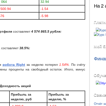
 064
32.94
На 2 
 500.94
-1.54
576
-5.98
Платн
ортфеля
составляет
4 574 865.5 рубля:
Мой б
а составляет
38.5%:
Фина
ем
робота Right
за неделю потерял
1.54%
. По счёту
ены проценты на свободный остаток. Итого, минус
Обуче
Доходность акций
Прибыль за
Прибыль за
Свеже
неделю, руб
неделю, %
Отчёт з