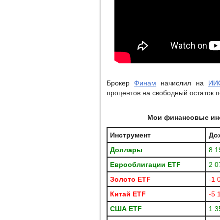
Брокер
Финам
начислил на
ИИ
процентов на свободный остаток по
Мои финансовые инс
Инструмент
До
Доллары
8.1
Еврооблигации
ETF
2 0
Золото ETF
-1 
Китай ETF
-5 
США
ETF
1 3