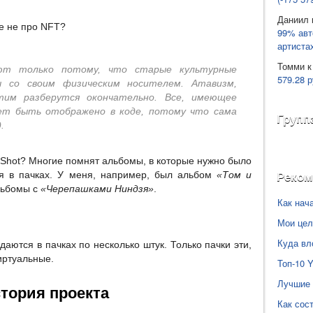
Даниил
ве не про NFT?
99% авт
артиста
Томми
к
ют только потому, что старые культурные
579.28 р
 со своим физическим носителем. Атавизм,
этим разберутся окончательно. Все, имеющее
ет быть отображено в коде, потому что сама
Групп
.
Shot? Многие помнят альбомы, в которые нужно было
ся в пачках. У меня, например, был альбом
«Том и
Реко
альбомы с
«Черепашками Ниндзя»
.
Как нач
Мои цел
Куда вл
аются в пачках по несколько штук. Только пачки эти,
иртуальные.
Топ-10 
Лучшие 
тория проекта
Как сос