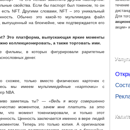
течение
льные свойства. Если бы паспорт был токеном, то он
дистанц
есть NFT. Другими словами, NFT – это уникальный
Для тог
нность. Обычно это какой-то мультимедиа файл
акцион
, выпущенный на блокчейне, чем подтверждается его
акции» 
hot? Это платформа, выпускающая яркие моменты
ожно коллекционировать, а также торговать ими.
е фильмы, в которых фигурировали раритетные
аснословных денег.
Услуг
Откр
 схожее, только вместо физических карточек с
Сост
 здесь мы имеем мультимедийные
«карточки»
с
игр NBA.
Рекл
иво заметишь ты? —
«Ведь я могу совершенно
личество моментов, зачем мне платить за это
, что момент токенизировали, и только этот
Капит
енность. Ценность заключается именно в вере людей
моментом. Теперь это только копия. А оригиналом