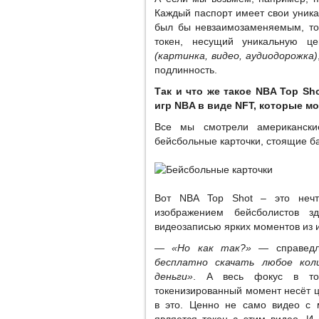
Каждый паспорт имеет свои уника
был бы невзаимозаменяемым, то 
токен, несущий уникальную це
(картинка, видео, аудиодорожка)
подлинность.
Так и что же такое NBA Top S
игр NBA в виде NFT, которые м
Все мы смотрели американски
бейсбольные карточки, стоящие б
Вот NBA Top Shot – это нечто
изображением бейсболистов
видеозаписью ярких моментов из 
— «Но как так?»
— справедл
бесплатно скачать любое ко
деньги»
. А весь фокус в том
токенизированный момент несёт ц
в это. Ценно не само видео с 