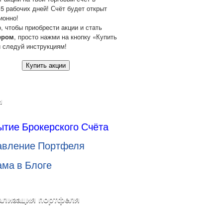
 5 рабочих дней! Счёт будет открыт
ионно!
о, чтобы приобрести акции и стать
ером
, просто нажми на кнопку «Купить
и следуй инструкциям!
Купить акции
и
ытие Брокерского Счёта
авление Портфеля
ама в Блоге
ализация портфеля