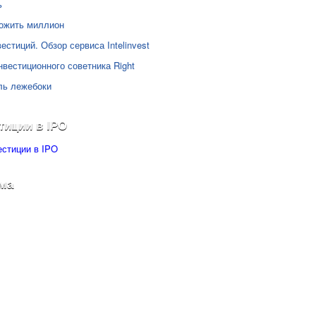
ь
ожить миллион
естиций. Обзор сервиса Intelinvest
нвестиционного советника Right
ль лежебоки
тиции в IPO
ма