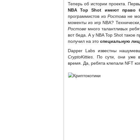
Теперь об истории проекта. Перв
NBA Top Shot имеют право б
программистов из
Ростова
не мож
моменты из игр NBA? Технически, 
Ростове
много талантливых ребят
вот беда. А у NBA Top Shot такое 
получил на это
специальную лиц
Dapper Labs известны нашумев
CryptoKitties
. По сути, они уже
время. Да, ребята клепали NFT ко