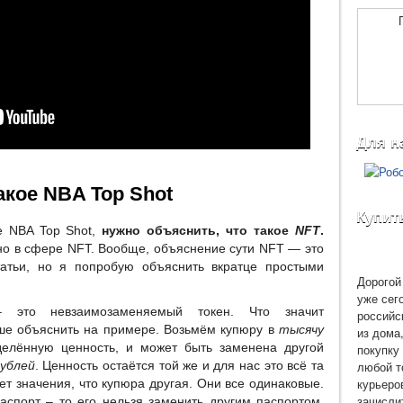
Для н
акое NBA Top Shot
Купит
е NBA Top Shot,
нужно объяснить, что такое
NFT
.
но в сфере NFT. Вообще, объяснение сути NFT — это
атьи, но я попробую объяснить вкратце простыми
Дорогой 
уже сег
это невзаимозаменяемый токен. Что значит
российс
чше объяснить на примере. Возьмём купюру в
тысячу
из дома
делённую ценность, и может быть заменена другой
покупку 
любой т
ублей
. Ценность остаётся той же и для нас это всё та
курьеро
ет значения, что купюра другая. Они все одинаковые.
зачисли
аспорт – то его нельзя заменить другим паспортом.