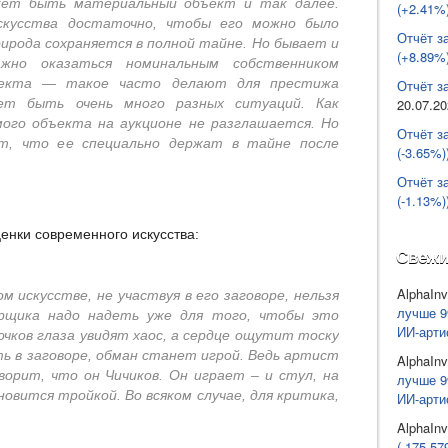
жет быть материальный объект и так далее.
(+2.41%)
скусства достаточно, чтобы его можно было
Отчёт з
рирода сохраняется в полной тайне. Но бывает и
(+8.89%)
жно оказаться номинальным собственником
бъекта — такое часто делают для престижа
Отчёт за
20.07.2
ет быть очень много разных ситуаций. Как
мого объекта на аукционе не разглашается. Но
Отчёт з
ит, что ее специально держат в тайне после
(-3.65%)
Отчёт з
(-1.13%)
ценки современного искусства:
Свежи
AlphaInv
м искусстве, не участвуя в его заговоре, нельзя
лучше 9
орщика надо надеть уже для того, чтобы это
ИИ-арти
очков глаза увидят хаос, а сердце ощутит тоску
ть в заговоре, обман станет игрой. Ведь артист
AlphaInv
ворит, что он Чичиков. Он играет – и стул, на
лучше 9
овится тройкой. Во всяком случае, для критика,
ИИ-арти
AlphaInv
(-175 57