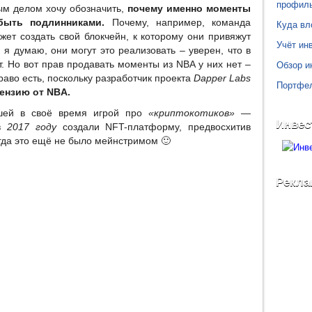
профил
ым делом хочу обозначить,
почему именно моменты
ыть подлинниками.
Почему, например, команда
Куда вл
ет создать свой блокчейн, к которому они привяжут
Учёт инв
я думаю, они могут это реализовать – уверен, что в
Обзор и
. Но вот прав продавать моменты из NBA у них нет –
право есть, поскольку разработчик проекта
Dapper Labs
Портфе
ензию от NBA.
шей в своё время игрой про
«криптокотиков» —
Инвес
 в
2017 году
создали NFT-платформу, предвосхитив
гда это ещё не было мейнстримом 🙂
Рекла