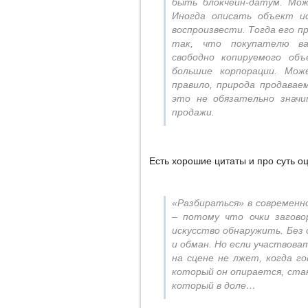
быть блокчейн-датум. Мо
Иногда описать объект и
воспроизвести. Тогда его п
так, что покупателю ва
свободно копируемого о
большие корпорации. Мож
правило, природа продавае
это не обязательно знач
продажи.
Есть хорошие цитаты и про суть о
«Разбираться» в современно
– потому что очки загов
искусство обнаружить. Без 
и обман. Но если участвова
на сцене не лжет, когда го
который он опирается, стан
который в доле…