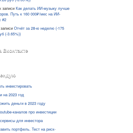
к записи
Как делать ИИ-музыку лучше
оров. Путь к 160 000₽/мес на ИИ-
х #2
 записи
Отчёт за 28-ю неделю (-175
уб (-3.65%))
а Вконтакте
мендую
ать инвестировать
и на 2023 год
ожить деньги в 2023 году
Youtube-каналов про инвестиции
сервисы для инвестора
тавить портфель. Тест на риск-