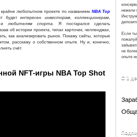
консерв
нежели 
 о крайне любопытном проекте по названием
NBA Top
Инструм
кт будет интересен
инвесторам, коллекционерам,
депозит
и
любителям спорта
. Я постарался сделать
зав об истории проекта, типах карточек, челленджах,
Если ты
ать, как анализировать рынок. Покажу сайты, которые
пожалуй
ктом, расскажу о собственном опыте. Ну и, конечно,
забыват
лнять счёт.
не боле
опыте и
нной NFT-игры NBA Top Shot
С 1 д
Зара
Обща
Подпи