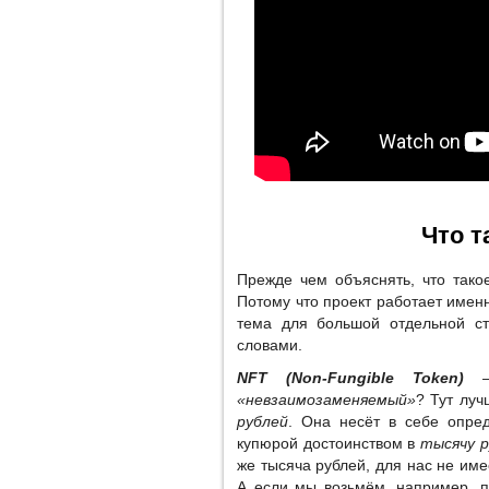
Что т
Прежде чем объяснять, что тако
Потому что проект работает имен
тема для большой отдельной ст
словами.
NFT (Non-Fungible Token)
– 
«невзаимозаменяемый»
? Тут лу
рублей
. Она несёт в себе опре
купюрой достоинством в
тысячу р
же тысяча рублей, для нас не име
А если мы возьмём, например, п