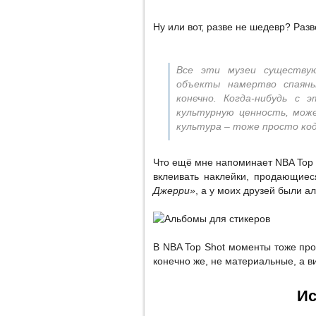
Ну или вот, разве не шедевр? Раз
Все эти музеи существу
объекты намертво спаяны
конечно. Когда-нибудь с 
культурную ценность, мож
культура – тоже просто код
Что ещё мне напоминает NBA Top 
вклеивать наклейки, продающие
Джерри»
, а у моих друзей были 
В NBA Top Shot моменты тоже прод
конечно же, не материальные, а в
Ис