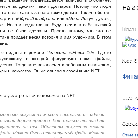
 его владение подтверждается записью в блокчейне.
На 2 
уется за десятки тысяч долларов. Потому что люди
И готовы платить за него такие деньги. Так же обстоят
картин.
«Чёрный квадрат»
или
«Мона Лизу»
, думаю,
ки. Но эти подделки не будут нести в себе никакой
Платн
они не были сделаны. Просто потому, что это не
ртине придаёт некая история и имя художника. В этом
ьна.
ошо поданы в романе
Пелевина «iPhuck 10»
. Где-то
удиокнигу, в которой фигурируют некие файлы,
Мой б
сства. Тогда мне казалось это забавным вымыслом,
уры и искусства. Он же описал в своей книге NFT.
Фина
жно усмотреть нечто похожее на NFT:
Обуче
менного искусства может состоять из одного
ь очень дорого продано. Вот только ты вряд ли
Свеже
покупатель не ты. Объектом искусства может
 файл. Может быть некопируемый файл. Может
Отчёт з