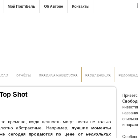
Мой Портфель
Об Авторе
Контакты
ЫСЛИ
ОТЧЁТЫ
ПРАВИЛА ИНВЕСТОРА
РАЗВЛЕЧЕНИЯ
РЕКОМЕНД
Top Shot
Приветс
Свобод
инвести
название
описыва
 те времена, когда ценность могут нести не только
и пораж
олютно абстрактные. Например,
лучшие моменты
уже сегодня продаются по цене от
нескольких
Особенн