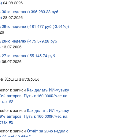
)
04.08.2026
а 30-ю неделю (+396 283.33 руб
)
28.07.2026
 29-ю неделю (-181 477 руб (-3.91%))
026
а 28-ю неделю (-175 579.28 руб
)
13.07.2026
а 27-ю неделю (-55 145.74 руб
)
06.07.2026
е Комментарии
estor
к записи
Как делать ИИ-музыку
9% авторов. Путь к 160 000₽/мес на
стах #2
estor
к записи
Как делать ИИ-музыку
9% авторов. Путь к 160 000₽/мес на
стах #2
estor
к записи
Отчёт за 28-ю неделю
9.28 руб (-3.65%))