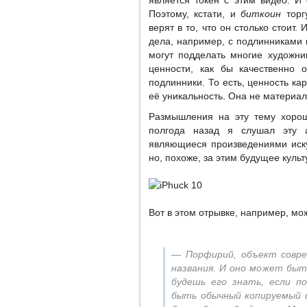
является токен с этим видео. И
Поэтому, кстати, и
биткоин
торг
верят в то, что он столько стоит. 
дела, например, с подлинниками 
могут подделать многие художни
ценности, как бы качественно 
подлинники. То есть, ценность ка
её уникальность. Она не материал
Размышления на эту тему хор
полгода назад я слушал эту а
являющиеся произведениями иску
но, похоже, за этим будущее культ
Вот в этом отрывке, например, мо
— Порфирий, объект совре
названия. И оно может быт
будешь его знать, если 
быть обычный копируемый