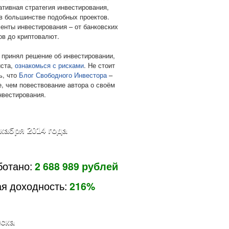
ативная стратегия инвестирования,
в большинстве подобных проектов.
енты инвестирования – от банковских
ов до криптовалют.
 принял решение об инвестировании,
ста,
ознакомься с рисками
. Не стоит
ь, что
Блог Свободного Инвестора
–
е, чем повествование автора о своём
нвестирования.
екабря 2014 года
ботано:
2 688 989 рублей
я доходность:
216%
ска