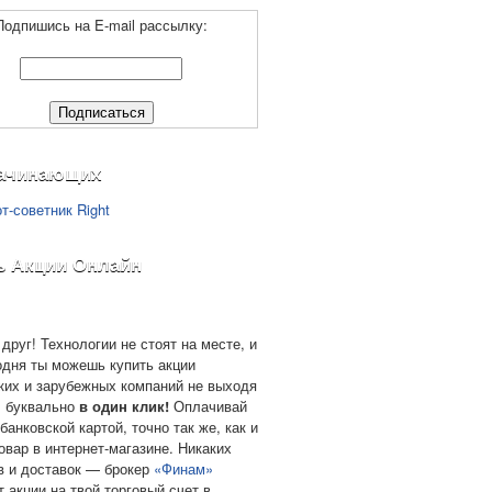
Подпишись на E-mail рассылку:
ачинающих
ь Акции Онлайн
друг! Технологии не стоят на месте, и
одня ты можешь купить акции
ких и зарубежных компаний не выходя
, буквально
в один клик!
Оплачивай
банковской картой, точно так же, как и
овар в интернет-магазине. Никаких
в и доставок — брокер
«Финам»
т акции на твой торговый счет в