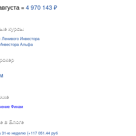
августа =
4 970 143 ₽
ые курсы
рокер
м
ние
е в Блоге
а 31-ю неделю (+117 051.44 руб