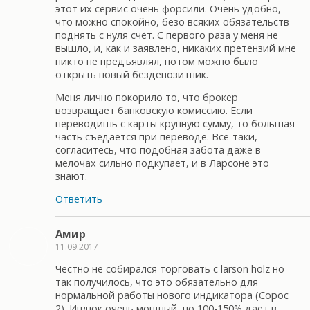
этот их сервис очень форсили. Очень удобно,
что можно спокойно, безо всяких обязательств
поднять с нуля счёт. С первого раза у меня не
вышло, и, как и заявлено, никаких претензий мне
никто не предъявлял, потом можно было
открыть новый бездепозитник.
Меня лично покорило то, что брокер
возвращает банковскую комиссию. Если
переводишь с карты крупную сумму, то большая
часть съедается при переводе. Всё-таки,
согласитесь, что подобная забота даже в
мелочах сильно подкупает, и в Ларсоне это
знают.
Ответить
Амир
11.09.2017
Честно не собирался торговать с larson holz но
так получилось, что это обязательно для
нормальной работы нового индикатора (Сорос
2). Индюк очень мощный, по 100-150% дает в