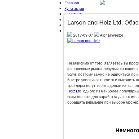
Главная
Купи акции
Обучение
Мой Портфель
Larson and Holz Ltd. Обз
Об Авторе
Контакты
2017-09-07
AlphaInvestor
ГЛАВНАЯ
ЗАРАБОТОК
ЗОЖ
М
Независимо от того, являетесь вы про
финансовые рынки, результаты вашего т
услуг, поэтому важно не ошибиться пр
быстро увеличивать счета и выходить 
трейдеры могут терять деньги из-за н
Holz Ltd
, одного из наиболее популярны
возможности для заработка дают компан
обращать внимание при выборе брокер
Немного