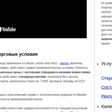
из дом
покупку
любой 
курьер
зачисли
течение
дистан
Для тог
акцион
акции» 
орговые условия
Услу
дставленные в списке Larson and Holz –
акции
, валюты,
овары,
действуют самые привлекательные условия. Клиенты
ыночные цены с нулевыми спредами и низкими комиссиями
,
кже действуют
спецпредложения:
торговля без свопов,
Откр
чета, кредитное плечо до 1:500, дробные объемы до 0,01
Сост
брать классический сервис с исполнением ордеров по
Market
Рекл
елок на межбанковский рынок.
Капи
и
Safe
клиентские ордера исполняются по текущим рыночным