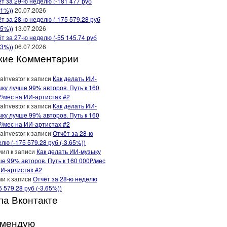
т за 29-ю неделю (-181 477 руб
91%))
20.07.2026
т за 28-ю неделю (-175 579.28 руб
65%))
13.07.2026
т за 27-ю неделю (-55 145.74 руб
13%))
06.07.2026
жие Комментарии
aInvestor
к записи
Как делать ИИ-
ку лучше 99% авторов. Путь к 160
₽/мес на ИИ-артистах #2
aInvestor
к записи
Как делать ИИ-
ку лучше 99% авторов. Путь к 160
₽/мес на ИИ-артистах #2
aInvestor
к записи
Отчёт за 28-ю
лю (-175 579.28 руб (-3.65%))
иил
к записи
Как делать ИИ-музыку
е 99% авторов. Путь к 160 000₽/мес
ИИ-артистах #2
ми
к записи
Отчёт за 28-ю неделю
5 579.28 руб (-3.65%))
па Вконтакте
омендую