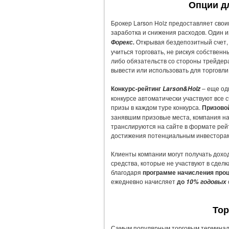
Опции д
Брокер Larson Holz предоставляет сво
заработка и снижения расходов. Один 
Открывая бездепозитный счет
Форекс.
учиться торговать, не рискуя собственн
либо обязательств со стороны трейдер
вывести или использовать для торговли
Конкурс-рейтинг
– еще од
Larson&Holz
конкурсе автоматически участвуют все 
призы в каждом туре конкурса.
Призово
занявшим призовые места, компания н
транслируются на сайте в формате рей
достижения потенциальным инвестора
Клиенты компании могут получать доход
средства, которые не участвуют в сдел
благодаря
программе начисления проц
ежедневно начисляет
до
10% годовых
То
Самым популярным торговым терминал