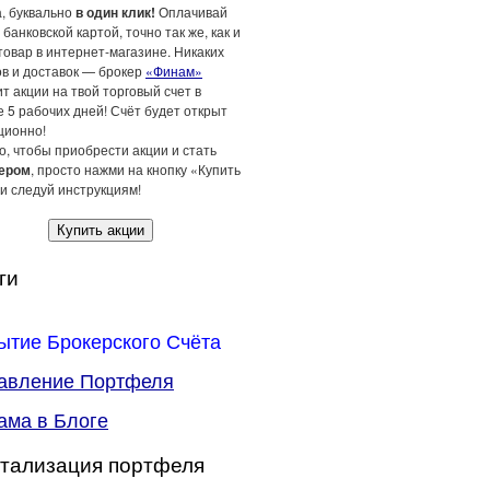
а, буквально
в один клик!
Оплачивай
 банковской картой, точно так же, как и
товар в интернет-магазине. Никаких
ов и доставок — брокер
«Финам»
т акции на твой торговый счет в
 5 рабочих дней! Счёт будет открыт
ционно!
о, чтобы приобрести акции и стать
ером
, просто нажми на кнопку «Купить
и следуй инструкциям!
Купить акции
ги
ытие Брокерского Счёта
авление Портфеля
ама в Блоге
тализация портфеля