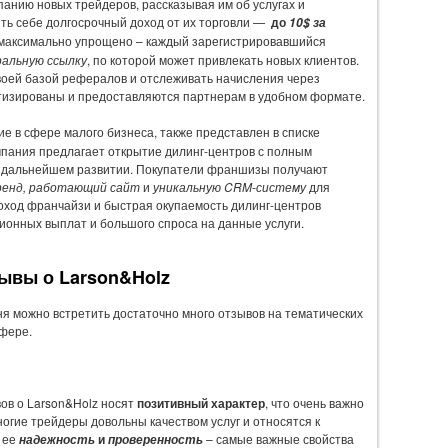
панию новых трейдеров, рассказывая им об услугах и
ить себе долгосрочный доход от их торговли —
до
10$ за
максимально упрощено – каждый зарегистрировавшийся
альную ссылку
, по которой может привлекать новых клиентов.
своей базой рефералов и отслеживать начисления через
тизированы и предоставляются партнерам в удобном формате.
 в сфере малого бизнеса, также представлен в списке
мпания предлагает открытие дилинг-центров с полным
 дальнейшем развитии. Покупатели франшизы получают
бренд, работающий сайт
и
уникальную CRM-систему
для
оход франчайзи и быстрая окупаемость дилинг-центров
ионных выплат и большого спроса на данные услуги.
ывы о Larson&Holz
ня можно встретить достаточно много отзывов на тематических
сфере.
ов о Larson&Holz носят
позитивный характер
, что очень важно
ногие трейдеры довольны качеством услуг и относятся к
т ее
и
– самые важные свойства
надежность
проверенность