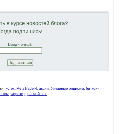
ь в курсе новостей блога?
Тогда подпишись!
Введи e-mail:
ки:
Forex
,
MetaTrader4
,
акции
,
бинарные опционы
,
биткоин
,
зывы
,
Форекс
,
франчайзинг