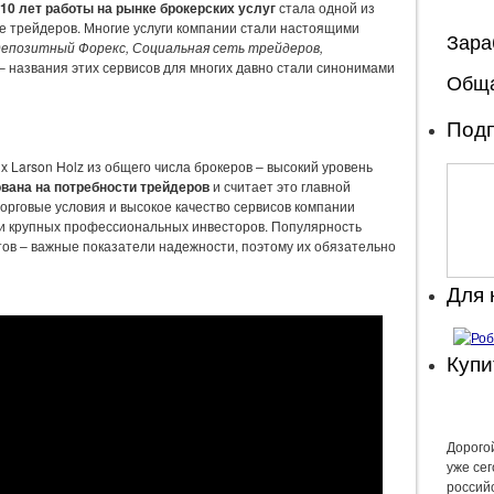
10 лет работы на рынке брокерских услуг
стала одной из
е трейдеров. Многие услуги компании стали настоящими
Зара
епозитный Форекс, Социальная сеть трейдеров,
– названия этих сервисов для многих давно стали синонимами
Обща
Подп
 Larson Holz из общего числа брокеров – высокий уровень
вана на потребности трейдеров
и считает это главной
орговые условия и высокое качество сервисов компании
к и крупных профессиональных инвесторов. Популярность
тов – важные показатели надежности, поэтому их обязательно
Для
Купи
Дорогой
уже се
россий