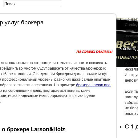
Привет
ор услуг брокера
Свобод
инвест
названи
описыв
и пора
ЫСЛИ
ОТЧЁТЫ
ПРАВИЛА ИНВЕСТОРА
РАЗВЛЕЧЕНИЯ
РЕКОМЕНД
На правах рекламы
Особен
фессиональным инвестором, или только начинаете осваивать
консер
рейдинга во многом будут зависеть от качества брокерских
нежели
и выборе компании. С надежным брокером даже новички могут
Инстру
на профессиональный уровень, равно как даже самые опытные
депози
едобросовестности посредника. На примере
брокера Larson and
х на сегодняшний день, постараемся понять, какие
Если т
ии, какие подводные камни скрывают, и на что нужно
пожалу
а.
забыва
не боле
опыте 
С 1 
 о брокере Larson&Holz