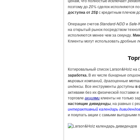
ценам, что полностью исключает
рекво
поэтому до
20%
сделок исполняются по
доступна от
с кредитным плечом д
25$
Операции счетов
Standard-NDD
и
Safe-
на открытый рынок посредством техно
исполняются менее чем за секунду.
Мин
Клиенты могут использовать дробные 
Тор
Котировальный список Larson&Holz на
заработка.
В их числе
бинарные опцио
мировых компаний, драгоценные мета
индексы
. Все инструменты доступны
в 
активами без их физической поставки и
торговле
акциями
клиенты не только за
настоящие дивиденды
, на равных с р
интерактивный календарь дивидендо
и покупать акции с самыми выгодными 