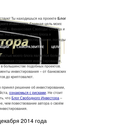
ствую! Ты находишься на проекте
Блог
ного Инвестора
. Главная цель моих
иций – Финансовая Свобода! Отсюда и
е. На страницах этого блога я
аю свой опыт инвестирования, победы
жения.
АЦИИ
САМОРАЗВИТИЕ
ЦЕЛИ
ностью моего блога является более
вативная стратегия инвестирования,
 в большинстве подобных проектов.
менты инвестирования – от банковских
тов до криптовалют.
ы принял решение об инвестировании,
йста,
ознакомься с рисками
. Не стоит
ть, что
Блог Свободного Инвестора
–
е, чем повествование автора о своём
инвестирования.
декабря 2014 года