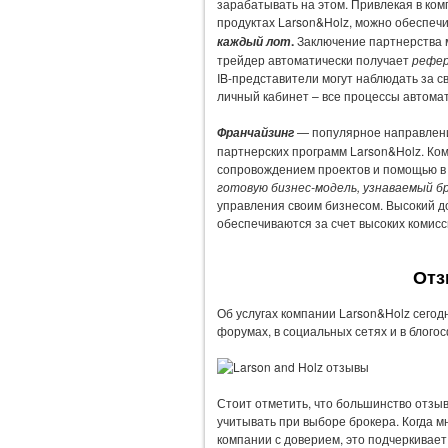
зарабатывать на этом. Привлекая в ком
продуктах Larson&Holz, можно обеспеч
.
Заключение партнерства 
каждый лот
трейдер автоматически получает
рефер
IB-представители могут наблюдать за 
личный кабинет – все процессы автома
— популярное направление
Франчайзинг
партнерских программ Larson&Holz. Ко
сопровождением проектов и помощью в
готовую бизнес-модель, узнаваемый 
управления своим бизнесом. Высокий д
обеспечиваются за счет высоких комисс
Отз
Об услугах компании Larson&Holz сегод
форумах, в социальных сетях и в блого
Стоит отметить, что большинство отзыв
учитывать при выборе брокера. Когда м
компании с доверием, это подчеркивае