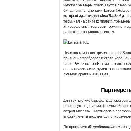
многие трейдеры сталкиваются с необх
бинарными опционами. Larson&Holz уст
который адаптирует
для 
MetaTrader4
терминал на сайте компании, трейдеры
Универсальный торговый терминал и адд
разных операционных систем.
Недавно компания представила
веб-пл
признание трейдеров и стала хорошей
Larson&Holz не требует установки, пос
аналитических инструментов и позволя
любыми другими активами.
Партнерств
Для тех, кто уже овладел мастерством ф
интересуется другими формами бизнеса
сотрудничества. Партнерские программ
вложениями, и доходят до полноценного
По программе
, каж
IB-представитель