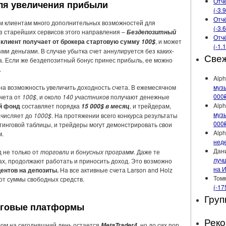
Отчё
ля увеличения прибыли
(-3.
Отчё
им клиентам много дополнительных возможностей для
(-3.
из старейших сервисов этого направления –
Бездепозитный
Отчё
,
клиент получает от брокера стартовую сумму
, и может
100$
(-1.
ыми деньгами. В случае убытка счет аннулируется без каких-
Све
а. Если же бездепозитный бонус принес прибыль, ее можно
.
Alph
музы
на возможность увеличить доходность счета. В ежемесячном
000
счета от
100$
, и около
140 участников
получают денежные
Alph
й фонд
составляет порядка
, и трейдерам,
15 000$ в месяц
музы
ачисляет до
1000$
. На протяжении всего конкурса результаты
000
тинговой таблицы, и трейдеры могут демонстрировать свои
Alph
м.
неде
Дан
 не только от
торговли
и
бонусных программ
. Даже те
лучш
ках, продолжают работать и приносить доход. Это возможно
на 
ентов на депозиты.
На все активные счета Larson and Holz
Том
от суммы свободных средств.
(-17
Груп
рговые платформы
Рек
ом на сегодняшний день остается
, но до сих пор
MetaTrader4