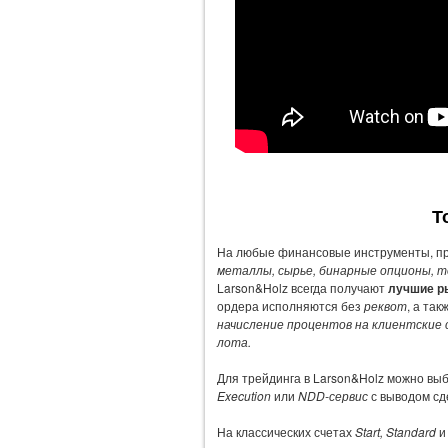
Т
На любые финансовые инструменты, пре
металлы, сырье, бинарные опционы, т
Larson&Holz всегда получают
лучшие р
ордера исполняются без
реквот
, а та
начисление процентов на клиентские с
лота.
Для трейдинга в Larson&Holz можно вы
Execution
или
NDD-сервис
с выводом сд
На классических счетах
Start, Standard