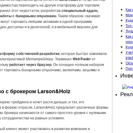
одимостью переходить на другую платформу для торговли
Как 
ранил этот недостаток, разработав
специальный аддон,
Мои 
работы с
.
Таким образом, скачивая
бинарными опционами
Куда
 могут торговать любыми активами в одной программе.
Топ-
он доступны и в десктопной, и в мобильной версиях для
Луч
Как 
про
Куд
Учё
атформу собственной разработки
, которая быстро завоевала
Intel
 альтернативой
Метатрейдеру
. Терминал
от
WebTrader
Обзо
кольку
работает через браузер.
Он оснащен полным набором
Пор
ет торговать
бинарными опционами, валютами, акциями
и
Инве
о с брокером Larson&Holz
Рек
орекс-трейдинга и хочет расти дальше, и тех, кто
 в форекс-отрасли, Larson&Holz предлагает различные формы
ы брокера начинаются от самого простого уровня с нулевыми
 сотрудничества на равных условиях.
дый клиент может участвовать в развитии компании и