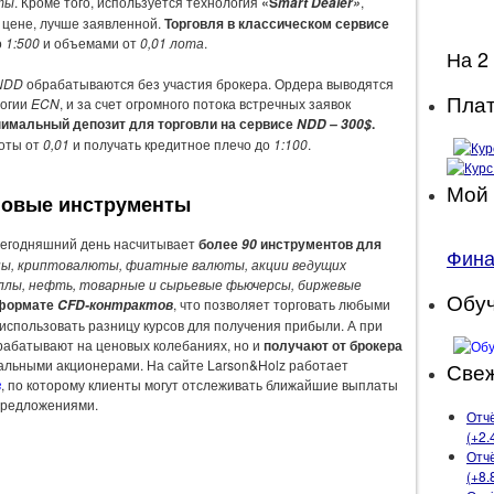
ты
. Кроме того, используется технология
«S
,
mart Dealer»
 цене, лучше заявленной.
Торговля в классическом сервисе
о
1:500
и объемами от
0,01 лота
.
На 2
NDD
обрабатываются без участия брокера. Ордера выводятся
Плат
логии
ECN
, и за счет огромного потока встречных заявок
имальный депозит для торговли на сервисе
.
NDD – 300$
лоты от
0,01
и получать кредитное плечо до
1:100
.
Мой 
говые инструменты
 сегодняшний день насчитывает
более
инструментов для
90
Фин
ны, криптовалюты, фиатные валюты, акции ведущих
ллы, нефть, товарные и сырьевые фьючерсы, биржевые
Обу
формате
, что позволяет торговать любыми
CFD-контрактов
 использовать разницу курсов для получения прибыли. А при
рабатывают на ценовых колебаниях, но и
получают от брокера
еальными акционерами. На сайте Larson&Holz работает
Свеж
в
, по которому клиенты могут отслеживать ближайшие выплаты
предложениями.
Отчё
(+2.
Отчё
(+8.