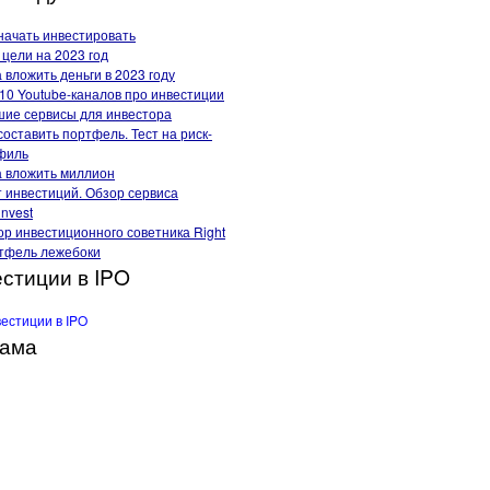
начать инвестировать
цели на 2023 год
 вложить деньги в 2023 году
10 Youtube-каналов про инвестиции
шие сервисы для инвестора
составить портфель. Тест на риск-
филь
а вложить миллион
т инвестиций. Обзор сервиса
invest
р инвестиционного советника Right
тфель лежебоки
стиции в IPO
лама