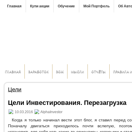
Главная
Купи акции
Обучение
Мой Портфель
Об Авт
ГЛАВНАЯ
ЗАРАБОТОК
ЗОЖ
МЫСЛИ
ОТЧЁТЫ
ПРАВИЛА 
Цели
Цели Инвестирования. Перезагрузка
10.03.2016
AlphaInvestor
Когда я только начинал вести этот блог, я ставил перед с
Поначалу двигаться приходилось почти вслепую, поэт
установить для себя хоть какие-то ориентиры, которыми и ста