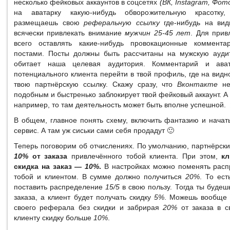
несколько фейковых аккаунтов в соцсетях
(ВК, Instagram, Фот
на аватарку какую-нибудь обворожительную красотку
размещаешь свою
реферальную ссылку
где-нибудь на ви
всячески привлекать внимание
мужчин 25-45 лет
. Для при
всего оставлять какие-нибудь провокационные коммент
постами. Посты должны быть рассчитаны на мужскую аудит
обитает наша целевая аудитория. Комментарий и ава
потенциального клиента перейти в твой профиль, где на видн
твою партнёрскую ссылку. Скажу сразу, что
Вконтакте
не
подобным и быстренько заблокирует твой фейковый аккаунт. А
например, то там деятельность может быть вполне успешной.
В общем, главное понять схему, включить фантазию и начат
сервис. А там уж сиськи сами себя продадут 🙂
Теперь поговорим об отчислениях. По умолчанию, партнёрск
10%
от заказа
привлечённого тобой клиента. При этом,
кл
скидка на заказ —
10%
.
В настройках можно поменять расп
тобой и клиентом. В сумме должно получиться
20%
. То ест
поставить распределение
15/5
в свою пользу. Тогда ты будеш
заказа, а клиент будет получать скидку
5%
. Можешь вообще 
своего реферала без скидки и забрирая
20%
от заказа в с
клиенту скидку больше
10%
.