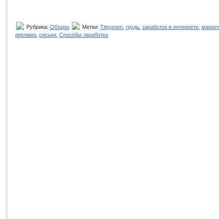
Рубрика:
Обзоры
Метки:
Tittygram
,
грудь
,
заработок в интернете
,
маркет
реклама
,
сиськи
,
Способы заработка