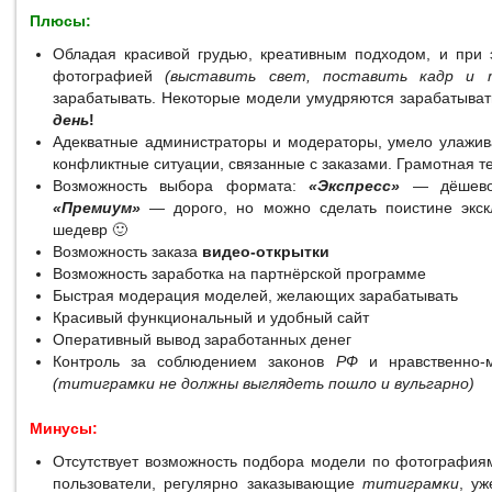
Плюсы:
Обладая красивой грудью, креативным подходом, и при 
фотографией
(выставить свет, поставить кадр и т
зарабатывать. Некоторые модели умудряются зарабатыва
день
!
Адекватные администраторы и модераторы, умело улажи
конфликтные ситуации, связанные с заказами. Грамотная т
Возможность выбора формата:
«Экспресс»
— дёшево
«Премиум»
— дорого, но можно сделать поистине экск
шедевр 🙂
Возможность заказа
видео-открытки
Возможность заработка на партнёрской программе
Быстрая модерация моделей, желающих зарабатывать
Красивый функциональный и удобный сайт
Оперативный вывод заработанных денег
Контроль за соблюдением законов
РФ
и нравственно-
(титиграмки не должны выглядеть пошло и вульгарно)
Минусы:
Отсутствует возможность подбора модели по фотографиям
пользователи, регулярно заказывающие
титиграмки
, уж