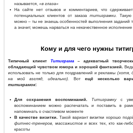
называется,
«в глаза»
На сайте нет отзывов и комментариев, что сдерживает
потенциальных клиентов от заказа
титиграмки
. Такую
можно – ты не знаешь особенностей выполнения заданий 
а значит, можешь нарваться на некачественное исполнение
Кому и для чего нужны тити
Типичный клиент
Титиграма
– адекватный творчески
обладающий чувством юмора и хорошей фантазией.
Ведь
использовать не только для поздравлений и рекламы
(хотя, 
на мой взгляд, идеально)
. Вот
ещё несколько вари
титиграмок
:
Для сохранения воспоминаний.
Титиграмку
с увек
воспоминанием можно распечатать и поставить в рамк
напоминать о счастливом моменте
В качестве визитки.
Такой вариант визитки хорошо под
фитнес-тренеров, массажистов
и всех тех, кто как-либ
красоты