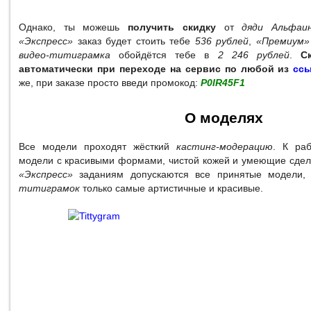
Однако, ты можешь
получить скидку
от
дяди Альфаи
«Экспресс»
заказ будет стоить тебе
536 рублей
,
«Премиум»
видео-титиграмка
обойдётся тебе в
2 246 рублей
.
С
автоматически при переходе на сервис по любой из
сс
же, при заказе просто введи промокод:
P0IR45F1
О моделях
Все модели проходят жёсткий
кастинг-модерацию
. К раб
модели с красивыми формами, чистой кожей и умеющие сдела
«Экспресс»
заданиям допускаются все принятые модели
титиграмок
только самые артистичные и красивые.