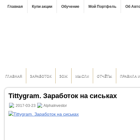
Главная
Купи акции
Обучение
Мой Портфель
Об Авт
ГЛАВНАЯ
ЗАРАБОТОК
ЗОЖ
МЫСЛИ
ОТЧЁТЫ
ПРАВИЛА 
Tittygram. Заработок на сиськах
2017-03-23
AlphaInvestor