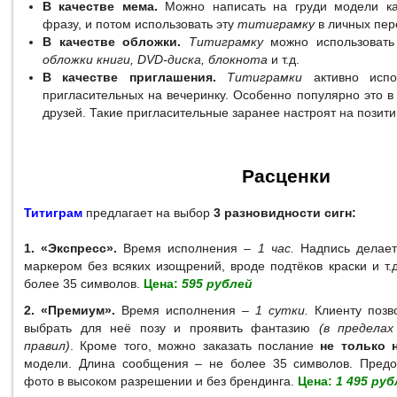
В качестве мема.
Можно написать на груди модели ка
фразу, и потом использовать эту
титиграмку
в личных пер
В качестве обложки.
Титиграмку
можно использовать 
обложки книги, DVD-диска, блокнота
и т.д.
В качестве приглашения.
Титиграмки
активно испо
пригласительных на вечеринку. Особенно популярно это 
друзей. Такие пригласительные заранее настроят на позити
Расценки
Титиграм
предлагает на выбор
3 разновидности сигн:
1. «Экспресс».
Время исполнения –
1 час.
Надпись делае
маркером без всяких изощрений, вроде подтёков краски и т
более 35 символов.
Цена:
595 рублей
2. «Премиум».
Время исполнения –
1 сутки.
Клиенту позв
выбрать для неё позу и проявить фантазию
(в предела
правил)
. Кроме того, можно заказать послание
не только
модели. Длина сообщения – не более 35 символов. Предос
фото в высоком разрешении и без брендинга.
Цена:
1 495 руб