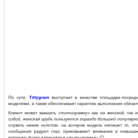
По сути,
Tittygram
выступает в качестве площадки-посред
моделями, а также обеспечивает гарантию выполнения обязате
Клиент может заказать
«титиграмку»
как на женской, так 
собой, женская грудь пользуется гораздо большей популярн
служить неким холстом, на котором модель напишет то, что
сообщения радуют глаз, приковывают внимание и повышают
которому будет адресована
«титиграмка»
🙂