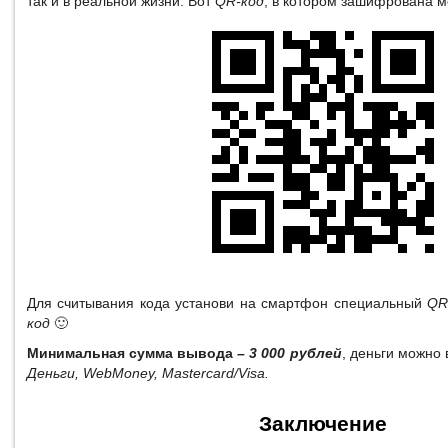
так и в реальной жизни. Вот
QR-код
, в котором зашифрована м
Для считывания кода установи на смартфон специальный
QR
код
🙂
Минимальная сумма вывода –
3 000 рублей
, деньги можно
Деньги, WebMoney, Mastercard/Visa.
Заключение