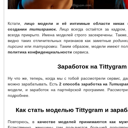
Кстати,
лицо модели и её интимные области никак 
создании
титиграмок
.
Лицо всегда остаётся за кадром
всегда прикрыто. Имена моделей строго засекречены. Также
видно таких отличительных признаков как заметные
родинк
пирсинг
или
татуировки
. Таким образом, модели имеют пол
политика конфиденциальности
сервиса.
Заработок на Tittygram
Ну что же, теперь, когда мы с тобой рассмотрели сервис, да
можно зарабатывать. Есть
2 способа заработка на
Титигра
модели, и заработок на партнёрской программе. Рассмотр
подробнее.
Как стать моделью Tittygram и зара
Повторюсь, в
качестве моделей принимаются как муж
Естественно, женщины там пользуются большей популярн