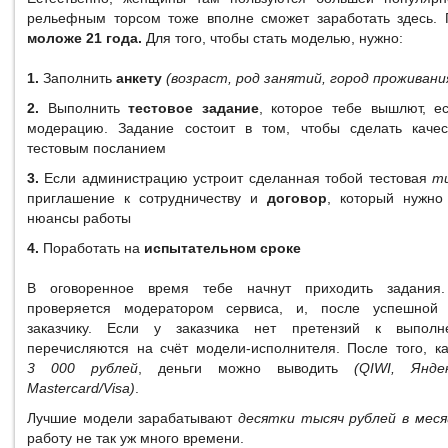
рельефным торсом тоже вполне сможет заработать здесь
моложе 21 года.
Для того, чтобы стать моделью, нужно:
1.
Заполнить
анкету
(возраст, род занятий, город проживания
2.
Выполнить
тестовое задание
, которое тебе вышлют, е
модерацию. Задание состоит в том, чтобы сделать кач
тестовым посланием
3.
Если администрацию устроит сделанная тобой тестовая
т
приглашение к сотрудничеству и
договор
, который нужно
нюансы работы
4.
Поработать на
испытательном сроке
В оговоренное время тебе начнут приходить задания
проверяется модератором сервиса, и, после успешной 
заказчику. Если у заказчика нет претензий к выполн
перечисляются на счёт модели-исполнителя. После того, ка
3 000 рублей
, деньги можно выводить
(QIWI, Янде
Mastercard/Visa)
.
Лучшие модели зарабатывают
десятки тысяч рублей в меся
работу не так уж много времени.