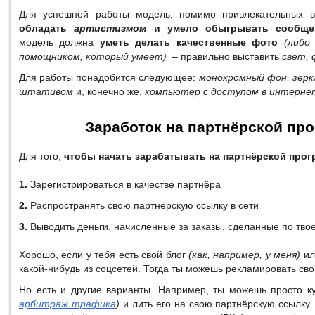
Для успешной работы модель, помимо привлекательных в
обладать
артистизмом
и умело обыгрывать сообщен
модель должна
уметь делать качественные фото
(либо
помощником, который умеет)
– правильно выставить
свет, 
Для работы понадобится следующее:
монохромный фон, зер
штативом
и, конечно же,
компьютер с доступом в интерне
Заработок на партнёрской пр
Для того,
чтобы начать зарабатывать на партнёрской прог
1.
Зарегистрироваться в качестве партнёра
2.
Распространять свою партнёрскую ссылку в сети
3.
Выводить деньги, начисленные за заказы, сделанные по тво
Хорошо, если у тебя есть свой блог
(как, например, у меня)
ил
какой-нибудь из соцсетей. Тогда ты можешь рекламировать сво
Но есть и другие варианты. Например, ты можешь просто к
арбитраж трафика
)
и лить его на свою партнёрскую ссылку.