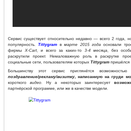
Сервис существует относительно недавно — всего 2 года, н
популярность.
Tittygram
в
марте 2015 года
основали трое
фирмы
X-Cart
, и всего за каких-то
3-4 месяца
, без осо
раскрутили проект. Немаловажную роль в раскрутке про
социальные сети, пользователям которых
Tittygram
пришёлся п
Большинству этот сервис приглянётся возможность
поздравление/рекламу/визитку
, написанную на груди м
короткого
видео
. Ну а некоторых заинтересует
возмож
партнёрской программе, или же в качестве модели.