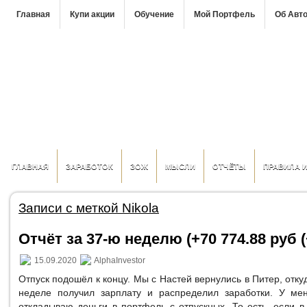
Главная
Купи акции
Обучение
Мой Портфель
Об Авт
ГЛАВНАЯ
ЗАРАБОТОК
ЗОЖ
МЫСЛИ
ОТЧЁТЫ
ПРАВИЛА 
Записи с меткой Nikola
Отчёт за 37-ю неделю (+70 774.88 руб (
15.09.2020
AlphaInvestor
Отпуск подошёл к концу. Мы с Настей вернулись в Питер, откуд
неделе получил зарплату и распределил заработки. У ме
откладываю деньги в портфель с отпускных. То есть, если 